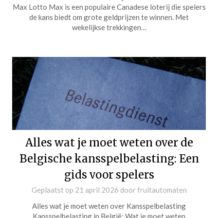
Max Lotto Max is een populaire Canadese loterij die spelers
de kans biedt om grote geldprijzen te winnen. Met
wekelijkse trekkingen…
Alles wat je moet weten over de
Belgische kansspelbelasting: Een
gids voor spelers
Geplaatst op
21 april 2026
door
fruitautomaten
Alles wat je moet weten over Kansspelbelasting
Kansspelbelasting in België: Wat je moet weten