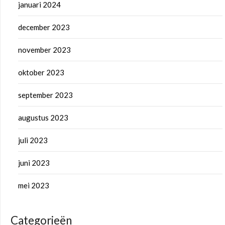
januari 2024
december 2023
november 2023
oktober 2023
september 2023
augustus 2023
juli 2023
juni 2023
mei 2023
Categorieën