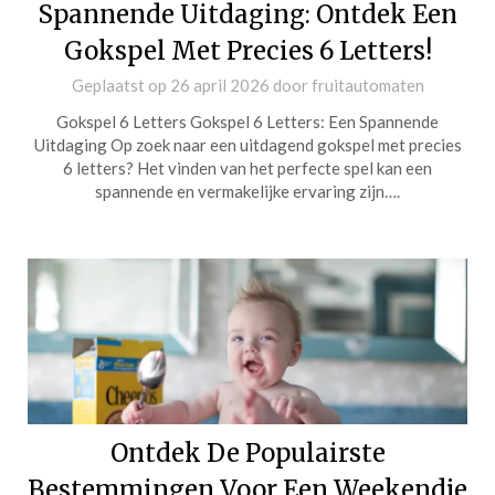
Spannende Uitdaging: Ontdek Een
Gokspel Met Precies 6 Letters!
Geplaatst op
26 april 2026
door
fruitautomaten
Gokspel 6 Letters Gokspel 6 Letters: Een Spannende
Uitdaging Op zoek naar een uitdagend gokspel met precies
6 letters? Het vinden van het perfecte spel kan een
spannende en vermakelijke ervaring zijn….
Ontdek De Populairste
Bestemmingen Voor Een Weekendje