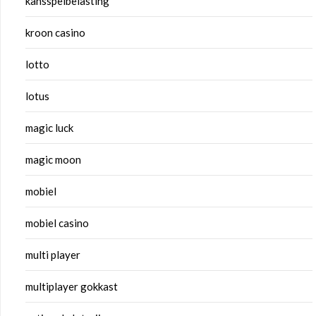
kansspelbelasting
kroon casino
lotto
lotus
magic luck
magic moon
mobiel
mobiel casino
multi player
multiplayer gokkast