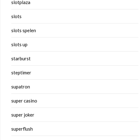
slotplaza
slots
slots spelen
slots up
starburst
steptimer
supatron
super casino
super joker
superflush