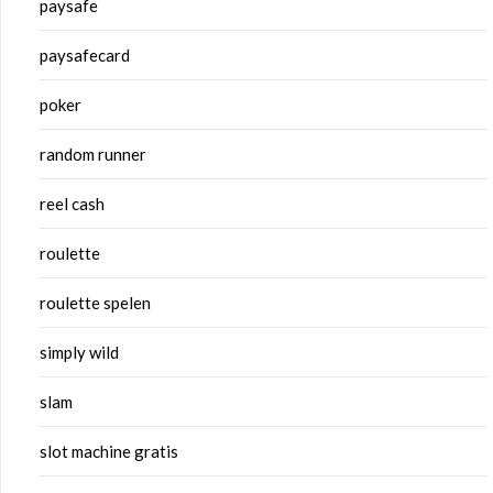
paysafe
paysafecard
poker
random runner
reel cash
roulette
roulette spelen
simply wild
slam
slot machine gratis