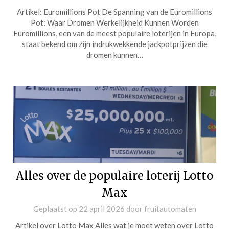
Artikel: Euromillions Pot De Spanning van de Euromillions
Pot: Waar Dromen Werkelijkheid Kunnen Worden
Euromillions, een van de meest populaire loterijen in Europa,
staat bekend om zijn indrukwekkende jackpotprijzen die
dromen kunnen…
Alles over de populaire loterij Lotto
Max
Geplaatst op
22 april 2026
door
fruitautomaten
Artikel over Lotto Max Alles wat je moet weten over Lotto