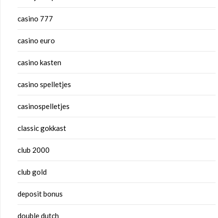
casino 777
casino euro
casino kasten
casino spelletjes
casinospelletjes
classic gokkast
club 2000
club gold
deposit bonus
double dutch