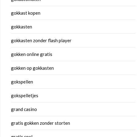
gokkast kopen
gokkasten
gokkasten zonder flash player
gokken online gratis
gokken op gokkasten
gokspellen
gokspelletjes
grand casino
gratis gokken zonder storten
gratis spel