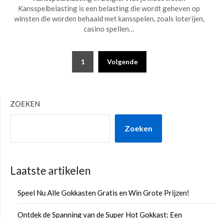
Kansspelbelasting is een belasting die wordt geheven op
winsten die worden behaald met kansspelen, zoals loterijen,
casino spellen…
1
Volgende
ZOEKEN
Zoeken
Laatste artikelen
Speel Nu Alle Gokkasten Gratis en Win Grote Prijzen!
Ontdek de Spanning van de Super Hot Gokkast: Een