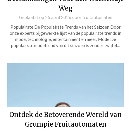
Weg
Geplaatst op
25 april 2026
door
fruitautomaten
Populairste De Populairste Trends van het Seizoen Door
onze experts bijgewerkte lijst van de populairste trends in
mode, technologie, entertainment en meer. Mode De
populairste modetrend van dit seizoen is zonder twijfel…
Ontdek de Betoverende Wereld van
Grumpie Fruitautomaten