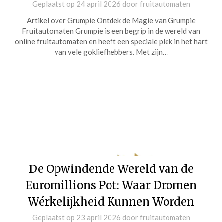
Geplaatst op
24 april 2026
door
fruitautomaten
Artikel over Grumpie Ontdek de Magie van Grumpie
Fruitautomaten Grumpie is een begrip in de wereld van
online fruitautomaten en heeft een speciale plek in het hart
van vele gokliefhebbers. Met zijn…
De Opwindende Wereld van de
Euromillions Pot: Waar Dromen
Wérkelijkheid Kunnen Worden
Geplaatst op
23 april 2026
door
fruitautomaten