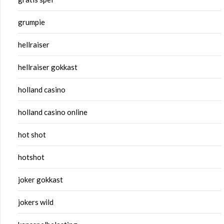
grumpie
hellraiser
hellraiser gokkast
holland casino
holland casino online
hot shot
hotshot
joker gokkast
jokers wild