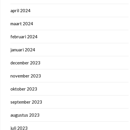
april 2024
maart 2024
februari 2024
januari 2024
december 2023
november 2023
oktober 2023
september 2023
augustus 2023
juli 2023