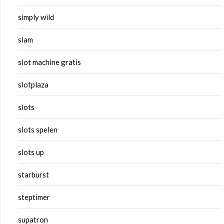
simply wild
slam
slot machine gratis
slotplaza
slots
slots spelen
slots up
starburst
steptimer
supatron