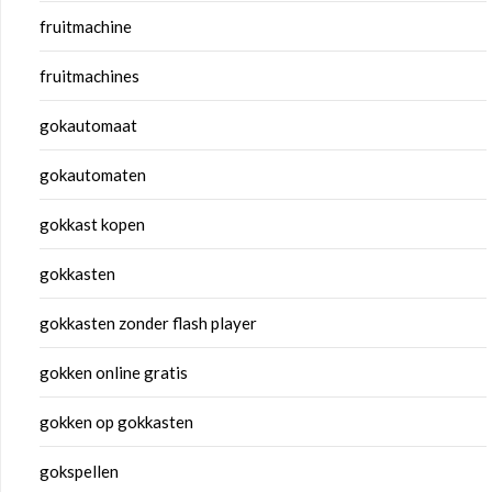
fruitmachine
fruitmachines
gokautomaat
gokautomaten
gokkast kopen
gokkasten
gokkasten zonder flash player
gokken online gratis
gokken op gokkasten
gokspellen