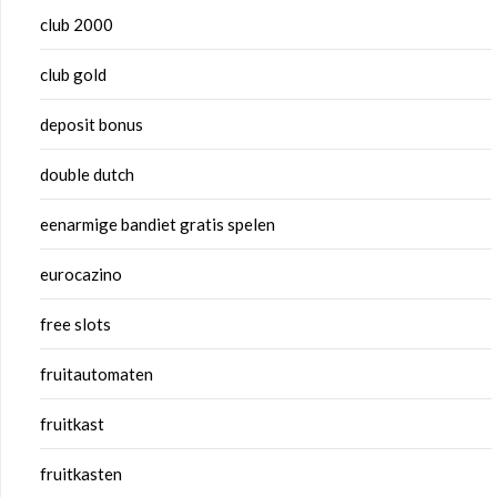
club 2000
club gold
deposit bonus
double dutch
eenarmige bandiet gratis spelen
eurocazino
free slots
fruitautomaten
fruitkast
fruitkasten