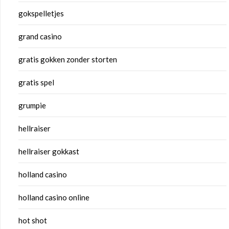
gokspelletjes
grand casino
gratis gokken zonder storten
gratis spel
grumpie
hellraiser
hellraiser gokkast
holland casino
holland casino online
hot shot