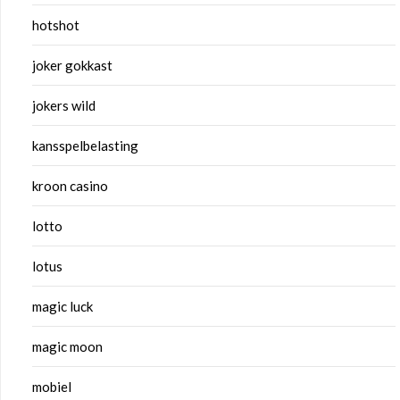
hotshot
joker gokkast
jokers wild
kansspelbelasting
kroon casino
lotto
lotus
magic luck
magic moon
mobiel