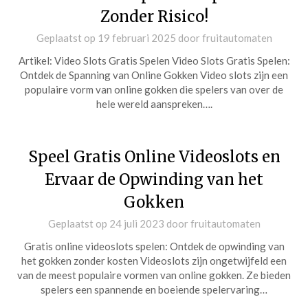
Zonder Risico!
Geplaatst op
19 februari 2025
door
fruitautomaten
Artikel: Video Slots Gratis Spelen Video Slots Gratis Spelen:
Ontdek de Spanning van Online Gokken Video slots zijn een
populaire vorm van online gokken die spelers van over de
hele wereld aanspreken….
Speel Gratis Online Videoslots en
Ervaar de Opwinding van het
Gokken
Geplaatst op
24 juli 2023
door
fruitautomaten
Gratis online videoslots spelen: Ontdek de opwinding van
het gokken zonder kosten Videoslots zijn ongetwijfeld een
van de meest populaire vormen van online gokken. Ze bieden
spelers een spannende en boeiende spelervaring…