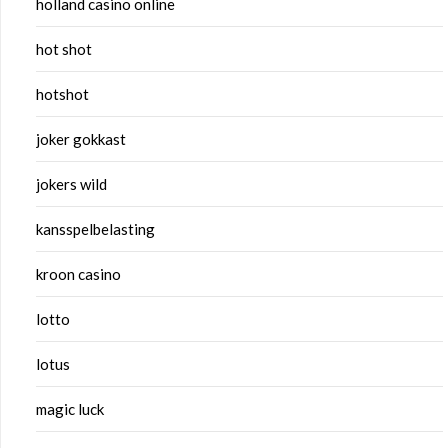
holland casino online
hot shot
hotshot
joker gokkast
jokers wild
kansspelbelasting
kroon casino
lotto
lotus
magic luck