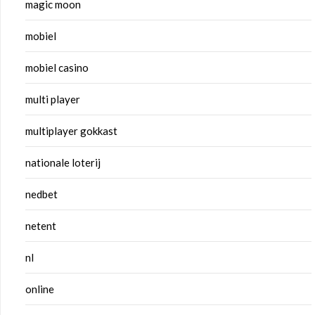
magic moon
mobiel
mobiel casino
multi player
multiplayer gokkast
nationale loterij
nedbet
netent
nl
online