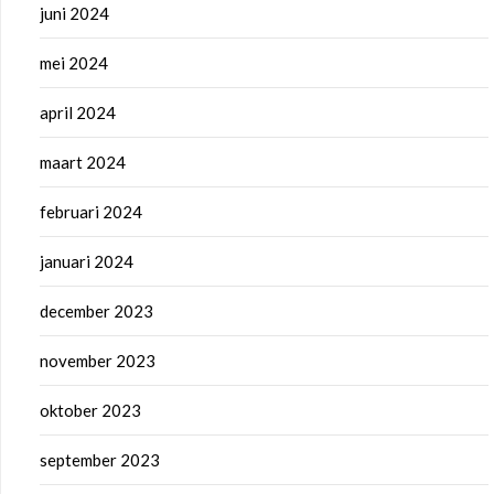
juni 2024
mei 2024
april 2024
maart 2024
februari 2024
januari 2024
december 2023
november 2023
oktober 2023
september 2023