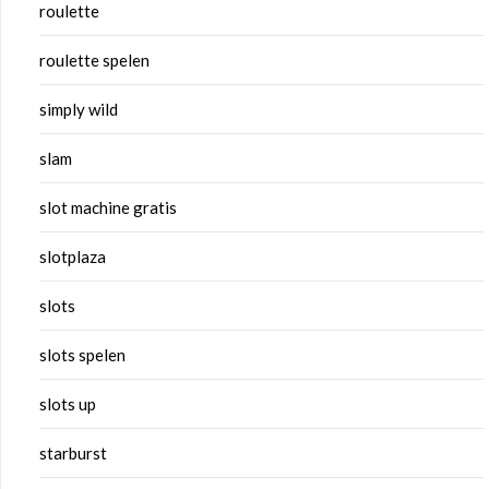
roulette
roulette spelen
simply wild
slam
slot machine gratis
slotplaza
slots
slots spelen
slots up
starburst