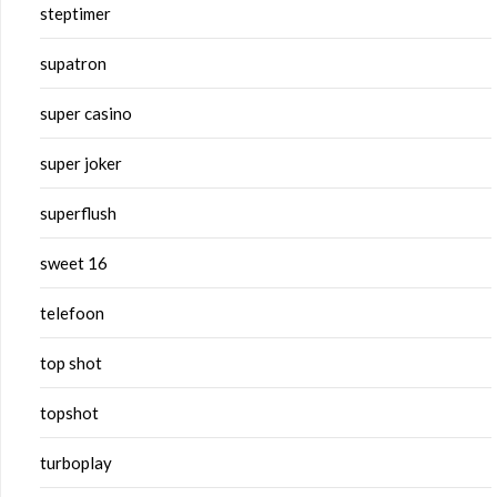
steptimer
supatron
super casino
super joker
superflush
sweet 16
telefoon
top shot
topshot
turboplay