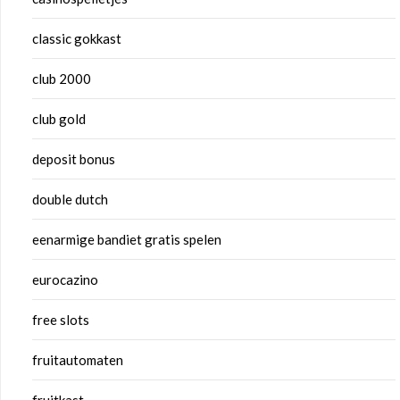
classic gokkast
club 2000
club gold
deposit bonus
double dutch
eenarmige bandiet gratis spelen
eurocazino
free slots
fruitautomaten