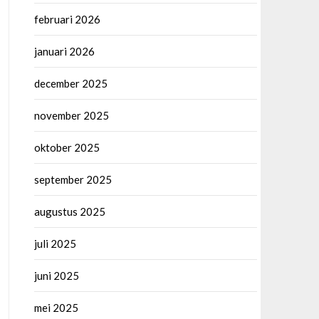
februari 2026
januari 2026
december 2025
november 2025
oktober 2025
september 2025
augustus 2025
juli 2025
juni 2025
mei 2025