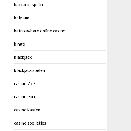
baccarat spelen
belgium
betrouwbare online casino
bingo
blackjack
blackjack spelen
casino 777
casino euro
casino kasten
casino spelletjes