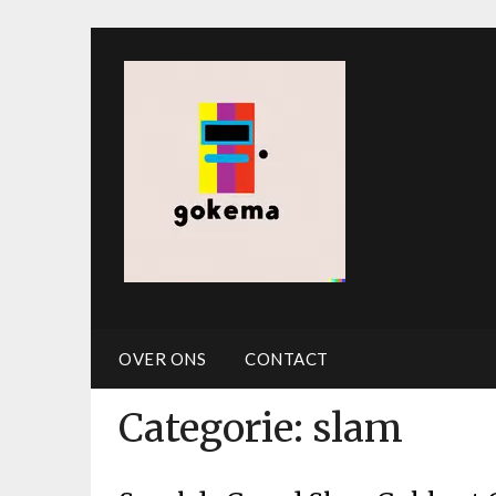
OVER ONS
CONTACT
Categorie:
slam