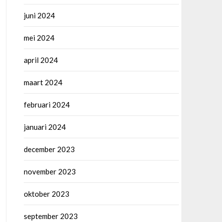
juni 2024
mei 2024
april 2024
maart 2024
februari 2024
januari 2024
december 2023
november 2023
oktober 2023
september 2023