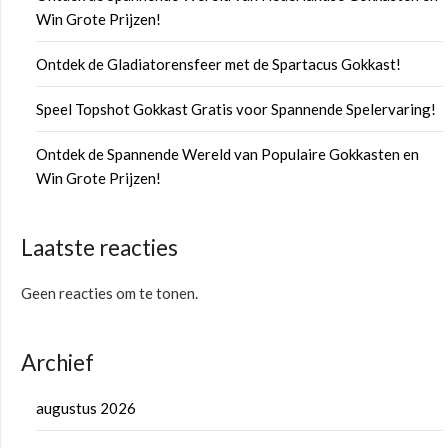
Win Grote Prijzen!
Ontdek de Gladiatorensfeer met de Spartacus Gokkast!
Speel Topshot Gokkast Gratis voor Spannende Spelervaring!
Ontdek de Spannende Wereld van Populaire Gokkasten en
Win Grote Prijzen!
Laatste reacties
Geen reacties om te tonen.
Archief
augustus 2026