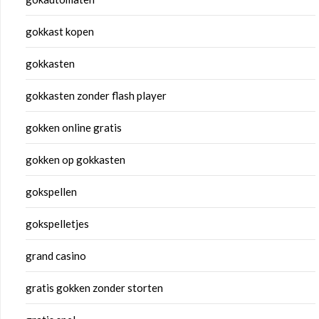
gokkast kopen
gokkasten
gokkasten zonder flash player
gokken online gratis
gokken op gokkasten
gokspellen
gokspelletjes
grand casino
gratis gokken zonder storten