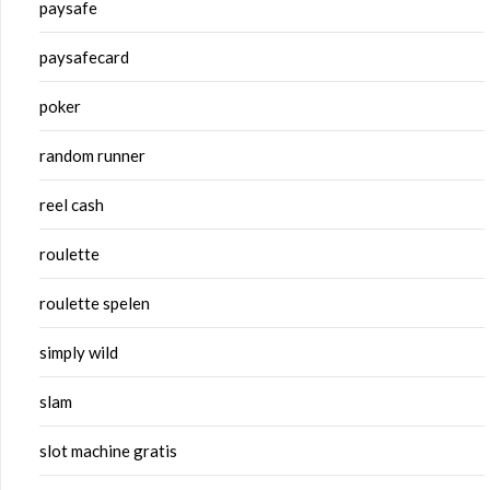
paysafe
paysafecard
poker
random runner
reel cash
roulette
roulette spelen
simply wild
slam
slot machine gratis