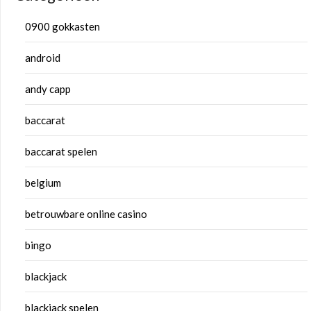
0900 gokkasten
android
andy capp
baccarat
baccarat spelen
belgium
betrouwbare online casino
bingo
blackjack
blackjack spelen