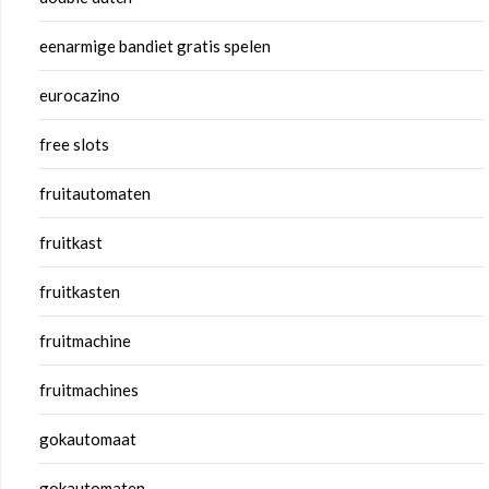
eenarmige bandiet gratis spelen
eurocazino
free slots
fruitautomaten
fruitkast
fruitkasten
fruitmachine
fruitmachines
gokautomaat
gokautomaten