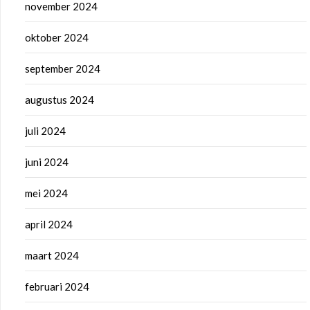
november 2024
oktober 2024
september 2024
augustus 2024
juli 2024
juni 2024
mei 2024
april 2024
maart 2024
februari 2024