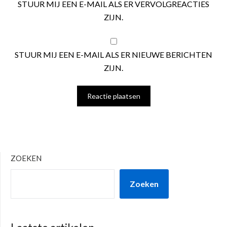
STUUR MIJ EEN E-MAIL ALS ER VERVOLGREACTIES
ZIJN.
STUUR MIJ EEN E-MAIL ALS ER NIEUWE BERICHTEN
ZIJN.
ZOEKEN
Zoeken