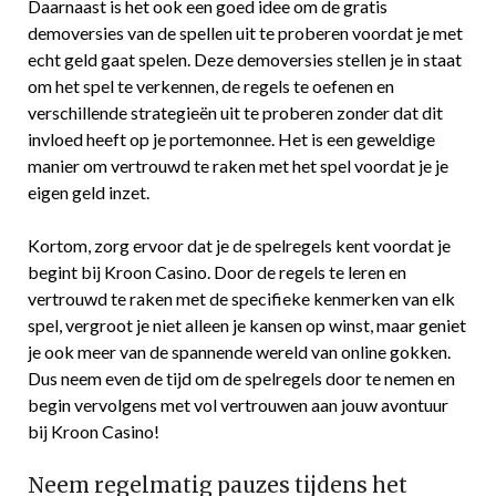
Daarnaast is het ook een goed idee om de gratis
demoversies van de spellen uit te proberen voordat je met
echt geld gaat spelen. Deze demoversies stellen je in staat
om het spel te verkennen, de regels te oefenen en
verschillende strategieën uit te proberen zonder dat dit
invloed heeft op je portemonnee. Het is een geweldige
manier om vertrouwd te raken met het spel voordat je je
eigen geld inzet.
Kortom, zorg ervoor dat je de spelregels kent voordat je
begint bij Kroon Casino. Door de regels te leren en
vertrouwd te raken met de specifieke kenmerken van elk
spel, vergroot je niet alleen je kansen op winst, maar geniet
je ook meer van de spannende wereld van online gokken.
Dus neem even de tijd om de spelregels door te nemen en
begin vervolgens met vol vertrouwen aan jouw avontuur
bij Kroon Casino!
Neem regelmatig pauzes tijdens het