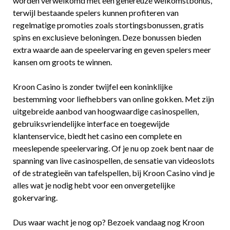
worden verwelkomd met een genereuze welkomstbonus,
terwijl bestaande spelers kunnen profiteren van
regelmatige promoties zoals stortingsbonussen, gratis
spins en exclusieve beloningen. Deze bonussen bieden
extra waarde aan de speelervaring en geven spelers meer
kansen om groots te winnen.
Kroon Casino is zonder twijfel een koninklijke
bestemming voor liefhebbers van online gokken. Met zijn
uitgebreide aanbod van hoogwaardige casinospellen,
gebruiksvriendelijke interface en toegewijde
klantenservice, biedt het casino een complete en
meeslepende speelervaring. Of je nu op zoek bent naar de
spanning van live casinospellen, de sensatie van videoslots
of de strategieën van tafelspellen, bij Kroon Casino vind je
alles wat je nodig hebt voor een onvergetelijke
gokervaring.
Dus waar wacht je nog op? Bezoek vandaag nog Kroon