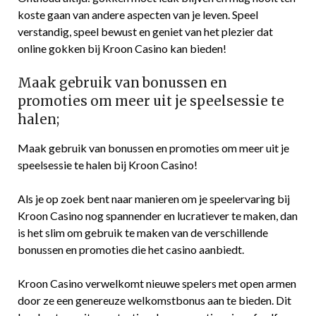
koste gaan van andere aspecten van je leven. Speel
verstandig, speel bewust en geniet van het plezier dat
online gokken bij Kroon Casino kan bieden!
Maak gebruik van bonussen en
promoties om meer uit je speelsessie te
halen;
Maak gebruik van bonussen en promoties om meer uit je
speelsessie te halen bij Kroon Casino!
Als je op zoek bent naar manieren om je speelervaring bij
Kroon Casino nog spannender en lucratiever te maken, dan
is het slim om gebruik te maken van de verschillende
bonussen en promoties die het casino aanbiedt.
Kroon Casino verwelkomt nieuwe spelers met open armen
door ze een genereuze welkomstbonus aan te bieden. Dit