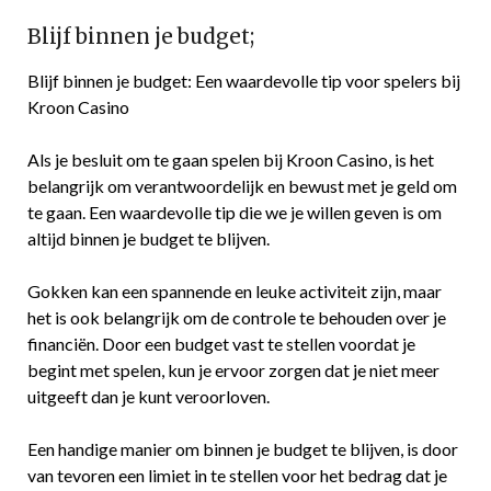
Blijf binnen je budget;
Blijf binnen je budget: Een waardevolle tip voor spelers bij
Kroon Casino
Als je besluit om te gaan spelen bij Kroon Casino, is het
belangrijk om verantwoordelijk en bewust met je geld om
te gaan. Een waardevolle tip die we je willen geven is om
altijd binnen je budget te blijven.
Gokken kan een spannende en leuke activiteit zijn, maar
het is ook belangrijk om de controle te behouden over je
financiën. Door een budget vast te stellen voordat je
begint met spelen, kun je ervoor zorgen dat je niet meer
uitgeeft dan je kunt veroorloven.
Een handige manier om binnen je budget te blijven, is door
van tevoren een limiet in te stellen voor het bedrag dat je