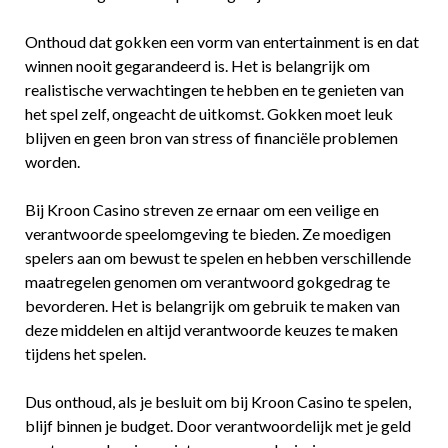
Onthoud dat gokken een vorm van entertainment is en dat
winnen nooit gegarandeerd is. Het is belangrijk om
realistische verwachtingen te hebben en te genieten van
het spel zelf, ongeacht de uitkomst. Gokken moet leuk
blijven en geen bron van stress of financiële problemen
worden.
Bij Kroon Casino streven ze ernaar om een veilige en
verantwoorde speelomgeving te bieden. Ze moedigen
spelers aan om bewust te spelen en hebben verschillende
maatregelen genomen om verantwoord gokgedrag te
bevorderen. Het is belangrijk om gebruik te maken van
deze middelen en altijd verantwoorde keuzes te maken
tijdens het spelen.
Dus onthoud, als je besluit om bij Kroon Casino te spelen,
blijf binnen je budget. Door verantwoordelijk met je geld