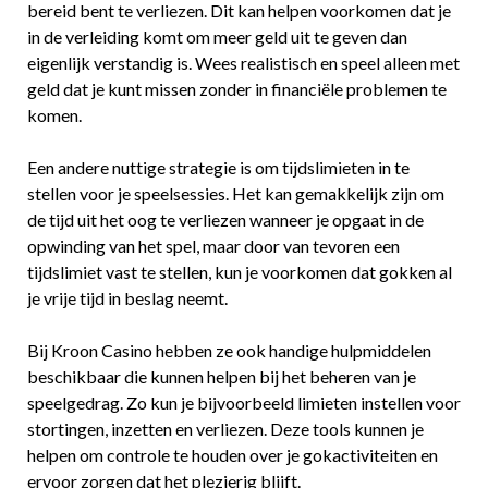
bereid bent te verliezen. Dit kan helpen voorkomen dat je
in de verleiding komt om meer geld uit te geven dan
eigenlijk verstandig is. Wees realistisch en speel alleen met
geld dat je kunt missen zonder in financiële problemen te
komen.
Een andere nuttige strategie is om tijdslimieten in te
stellen voor je speelsessies. Het kan gemakkelijk zijn om
de tijd uit het oog te verliezen wanneer je opgaat in de
opwinding van het spel, maar door van tevoren een
tijdslimiet vast te stellen, kun je voorkomen dat gokken al
je vrije tijd in beslag neemt.
Bij Kroon Casino hebben ze ook handige hulpmiddelen
beschikbaar die kunnen helpen bij het beheren van je
speelgedrag. Zo kun je bijvoorbeeld limieten instellen voor
stortingen, inzetten en verliezen. Deze tools kunnen je
helpen om controle te houden over je gokactiviteiten en
ervoor zorgen dat het plezierig blijft.