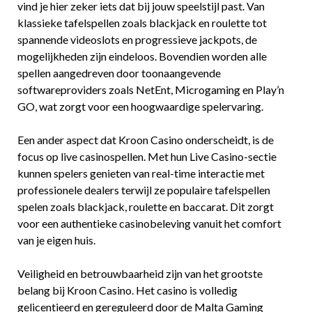
vind je hier zeker iets dat bij jouw speelstijl past. Van
klassieke tafelspellen zoals blackjack en roulette tot
spannende videoslots en progressieve jackpots, de
mogelijkheden zijn eindeloos. Bovendien worden alle
spellen aangedreven door toonaangevende
softwareproviders zoals NetEnt, Microgaming en Play’n
GO, wat zorgt voor een hoogwaardige spelervaring.
Een ander aspect dat Kroon Casino onderscheidt, is de
focus op live casinospellen. Met hun Live Casino-sectie
kunnen spelers genieten van real-time interactie met
professionele dealers terwijl ze populaire tafelspellen
spelen zoals blackjack, roulette en baccarat. Dit zorgt
voor een authentieke casinobeleving vanuit het comfort
van je eigen huis.
Veiligheid en betrouwbaarheid zijn van het grootste
belang bij Kroon Casino. Het casino is volledig
gelicentieerd en gereguleerd door de Malta Gaming