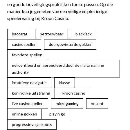
en goede beveiligingspraktijken toe te passen. Op die
manier kun je genieten van een veilige en plezierige
speelervaring bij Kroon Casino.
baccarat
betrouwbaar
blackjack
casinospellen
doorgewinterde gokker
favoriete spellen
gelicentieerd en gereguleerd door de malta gaming
authority
intuïtieve navigatie
klasse
koninklijke uitstraling
kroon casino
live casinospellen
microgaming
netent
online gokken
play'n go
progressieve jackpots