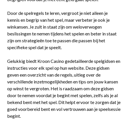
Door de spelregels te leren, vergroot je niet alleen je
kennis en begrip van het spel, maar verbeter je ook je
winkansen. Je zult in staat zijn om weloverwogen
beslissingen te nemen tijdens het spelen en beter in staat
zijn om strategieën toe te passen die passen bij het
specifieke spel dat je speelt.
Gelukkig biedt Kroon Casino gedetailleerde spelgidsen en
instructies voor elk spel op hun website. Deze gidsen
geven een overzicht van de regels, uitleg over de
verschillende inzetmogelijkheden en tips om jouw kansen
op winst te vergroten. Het is raadzaam om deze gidsen
door te nemen voordat je begint met spelen, zelfs als je al
bekend bent met het spel. Dit helpt ervoor te zorgen dat je
goed voorbereid bent en vol vertrouwen aan je speelsessie
begint.