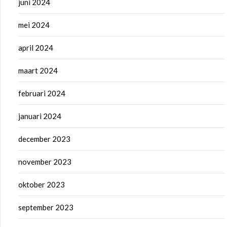
juni 2024
mei 2024
april 2024
maart 2024
februari 2024
januari 2024
december 2023
november 2023
oktober 2023
september 2023