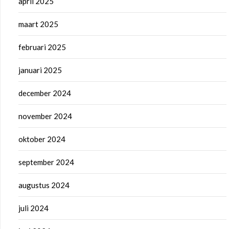
april 2025
maart 2025
februari 2025
januari 2025
december 2024
november 2024
oktober 2024
september 2024
augustus 2024
juli 2024