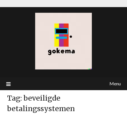
Menu
Tag:
beveiligde
betalingssystemen