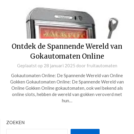
Ontdek de Spannende Wereld van
Gokautomaten Online
Geplaatst op
28 januari 2025
door
fruitautomaten
Gokautomaten Online: De Spannende Wereld van Online
Gokken Gokautomaten Online: De Spannende Wereld van
Online Gokken Online gokautomaten, ook wel bekend als
online slots, hebben de wereld van gokken veroverd met
hun…
ZOEKEN