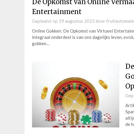
De Opkomst van Online Vermaa
Entertainment
Geplaatst op
19 augustus 2025
door
fruitautomat
Online Gokken: De Opkomst van Virtueel Entertain
integraal onderdeel is van ons dagelijks leven, ev
gokken…
De
Go
Op
Gep
Arti
Span
alti
de h