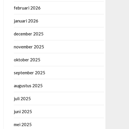
februari 2026
januari 2026
december 2025
november 2025
oktober 2025
september 2025
augustus 2025
juli 2025
juni 2025
mei 2025