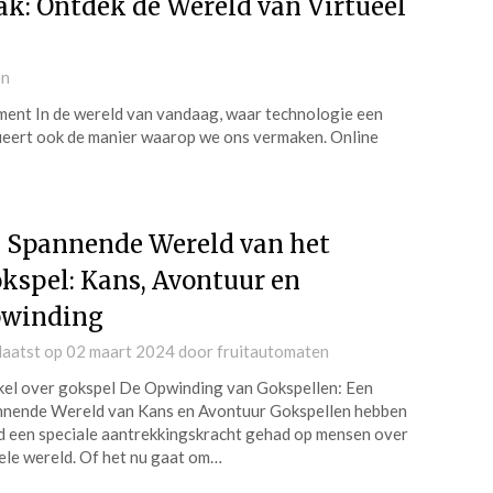
k: Ontdek de Wereld van Virtueel
en
ment In de wereld van vandaag, waar technologie een
olueert ook de manier waarop we ons vermaken. Online
 Spannende Wereld van het
kspel: Kans, Avontuur en
winding
laatst op
02 maart 2024
door
fruitautomaten
kel over gokspel De Opwinding van Gokspellen: Een
nende Wereld van Kans en Avontuur Gokspellen hebben
jd een speciale aantrekkingskracht gehad op mensen over
ele wereld. Of het nu gaat om…