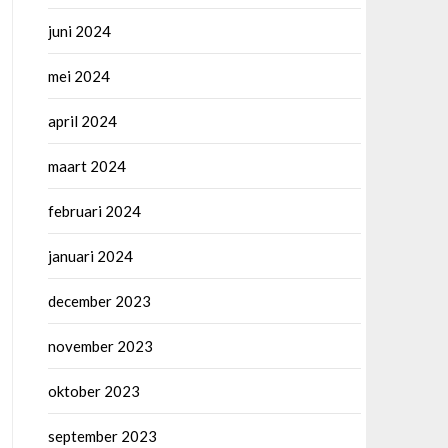
juni 2024
mei 2024
april 2024
maart 2024
februari 2024
januari 2024
december 2023
november 2023
oktober 2023
september 2023