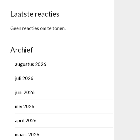
Laatste reacties
Geen reacties om te tonen.
Archief
augustus 2026
juli 2026
juni 2026
mei 2026
april 2026
maart 2026