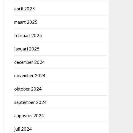
april 2025
maart 2025
februari 2025
januari 2025
december 2024
november 2024
oktober 2024
september 2024
augustus 2024
juli 2024