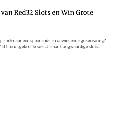
van Red32 Slots en Win Grote
op zoek naar een spannende en opwindende gokervaring?
 Met hun uitgebreide selectie aan hoogwaardige slots…