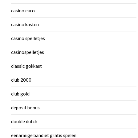
casino euro
casino kasten
casino spelletjes
casinospelletjes
classic gokkast
club 2000
club gold
deposit bonus
double dutch
eenarmige bandiet gratis spelen