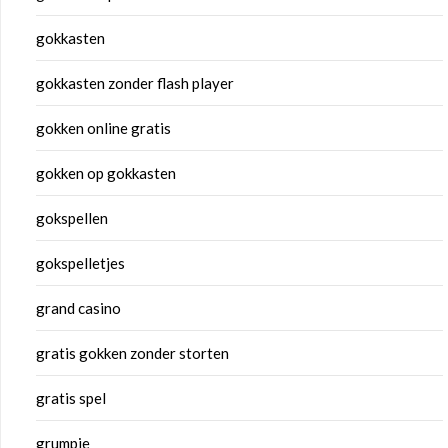
gokkasten
gokkasten zonder flash player
gokken online gratis
gokken op gokkasten
gokspellen
gokspelletjes
grand casino
gratis gokken zonder storten
gratis spel
grumpie