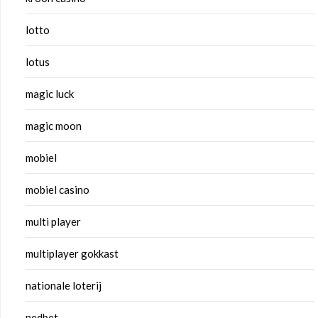
lotto
lotus
magic luck
magic moon
mobiel
mobiel casino
multi player
multiplayer gokkast
nationale loterij
nedbet