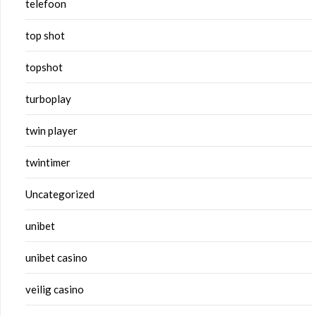
telefoon
top shot
topshot
turboplay
twin player
twintimer
Uncategorized
unibet
unibet casino
veilig casino