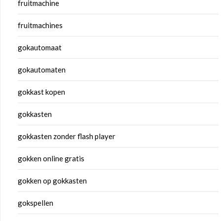
fruitmachine
fruitmachines
gokautomaat
gokautomaten
gokkast kopen
gokkasten
gokkasten zonder flash player
gokken online gratis
gokken op gokkasten
gokspellen