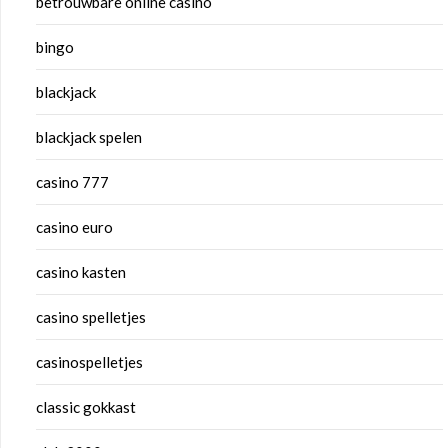
betrouwbare online casino
bingo
blackjack
blackjack spelen
casino 777
casino euro
casino kasten
casino spelletjes
casinospelletjes
classic gokkast