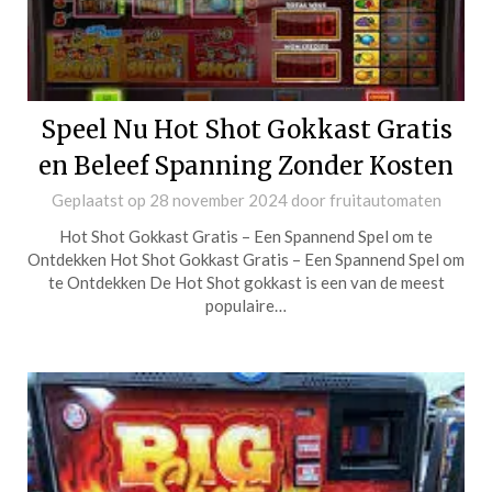
Speel Nu Hot Shot Gokkast Gratis
en Beleef Spanning Zonder Kosten
Geplaatst op
28 november 2024
door
fruitautomaten
Hot Shot Gokkast Gratis – Een Spannend Spel om te
Ontdekken Hot Shot Gokkast Gratis – Een Spannend Spel om
te Ontdekken De Hot Shot gokkast is een van de meest
populaire…