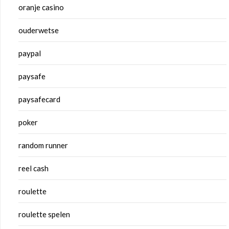
oranje casino
ouderwetse
paypal
paysafe
paysafecard
poker
random runner
reel cash
roulette
roulette spelen