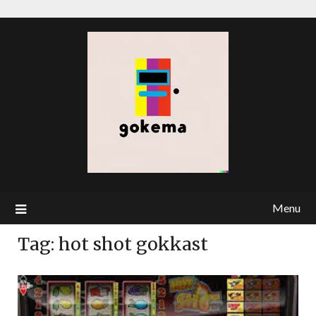
Menu
Tag:
hot shot gokkast