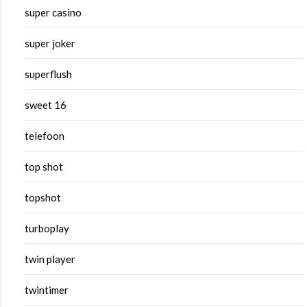
super casino
super joker
superflush
sweet 16
telefoon
top shot
topshot
turboplay
twin player
twintimer