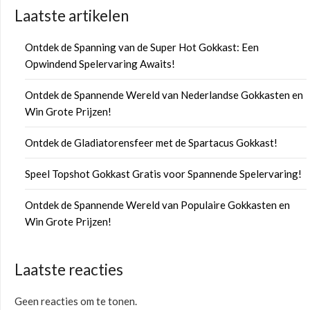
Laatste artikelen
Ontdek de Spanning van de Super Hot Gokkast: Een
Opwindend Spelervaring Awaits!
Ontdek de Spannende Wereld van Nederlandse Gokkasten en
Win Grote Prijzen!
Ontdek de Gladiatorensfeer met de Spartacus Gokkast!
Speel Topshot Gokkast Gratis voor Spannende Spelervaring!
Ontdek de Spannende Wereld van Populaire Gokkasten en
Win Grote Prijzen!
Laatste reacties
Geen reacties om te tonen.