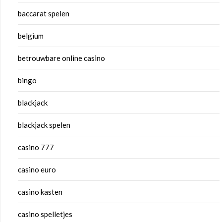
baccarat spelen
belgium
betrouwbare online casino
bingo
blackjack
blackjack spelen
casino 777
casino euro
casino kasten
casino spelletjes