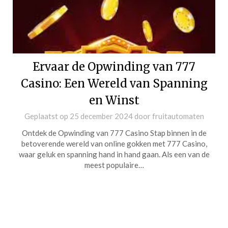
Ervaar de Opwinding van 777
Casino: Een Wereld van Spanning
en Winst
Geplaatst op
25 december 2024
door
fruitautomaten
Ontdek de Opwinding van 777 Casino Stap binnen in de
betoverende wereld van online gokken met 777 Casino,
waar geluk en spanning hand in hand gaan. Als een van de
meest populaire…