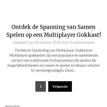
Ontdek de Spanning van Samen
Spelen op een Multiplayer Gokkast!
Geplaatst op
24 oktober 2024
door
fruitautomaten
Ontdek de Opwinding van Multiplayer Gokkasten
Multiplayer gokkasten zijn een populaire en opwindende
variant van traditionele fruitautomaten die spelers de
mogelijkheid bieden om samen te spelen en elkaars winsten
te vermenigvuldigen. Deze…
1
Volgende