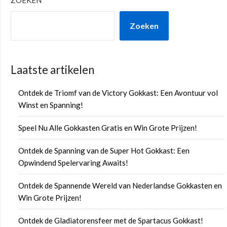
ZOEKEN
Zoeken
Laatste artikelen
Ontdek de Triomf van de Victory Gokkast: Een Avontuur vol
Winst en Spanning!
Speel Nu Alle Gokkasten Gratis en Win Grote Prijzen!
Ontdek de Spanning van de Super Hot Gokkast: Een
Opwindend Spelervaring Awaits!
Ontdek de Spannende Wereld van Nederlandse Gokkasten en
Win Grote Prijzen!
Ontdek de Gladiatorensfeer met de Spartacus Gokkast!