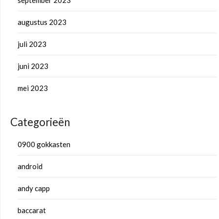
september 2023
augustus 2023
juli 2023
juni 2023
mei 2023
Categorieën
0900 gokkasten
android
andy capp
baccarat