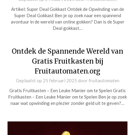
Artikel: Super Deal Gokkast Ontdek de Opwinding van de
Super Deal Gokkast Ben je op zoek naar een spannend
avontuur in de wereld van online gokken? Dan is de Super
Deal gokkast…
Ontdek de Spannende Wereld van
Gratis Fruitkasten bij
Fruitautomaten.org
Geplaatst op
25 februari 2025
door
fruitautomaten
Gratis Fruitkasten – Een Leuke Manier om te Spelen Gratis
Fruitkasten – Een Leuke Manier om te Spelen Ben je op zoek
naar wat opwinding en plezier zonder geld uit te geven?…