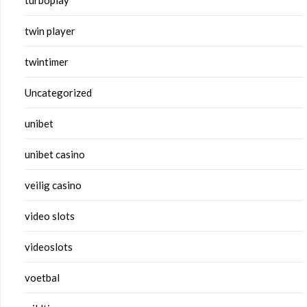
turboplay
twin player
twintimer
Uncategorized
unibet
unibet casino
veilig casino
video slots
videoslots
voetbal