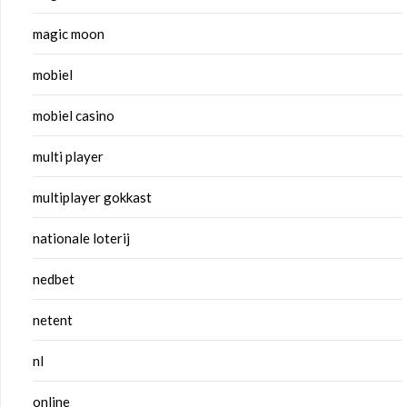
magic moon
mobiel
mobiel casino
multi player
multiplayer gokkast
nationale loterij
nedbet
netent
nl
online