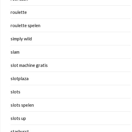
roulette
roulette spelen
simply wild
slam
slot machine gratis
slotplaza
slots
slots spelen
slots up
starburst