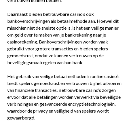
vertrouwen kunnen betalen.
Daarnaast bieden betrouwbare casino’s ook
bankoverschrijvingen als betaalmethode aan. Hoewel dit
misschien niet de snelste optie is, is het een veilige manier
om geld over te maken van je bankrekening naar je
casinorekening. Bankoverschrijvingen worden vaak
gebruikt voor grotere transacties en bieden spelers
gemoedsrust, omdat ze kunnen vertrouwen op de
beveiligingsmaatregelen van hun bank.
Het gebruik van veilige betaalmethoden in online casino’s
biedt spelers gemoedsrust en vertrouwen bij het uitvoeren
van financiële transacties. Betrouwbare casino’s zorgen
ervoor dat alle betalingen worden verwerkt via beveiligde
verbindingen en geavanceerde encryptietechnologieën,
waardoor de privacy en veiligheid van spelers wordt
gewaarborgd.