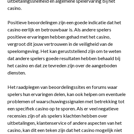
uitbetalingssnelheid en algemene spelervaring bij het
casino.
Positieve beoordelingen zijn een goede indicatie dat het
casino eerlijk en betrouwbaar is. Als andere spelers
positieve ervaringen hebben gehad met het casino,
vergroot dit jouw vertrouwen in de veiligheid van de
speelomgeving. Het kan geruststellend zijn om te weten
dat andere spelers goede resultaten hebben behaald bij
het casino en dat ze tevreden zijn over de aangeboden
diensten.
Het raadplegen van beoordelingssites en forums waar
spelers hun ervaringen delen, kan ook helpen om eventuele
problemen of waarschuwingssignalen met betrekking tot
een specifiek casino op te sporen. Als er veel negatieve
recensies zijn of als spelers klachten hebben over
uitbetalingen, klantenservice of andere aspecten van het
casino, kan dit een teken zijn dat het casino mogelijk niet