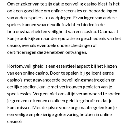
Om er zeker van te zijn dat je een veilig casino kiest, is het
ook een goed idee om online recensies en beoordelingen
van andere spelers te raadplegen. Ervaringen van andere
spelers kunnen waardevolle inzichten bieden in de
betrouwbaarheid en veiligheid van een casino. Daarnaast
kun je ook kijken naar de reputatie en geschiedenis van het
casino, evenals eventuele onderscheidingen of
certificeringen die ze hebben ontvangen.
Kortom, veiligheid is een essentieel aspect bij het kiezen
van een online casino. Door te spelen bij gelicentieerde
casino’s, met geavanceerde beveiligingsmaatregelen en
eerlijke spellen, kun je met vertrouwen genieten van je
speelsessies. Vergeet niet om altijd verantwoord te spelen,
je grenzen te kennen en alleen geld te gebruiken dat je
kunt missen. Met de juiste voorzorgsmaatregelen kun je
een veilige en plezierige gokervaring hebben in online
casino’s.