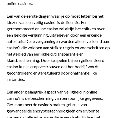
online casino’s.
Een van de eerste dingen waar je op moet letten bij het
kiezen van een veilig casino, is de licentie. Een
gerenommeerd online casino zal altijd beschikken over
een geldige vergunning, uitgegeven door een erkende
autoriteit. Deze vergunningen worden alleen verleend aan
casino’s die voldoen aan strikte regels en voorschriften op
het gebied van eerlijkheid, transparantie en
klantbescherming. Door te spelen bij een gelicentieerd
casino kun je erop vertrouwen dat het bedrijf wordt
gecontroleerd en gereguleerd door onafhankelijke
instanties.
Een ander belangrijk aspect van veiligheid in online
casino’s is de bescherming van persoonlijke gegevens.
Gerenommeerde casino’s maken gebruik van
geavanceerde encryptietechnologieën om ervoor te
zorgen dat alle informatie die je verstrekt tijdens het