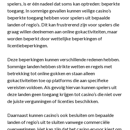
spelers, is er één nadeel dat soms kan optreden: beperkte
toegang. In sommige gevallen kunnen veilige casino’s
beperkte toegang hebben voor spelers uit bepaalde
landen of regio’s. Dit kan frustrerend zijn voor spelers die
graag willen deelnemen aan online gokactiviteiten, maar
worden beperkt door wettelijke beperkingen of
licentiebeperkingen.
Deze beperkingen kunnen verschillende redenen hebben.
Sommige landen hebben strikte wetten en regels met
betrekking tot online gokken en staan alleen
gokactiviteiten toe op platforms die aan specifieke
vereisten voldoen. Als gevolg hiervan kunnen spelers uit
deze landen geen toegang krijgen tot casino’s die niet over
de juiste vergunningen of licenties beschikken.
Daarnaast kunnen casino’s ook besluiten om bepaalde
landen of regio’s uit te sluiten vanwege commerciële
overwegingen. Het kan zijn dat het casino ervoor kiest om