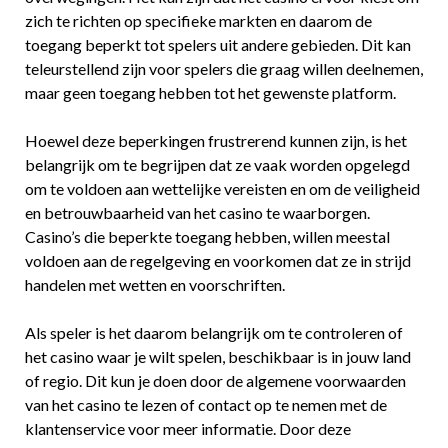
zich te richten op specifieke markten en daarom de
toegang beperkt tot spelers uit andere gebieden. Dit kan
teleurstellend zijn voor spelers die graag willen deelnemen,
maar geen toegang hebben tot het gewenste platform.
Hoewel deze beperkingen frustrerend kunnen zijn, is het
belangrijk om te begrijpen dat ze vaak worden opgelegd
om te voldoen aan wettelijke vereisten en om de veiligheid
en betrouwbaarheid van het casino te waarborgen.
Casino’s die beperkte toegang hebben, willen meestal
voldoen aan de regelgeving en voorkomen dat ze in strijd
handelen met wetten en voorschriften.
Als speler is het daarom belangrijk om te controleren of
het casino waar je wilt spelen, beschikbaar is in jouw land
of regio. Dit kun je doen door de algemene voorwaarden
van het casino te lezen of contact op te nemen met de
klantenservice voor meer informatie. Door deze