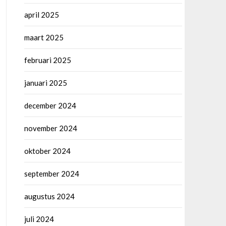
april 2025
maart 2025
februari 2025
januari 2025
december 2024
november 2024
oktober 2024
september 2024
augustus 2024
juli 2024