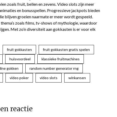
n zoals fruit, bellen en zevens. Video slots zijn meer
nimaties en bonusspellen. Progressieve jackpots bieden
die blijven groeien naarmate er meer wordt gespeeld.
thema’s zoals films, tv-shows of mythologie, waardoor
jgen. Met zo’n diversiteit aan gokkasten is er voor elk
fruit gokkasten
fruit gokkasten gratis spelen
huisvoordeel
klassieke fruitmachines
line gokken
random number generator rng
video poker
video slots
winkansen
en reactie