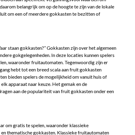
daarom belangrijk om op de hoogte te zijn van de lokale
luit om een of meerdere gokkasten te bezitten of
“Waar staan gokkasten?” Gokkasten zijn over het algemeen
n andere gokgelegenheden. In deze locaties kunnen spelers
len, waaronder fruitautomaten. Tegenwoordig zijn er
egang hebt tot een breed scala aan fruit gokkasten
asten bieden spelers de mogelijkheid om vanuit huis of
 elk apparaat naar keuze. Het gemak en de
ragen aan de populariteit van fruit gokkasten onder een
ar om gratis te spelen, waaronder klassieke
ts en thematische gokkasten. Klassieke fruitautomaten