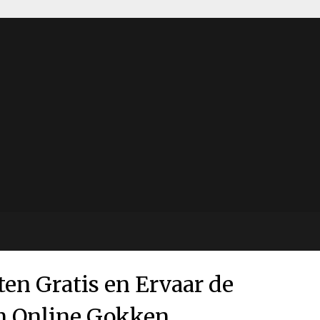
ten Gratis en Ervaar de
n Online Gokken