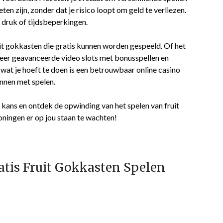
en zijn, zonder dat je risico loopt om geld te verliezen.
 druk of tijdsbeperkingen.
uit gokkasten die gratis kunnen worden gespeeld. Of het
meer geavanceerde video slots met bonusspellen en
ge wat je hoeft te doen is een betrouwbaar online casino
innen met spelen.
ans en ontdek de opwinding van het spelen van fruit
ningen er op jou staan te wachten!
atis Fruit Gokkasten Spelen