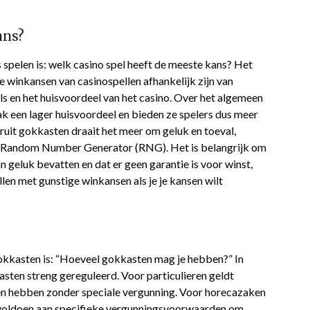
ans?
 spelen is: welk casino spel heeft de meeste kans? Het
 winkansen van casinospellen afhankelijk zijn van
els en het huisvoordeel van het casino. Over het algemeen
k een lager huisvoordeel en bieden ze spelers dus meer
fruit gokkasten draait het meer om geluk en toeval,
n Random Number Generator (RNG). Het is belangrijk om
n geluk bevatten en dat er geen garantie is voor winst,
llen met gunstige winkansen als je je kansen wilt
gokkasten is: “Hoeveel gokkasten mag je hebben?” In
asten streng gereguleerd. Voor particulieren geldt
en hebben zonder speciale vergunning. Voor horecazaken
j voldoen aan specifieke vergunningsvoorwaarden om