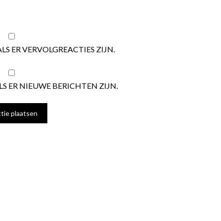
ALS ER VERVOLGREACTIES ZIJN.
LS ER NIEUWE BERICHTEN ZIJN.