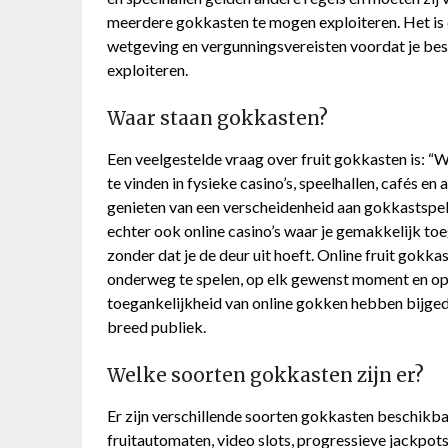
meerdere gokkasten te mogen exploiteren. Het is 
wetgeving en vergunningsvereisten voordat je bes
exploiteren.
Waar staan gokkasten?
Een veelgestelde vraag over fruit gokkasten is: 
te vinden in fysieke casino’s, speelhallen, cafés e
genieten van een verscheidenheid aan gokkastspel
echter ook online casino’s waar je gemakkelijk to
zonder dat je de deur uit hoeft. Online fruit gokk
onderweg te spelen, op elk gewenst moment en op
toegankelijkheid van online gokken hebben bijged
breed publiek.
Welke soorten gokkasten zijn er?
Er zijn verschillende soorten gokkasten beschikba
fruitautomaten, video slots, progressieve jackpo