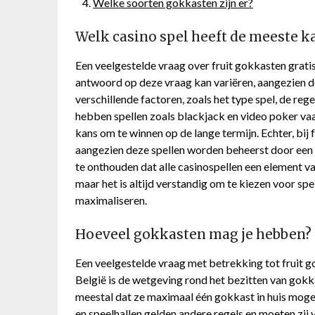
Welke soorten gokkasten zijn er?
Welk casino spel heeft de meeste k
Een veelgestelde vraag over fruit gokkasten gratis
antwoord op deze vraag kan variëren, aangezien de
verschillende factoren, zoals het type spel, de reg
hebben spellen zoals blackjack en video poker vaa
kans om te winnen op de lange termijn. Echter, bij 
aangezien deze spellen worden beheerst door ee
te onthouden dat alle casinospellen een element va
maar het is altijd verstandig om te kiezen voor spe
maximaliseren.
Hoeveel gokkasten mag je hebben?
Een veelgestelde vraag met betrekking tot fruit 
België is de wetgeving rond het bezitten van gokk
meestal dat ze maximaal één gokkast in huis mog
en speelhallen gelden andere regels en moeten zi