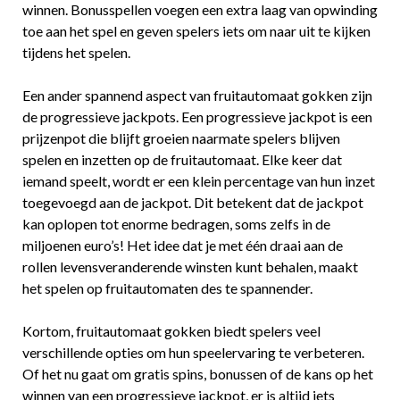
winnen. Bonusspellen voegen een extra laag van opwinding
toe aan het spel en geven spelers iets om naar uit te kijken
tijdens het spelen.
Een ander spannend aspect van fruitautomaat gokken zijn
de progressieve jackpots. Een progressieve jackpot is een
prijzenpot die blijft groeien naarmate spelers blijven
spelen en inzetten op de fruitautomaat. Elke keer dat
iemand speelt, wordt er een klein percentage van hun inzet
toegevoegd aan de jackpot. Dit betekent dat de jackpot
kan oplopen tot enorme bedragen, soms zelfs in de
miljoenen euro’s! Het idee dat je met één draai aan de
rollen levensveranderende winsten kunt behalen, maakt
het spelen op fruitautomaten des te spannender.
Kortom, fruitautomaat gokken biedt spelers veel
verschillende opties om hun speelervaring te verbeteren.
Of het nu gaat om gratis spins, bonussen of de kans op het
winnen van een progressieve jackpot, er is altijd iets