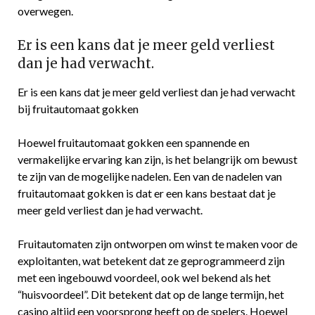
overwegen.
Er is een kans dat je meer geld verliest
dan je had verwacht.
Er is een kans dat je meer geld verliest dan je had verwacht
bij fruitautomaat gokken
Hoewel fruitautomaat gokken een spannende en
vermakelijke ervaring kan zijn, is het belangrijk om bewust
te zijn van de mogelijke nadelen. Een van de nadelen van
fruitautomaat gokken is dat er een kans bestaat dat je
meer geld verliest dan je had verwacht.
Fruitautomaten zijn ontworpen om winst te maken voor de
exploitanten, wat betekent dat ze geprogrammeerd zijn
met een ingebouwd voordeel, ook wel bekend als het
“huisvoordeel”. Dit betekent dat op de lange termijn, het
casino altijd een voorsprong heeft op de spelers. Hoewel