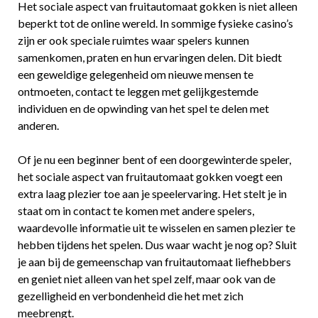
Het sociale aspect van fruitautomaat gokken is niet alleen
beperkt tot de online wereld. In sommige fysieke casino’s
zijn er ook speciale ruimtes waar spelers kunnen
samenkomen, praten en hun ervaringen delen. Dit biedt
een geweldige gelegenheid om nieuwe mensen te
ontmoeten, contact te leggen met gelijkgestemde
individuen en de opwinding van het spel te delen met
anderen.
Of je nu een beginner bent of een doorgewinterde speler,
het sociale aspect van fruitautomaat gokken voegt een
extra laag plezier toe aan je speelervaring. Het stelt je in
staat om in contact te komen met andere spelers,
waardevolle informatie uit te wisselen en samen plezier te
hebben tijdens het spelen. Dus waar wacht je nog op? Sluit
je aan bij de gemeenschap van fruitautomaat liefhebbers
en geniet niet alleen van het spel zelf, maar ook van de
gezelligheid en verbondenheid die het met zich
meebrengt.