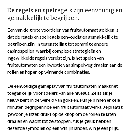
De regels en spelregels zijn eenvoudig en
gemakkelijk te begrijpen.
Een van de grote voordelen van fruitautomaat gokken is
dat de regels en spelregels eenvoudig en gemakkelijk te
begrijpen zijn. In tegenstelling tot sommige andere
casinospellen, waarbij complexe strategieën en
ingewikkelde regels vereist zijn, is het spelen van
fruitautomaten een kwestie van simpelweg draaien aan de
rollen en hopen op winnende combinaties.
De eenvoudige gameplay van fruitautomaten maakt het
toegankelijk voor spelers van alle niveaus. Zelfs als je
nieuw bent in de wereld van gokken, kun je binnen enkele
minuten begrijpen hoe een fruitautomaat werkt. Je plaatst
gewoon je inzet, drukt op de knop om de rollen te laten
draaien en wacht tot ze stoppen. Als je geluk hebt en
dezelfde symbolen op een winlijn landen, win je een prijs.