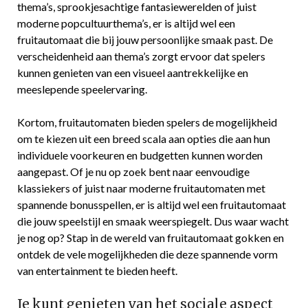
thema’s, sprookjesachtige fantasiewerelden of juist
moderne popcultuurthema’s, er is altijd wel een
fruitautomaat die bij jouw persoonlijke smaak past. De
verscheidenheid aan thema’s zorgt ervoor dat spelers
kunnen genieten van een visueel aantrekkelijke en
meeslepende speelervaring.
Kortom, fruitautomaten bieden spelers de mogelijkheid
om te kiezen uit een breed scala aan opties die aan hun
individuele voorkeuren en budgetten kunnen worden
aangepast. Of je nu op zoek bent naar eenvoudige
klassiekers of juist naar moderne fruitautomaten met
spannende bonusspellen, er is altijd wel een fruitautomaat
die jouw speelstijl en smaak weerspiegelt. Dus waar wacht
je nog op? Stap in de wereld van fruitautomaat gokken en
ontdek de vele mogelijkheden die deze spannende vorm
van entertainment te bieden heeft.
Je kunt genieten van het sociale aspect