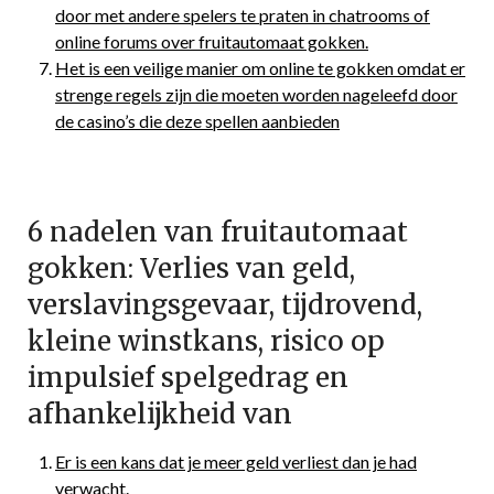
door met andere spelers te praten in chatrooms of
online forums over fruitautomaat gokken.
Het is een veilige manier om online te gokken omdat er
strenge regels zijn die moeten worden nageleefd door
de casino’s die deze spellen aanbieden
6 nadelen van fruitautomaat
gokken: Verlies van geld,
verslavingsgevaar, tijdrovend,
kleine winstkans, risico op
impulsief spelgedrag en
afhankelijkheid van
Er is een kans dat je meer geld verliest dan je had
verwacht.