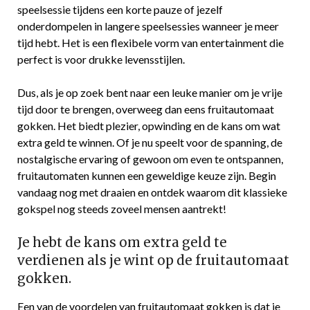
speelsessie tijdens een korte pauze of jezelf
onderdompelen in langere speelsessies wanneer je meer
tijd hebt. Het is een flexibele vorm van entertainment die
perfect is voor drukke levensstijlen.
Dus, als je op zoek bent naar een leuke manier om je vrije
tijd door te brengen, overweeg dan eens fruitautomaat
gokken. Het biedt plezier, opwinding en de kans om wat
extra geld te winnen. Of je nu speelt voor de spanning, de
nostalgische ervaring of gewoon om even te ontspannen,
fruitautomaten kunnen een geweldige keuze zijn. Begin
vandaag nog met draaien en ontdek waarom dit klassieke
gokspel nog steeds zoveel mensen aantrekt!
Je hebt de kans om extra geld te
verdienen als je wint op de fruitautomaat
gokken.
Een van de voordelen van fruitautomaat gokken is dat je