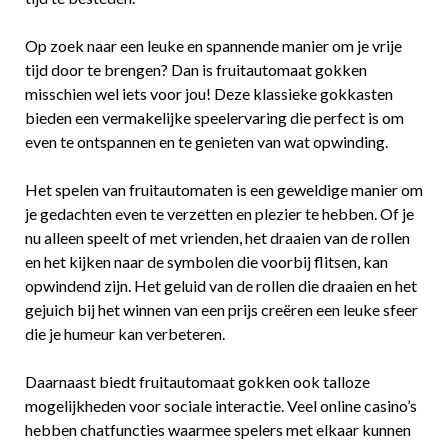
Op zoek naar een leuke en spannende manier om je vrije
tijd door te brengen? Dan is fruitautomaat gokken
misschien wel iets voor jou! Deze klassieke gokkasten
bieden een vermakelijke speelervaring die perfect is om
even te ontspannen en te genieten van wat opwinding.
Het spelen van fruitautomaten is een geweldige manier om
je gedachten even te verzetten en plezier te hebben. Of je
nu alleen speelt of met vrienden, het draaien van de rollen
en het kijken naar de symbolen die voorbij flitsen, kan
opwindend zijn. Het geluid van de rollen die draaien en het
gejuich bij het winnen van een prijs creëren een leuke sfeer
die je humeur kan verbeteren.
Daarnaast biedt fruitautomaat gokken ook talloze
mogelijkheden voor sociale interactie. Veel online casino’s
hebben chatfuncties waarmee spelers met elkaar kunnen