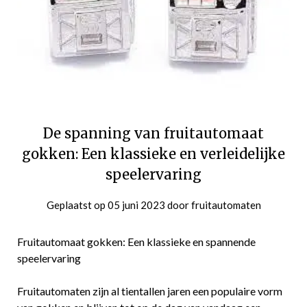
De spanning van fruitautomaat
gokken: Een klassieke en verleidelijke
speelervaring
Geplaatst op
05 juni 2023
door
fruitautomaten
Fruitautomaat gokken: Een klassieke en spannende
speelervaring
Fruitautomaten zijn al tientallen jaren een populaire vorm