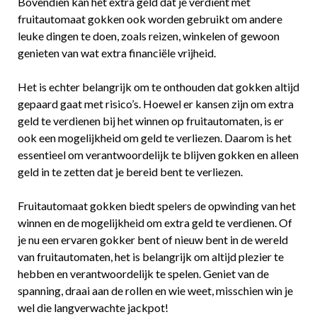
Bovendien kan het extra geld dat je verdient met
fruitautomaat gokken ook worden gebruikt om andere
leuke dingen te doen, zoals reizen, winkelen of gewoon
genieten van wat extra financiële vrijheid.
Het is echter belangrijk om te onthouden dat gokken altijd
gepaard gaat met risico’s. Hoewel er kansen zijn om extra
geld te verdienen bij het winnen op fruitautomaten, is er
ook een mogelijkheid om geld te verliezen. Daarom is het
essentieel om verantwoordelijk te blijven gokken en alleen
geld in te zetten dat je bereid bent te verliezen.
Fruitautomaat gokken biedt spelers de opwinding van het
winnen en de mogelijkheid om extra geld te verdienen. Of
je nu een ervaren gokker bent of nieuw bent in de wereld
van fruitautomaten, het is belangrijk om altijd plezier te
hebben en verantwoordelijk te spelen. Geniet van de
spanning, draai aan de rollen en wie weet, misschien win je
wel die langverwachte jackpot!