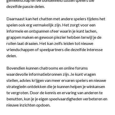
gemeenschap en verbondenheid tussen spelers die
dezelfde passie delen.
Daarnaast kan het chatten met andere spelers tijdens het
spelen ook erg vermakelijk zijn. Het zorgt voor een
informele en ontspannen sfeer waarin je kunt lachen,
grappen maken en gewoon plezier hebben terwijl je de
rollen laat draaien. Het kan zelfs leiden tot nieuwe
vriendschappen of speelpartners die dezelfde interesse
delen.
Bovendien kunnen chatrooms en online forums
waardevolle informatiebronnen zijn. Je kunt vragen
stellen, advies krijgen van meer ervaren spelers en nieuwe
strategieën ontdekken die je kunnen helpen je winkansen
te vergroten. Door de kennis en ervaring van anderen te
benutten, kun je je eigen speelvaardigheden verbeteren en
nieuwe inzichten opdoen.