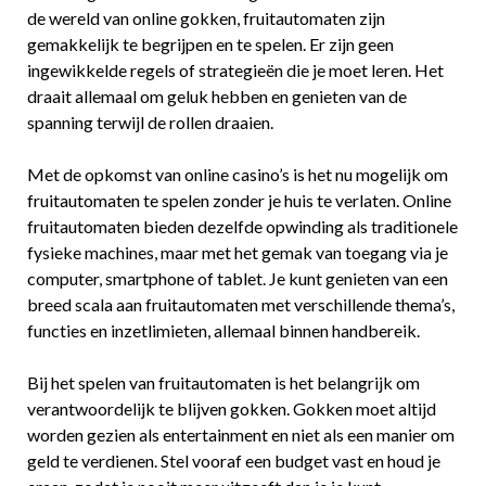
de wereld van online gokken, fruitautomaten zijn
gemakkelijk te begrijpen en te spelen. Er zijn geen
ingewikkelde regels of strategieën die je moet leren. Het
draait allemaal om geluk hebben en genieten van de
spanning terwijl de rollen draaien.
Met de opkomst van online casino’s is het nu mogelijk om
fruitautomaten te spelen zonder je huis te verlaten. Online
fruitautomaten bieden dezelfde opwinding als traditionele
fysieke machines, maar met het gemak van toegang via je
computer, smartphone of tablet. Je kunt genieten van een
breed scala aan fruitautomaten met verschillende thema’s,
functies en inzetlimieten, allemaal binnen handbereik.
Bij het spelen van fruitautomaten is het belangrijk om
verantwoordelijk te blijven gokken. Gokken moet altijd
worden gezien als entertainment en niet als een manier om
geld te verdienen. Stel vooraf een budget vast en houd je