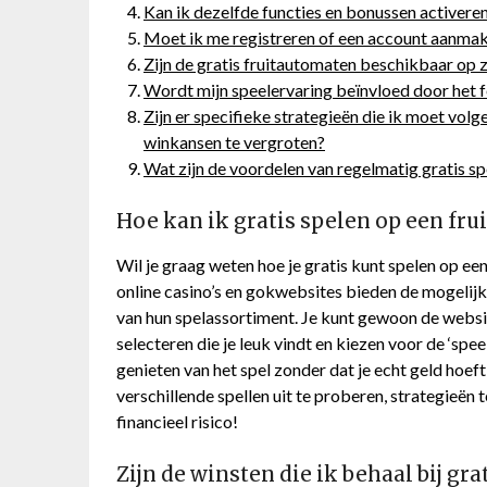
Kan ik dezelfde functies en bonussen activeren 
Moet ik me registreren of een account aanmak
Zijn de gratis fruitautomaten beschikbaar op
Wordt mijn speelervaring beïnvloed door het fei
Zijn er specifieke strategieën die ik moet volg
winkansen te vergroten?
Wat zijn de voordelen van regelmatig gratis s
Hoe kan ik gratis spelen op een fr
Wil je graag weten hoe je gratis kunt spelen op ee
online casino’s en gokwebsites bieden de mogelijk
van hun spelassortiment. Je kunt gewoon de websi
selecteren die je leuk vindt en kiezen voor de ‘spee
genieten van het spel zonder dat je echt geld hoef
verschillende spellen uit te proberen, strategieën
financieel risico!
Zijn de winsten die ik behaal bij gra