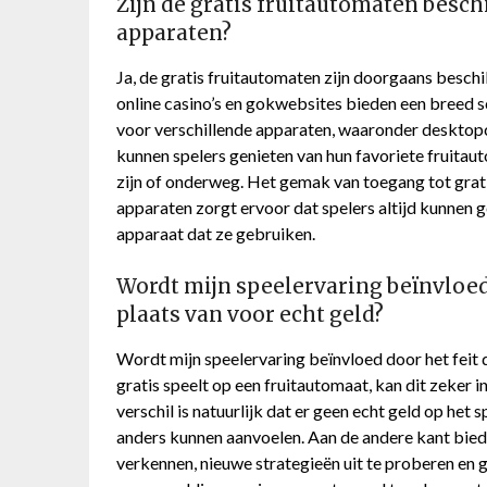
Zijn de gratis fruitautomaten besc
apparaten?
Ja, de gratis fruitautomaten zijn doorgaans besch
online casino’s en gokwebsites bieden een breed s
voor verschillende apparaten, waaronder desktop
kunnen spelers genieten van hun favoriete fruitaut
zijn of onderweg. Het gemak van toegang tot grat
apparaten zorgt ervoor dat spelers altijd kunnen 
apparaat dat ze gebruiken.
Wordt mijn speelervaring beïnvloed d
plaats van voor echt geld?
Wordt mijn speelervaring beïnvloed door het feit da
gratis speelt op een fruitautomaat, kan dit zeker 
verschil is natuurlijk dat er geen echt geld op het
anders kunnen aanvoelen. Aan de andere kant biedt
verkennen, nieuwe strategieën uit te proberen en g