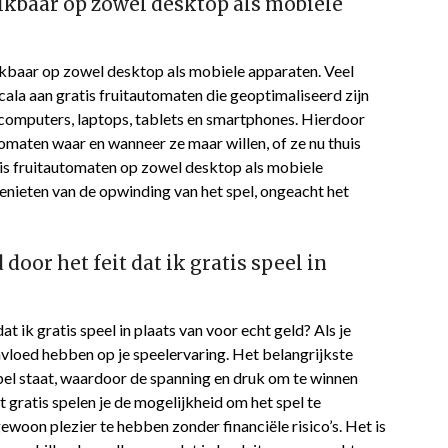
hikbaar op zowel desktop als mobiele
ikbaar op zowel desktop als mobiele apparaten. Veel
cala aan gratis fruitautomaten die geoptimaliseerd zijn
computers, laptops, tablets en smartphones. Hierdoor
omaten waar en wanneer ze maar willen, of ze nu thuis
is fruitautomaten op zowel desktop als mobiele
genieten van de opwinding van het spel, ongeacht het
oor het feit dat ik gratis speel in
t ik gratis speel in plaats van voor echt geld? Als je
invloed hebben op je speelervaring. Het belangrijkste
 spel staat, waardoor de spanning en druk om te winnen
 gratis spelen je de mogelijkheid om het spel te
ewoon plezier te hebben zonder financiële risico’s. Het is