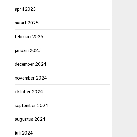
april 2025
maart 2025
februari 2025
januari 2025
december 2024
november 2024
oktober 2024
september 2024
augustus 2024
juli 2024