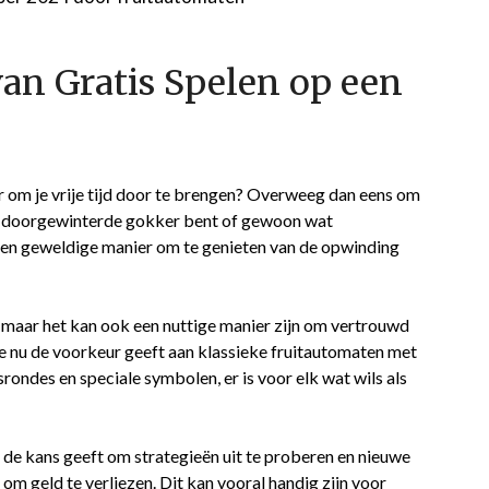
an Gratis Spelen op een
r om je vrije tijd door te brengen? Overweeg dan eens om
een doorgewinterde gokker bent of gewoon wat
een geweldige manier om te genieten van de opwinding
k, maar het kan ook een nuttige manier zijn om vertrouwd
 je nu de voorkeur geeft aan klassieke fruitautomaten met
ondes en speciale symbolen, er is voor elk wat wils als
je de kans geeft om strategieën uit te proberen en nieuwe
 om geld te verliezen. Dit kan vooral handig zijn voor