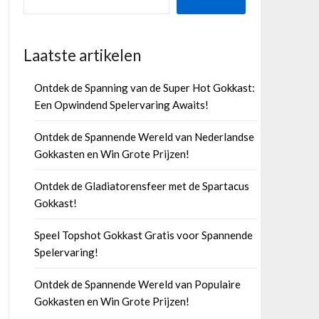
Laatste artikelen
Ontdek de Spanning van de Super Hot Gokkast:
Een Opwindend Spelervaring Awaits!
Ontdek de Spannende Wereld van Nederlandse
Gokkasten en Win Grote Prijzen!
Ontdek de Gladiatorensfeer met de Spartacus
Gokkast!
Speel Topshot Gokkast Gratis voor Spannende
Spelervaring!
Ontdek de Spannende Wereld van Populaire
Gokkasten en Win Grote Prijzen!