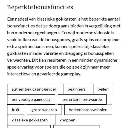
Beperkte bonusfuncties
Een nadeel van klassieke gokkasten is het beperkte aantal
bonusfuncties dat ze doorgaans bieden in vergelijking met
hun moderne tegenhangers. Terwijl moderne videoslots
vaak bulken van de bonusgames, gratis spins en complexe
extra spelmechanismen, kunnen spelers bij klassieke
gokkasten minder variatie en diepgang in bonusspellen
verwachten. Dit kan resulteren in een minder dynamische
speelervaring voor spelers die op zoek zijn naar meer
interactieve en gevarieerde gameplay.
authentiek casinogevoel
beginners
bellen
eenvoudige gameplay
entertainmentwaarde
fruit
grote winsten
herkenbare symbolen
klassieke gokkasten
knoppen