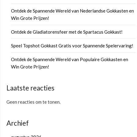
Ontdek de Spannende Wereld van Nederlandse Gokkasten en
Win Grote Prijzen!
Ontdek de Gladiatorensfeer met de Spartacus Gokkast!
Speel Topshot Gokkast Gratis voor Spannende Spelervaring!
Ontdek de Spannende Wereld van Populaire Gokkasten en
Win Grote Prijzen!
Laatste reacties
Geen reacties om te tonen.
Archief