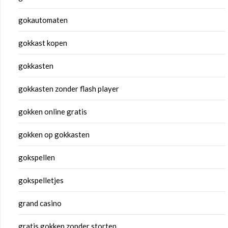
gokautomaten
gokkast kopen
gokkasten
gokkasten zonder flash player
gokken online gratis
gokken op gokkasten
gokspellen
gokspelletjes
grand casino
gratis gokken zonder storten