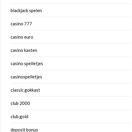
blackjack spelen
casino 777
casino euro
casino kasten
casino spelletjes
casinospelletjes
classic gokkast
club 2000
club gold
deposit bonus