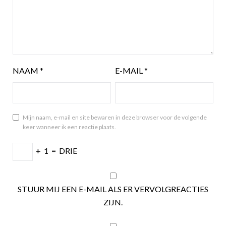
NAAM
*
E-MAIL
*
Mijn naam, e-mail en site bewaren in deze browser voor de volgende
keer wanneer ik een reactie plaats.
+
1
=
DRIE
STUUR MIJ EEN E-MAIL ALS ER VERVOLGREACTIES
ZIJN.