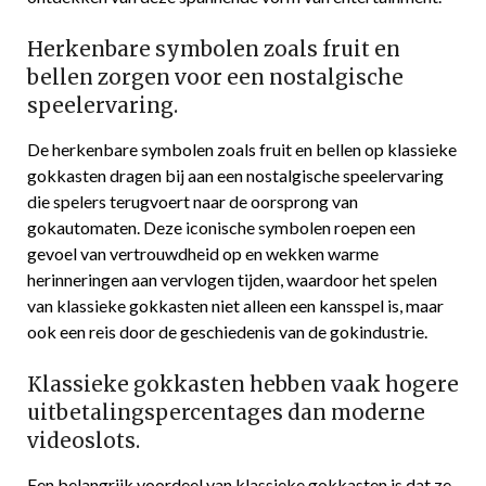
Herkenbare symbolen zoals fruit en
bellen zorgen voor een nostalgische
speelervaring.
De herkenbare symbolen zoals fruit en bellen op klassieke
gokkasten dragen bij aan een nostalgische speelervaring
die spelers terugvoert naar de oorsprong van
gokautomaten. Deze iconische symbolen roepen een
gevoel van vertrouwdheid op en wekken warme
herinneringen aan vervlogen tijden, waardoor het spelen
van klassieke gokkasten niet alleen een kansspel is, maar
ook een reis door de geschiedenis van de gokindustrie.
Klassieke gokkasten hebben vaak hogere
uitbetalingspercentages dan moderne
videoslots.
Een belangrijk voordeel van klassieke gokkasten is dat ze