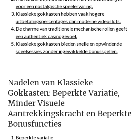
voor een nostalgische speelervaring.
Klassieke gokkasten hebben vaak hogere
uitbetalingspercentages dan moderne videoslots.
De charme van traditionele mechanische rollen geeft
een authentiek casinogevoel.
Klassieke gokkasten bieden snelle en opwindende
speelsessies zonder ingewikkelde bonusspellen.
Nadelen van Klassieke
Gokkasten: Beperkte Variatie,
Minder Visuele
Aantrekkingskracht en Beperkte
Bonusfuncties
Beperkte variatie