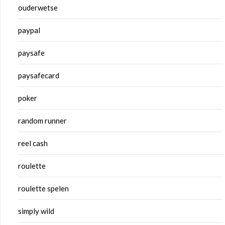
ouderwetse
paypal
paysafe
paysafecard
poker
random runner
reel cash
roulette
roulette spelen
simply wild