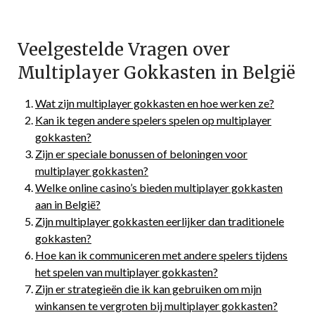
Veelgestelde Vragen over
Multiplayer Gokkasten in België
Wat zijn multiplayer gokkasten en hoe werken ze?
Kan ik tegen andere spelers spelen op multiplayer
gokkasten?
Zijn er speciale bonussen of beloningen voor
multiplayer gokkasten?
Welke online casino’s bieden multiplayer gokkasten
aan in België?
Zijn multiplayer gokkasten eerlijker dan traditionele
gokkasten?
Hoe kan ik communiceren met andere spelers tijdens
het spelen van multiplayer gokkasten?
Zijn er strategieën die ik kan gebruiken om mijn
winkansen te vergroten bij multiplayer gokkasten?