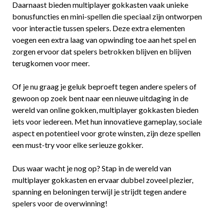
Daarnaast bieden multiplayer gokkasten vaak unieke
bonusfuncties en mini-spellen die speciaal zijn ontworpen
voor interactie tussen spelers. Deze extra elementen
voegen een extra laag van opwinding toe aan het spel en
zorgen ervoor dat spelers betrokken blijven en blijven
terugkomen voor meer.
Of je nu graag je geluk beproeft tegen andere spelers of
gewoon op zoek bent naar een nieuwe uitdaging in de
wereld van online gokken, multiplayer gokkasten bieden
iets voor iedereen. Met hun innovatieve gameplay, sociale
aspect en potentieel voor grote winsten, zijn deze spellen
een must-try voor elke serieuze gokker.
Dus waar wacht je nog op? Stap in de wereld van
multiplayer gokkasten en ervaar dubbel zoveel plezier,
spanning en beloningen terwijl je strijdt tegen andere
spelers voor de overwinning!