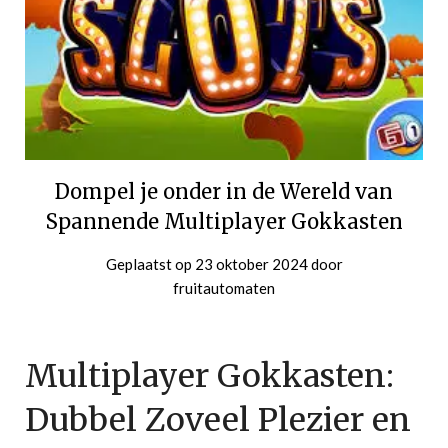
Dompel je onder in de Wereld van
Spannende Multiplayer Gokkasten
Geplaatst op
23 oktober 2024
door
fruitautomaten
Multiplayer Gokkasten:
Dubbel Zoveel Plezier en