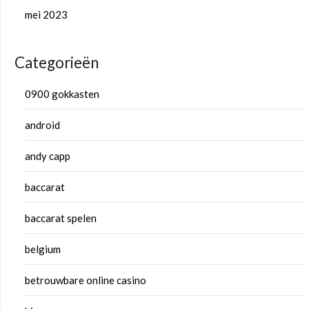
mei 2023
Categorieën
0900 gokkasten
android
andy capp
baccarat
baccarat spelen
belgium
betrouwbare online casino