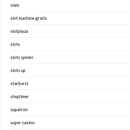
slam
slot machine gratis
slotplaza
slots
slots spelen
slots up
starburst
steptimer
supatron
super casino