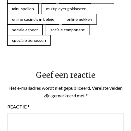
mini-spellen
multiplayer gokkasten
online casino's in belgië
online gokken
sociale aspect
sociale component
speciale bonussen
Geef een reactie
Het e-mailadres wordt niet gepubliceerd.
Vereiste velden
zijn gemarkeerd met
*
REACTIE
*