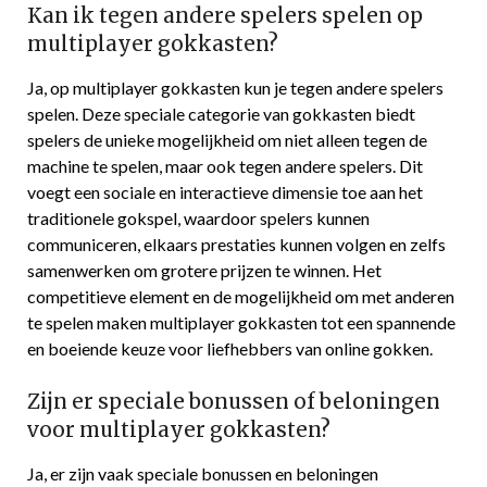
Kan ik tegen andere spelers spelen op
multiplayer gokkasten?
Ja, op multiplayer gokkasten kun je tegen andere spelers
spelen. Deze speciale categorie van gokkasten biedt
spelers de unieke mogelijkheid om niet alleen tegen de
machine te spelen, maar ook tegen andere spelers. Dit
voegt een sociale en interactieve dimensie toe aan het
traditionele gokspel, waardoor spelers kunnen
communiceren, elkaars prestaties kunnen volgen en zelfs
samenwerken om grotere prijzen te winnen. Het
competitieve element en de mogelijkheid om met anderen
te spelen maken multiplayer gokkasten tot een spannende
en boeiende keuze voor liefhebbers van online gokken.
Zijn er speciale bonussen of beloningen
voor multiplayer gokkasten?
Ja, er zijn vaak speciale bonussen en beloningen