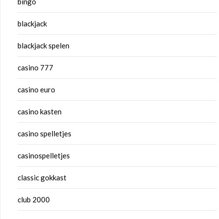
bingo
blackjack
blackjack spelen
casino 777
casino euro
casino kasten
casino spelletjes
casinospelletjes
classic gokkast
club 2000