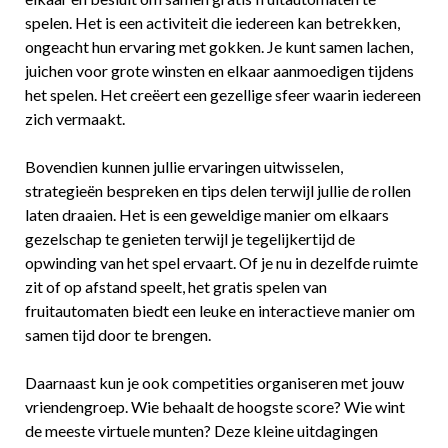
spelen. Het is een activiteit die iedereen kan betrekken,
ongeacht hun ervaring met gokken. Je kunt samen lachen,
juichen voor grote winsten en elkaar aanmoedigen tijdens
het spelen. Het creëert een gezellige sfeer waarin iedereen
zich vermaakt.
Bovendien kunnen jullie ervaringen uitwisselen,
strategieën bespreken en tips delen terwijl jullie de rollen
laten draaien. Het is een geweldige manier om elkaars
gezelschap te genieten terwijl je tegelijkertijd de
opwinding van het spel ervaart. Of je nu in dezelfde ruimte
zit of op afstand speelt, het gratis spelen van
fruitautomaten biedt een leuke en interactieve manier om
samen tijd door te brengen.
Daarnaast kun je ook competities organiseren met jouw
vriendengroep. Wie behaalt de hoogste score? Wie wint
de meeste virtuele munten? Deze kleine uitdagingen