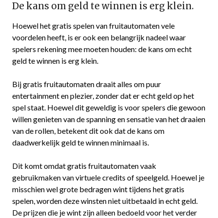
De kans om geld te winnen is erg klein.
Hoewel het gratis spelen van fruitautomaten vele
voordelen heeft, is er ook een belangrijk nadeel waar
spelers rekening mee moeten houden: de kans om echt
geld te winnen is erg klein.
Bij gratis fruitautomaten draait alles om puur
entertainment en plezier, zonder dat er echt geld op het
spel staat. Hoewel dit geweldig is voor spelers die gewoon
willen genieten van de spanning en sensatie van het draaien
van de rollen, betekent dit ook dat de kans om
daadwerkelijk geld te winnen minimaal is.
Dit komt omdat gratis fruitautomaten vaak
gebruikmaken van virtuele credits of speelgeld. Hoewel je
misschien wel grote bedragen wint tijdens het gratis
spelen, worden deze winsten niet uitbetaald in echt geld.
De prijzen die je wint zijn alleen bedoeld voor het verder