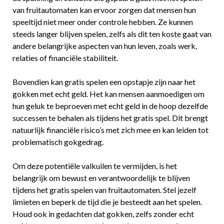
van fruitautomaten kan ervoor zorgen dat mensen hun
speeltijd niet meer onder controle hebben. Ze kunnen
steeds langer blijven spelen, zelfs als dit ten koste gaat van
andere belangrijke aspecten van hun leven, zoals werk,
relaties of financiële stabiliteit.
Bovendien kan gratis spelen een opstapje zijn naar het
gokken met echt geld. Het kan mensen aanmoedigen om
hun geluk te beproeven met echt geld in de hoop dezelfde
successen te behalen als tijdens het gratis spel. Dit brengt
natuurlijk financiële risico’s met zich mee en kan leiden tot
problematisch gokgedrag.
Om deze potentiële valkuilen te vermijden, is het
belangrijk om bewust en verantwoordelijk te blijven
tijdens het gratis spelen van fruitautomaten. Stel jezelf
limieten en beperk de tijd die je besteedt aan het spelen.
Houd ook in gedachten dat gokken, zelfs zonder echt