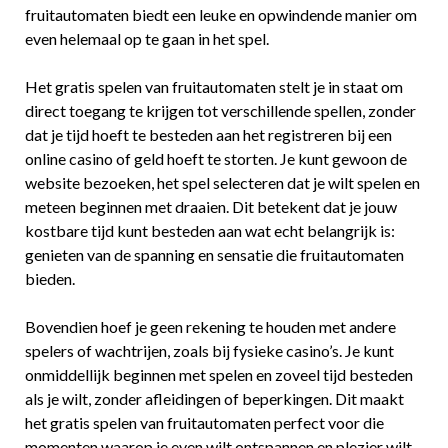
fruitautomaten biedt een leuke en opwindende manier om
even helemaal op te gaan in het spel.
Het gratis spelen van fruitautomaten stelt je in staat om
direct toegang te krijgen tot verschillende spellen, zonder
dat je tijd hoeft te besteden aan het registreren bij een
online casino of geld hoeft te storten. Je kunt gewoon de
website bezoeken, het spel selecteren dat je wilt spelen en
meteen beginnen met draaien. Dit betekent dat je jouw
kostbare tijd kunt besteden aan wat echt belangrijk is:
genieten van de spanning en sensatie die fruitautomaten
bieden.
Bovendien hoef je geen rekening te houden met andere
spelers of wachtrijen, zoals bij fysieke casino’s. Je kunt
onmiddellijk beginnen met spelen en zoveel tijd besteden
als je wilt, zonder afleidingen of beperkingen. Dit maakt
het gratis spelen van fruitautomaten perfect voor die
momenten waarop je even wilt ontspannen en plezier wilt