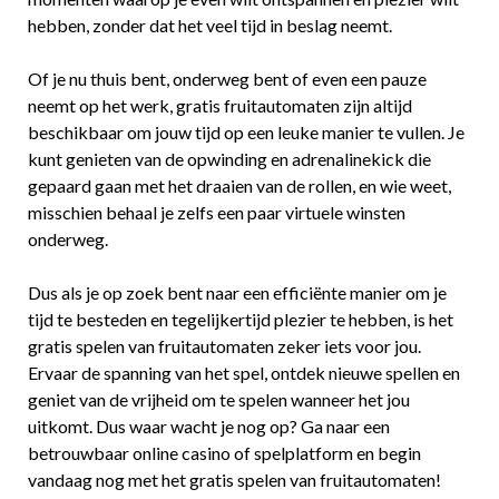
hebben, zonder dat het veel tijd in beslag neemt.
Of je nu thuis bent, onderweg bent of even een pauze
neemt op het werk, gratis fruitautomaten zijn altijd
beschikbaar om jouw tijd op een leuke manier te vullen. Je
kunt genieten van de opwinding en adrenalinekick die
gepaard gaan met het draaien van de rollen, en wie weet,
misschien behaal je zelfs een paar virtuele winsten
onderweg.
Dus als je op zoek bent naar een efficiënte manier om je
tijd te besteden en tegelijkertijd plezier te hebben, is het
gratis spelen van fruitautomaten zeker iets voor jou.
Ervaar de spanning van het spel, ontdek nieuwe spellen en
geniet van de vrijheid om te spelen wanneer het jou
uitkomt. Dus waar wacht je nog op? Ga naar een
betrouwbaar online casino of spelplatform en begin
vandaag nog met het gratis spelen van fruitautomaten!