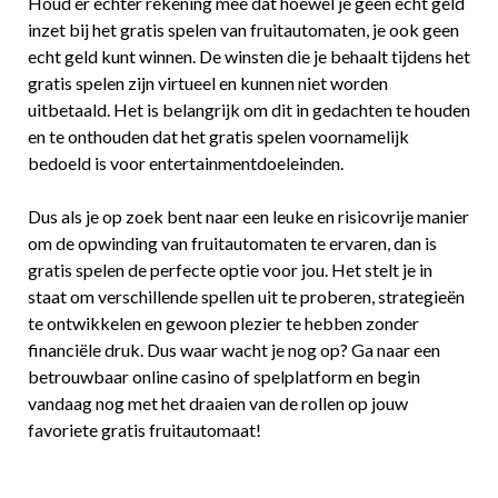
Houd er echter rekening mee dat hoewel je geen echt geld
inzet bij het gratis spelen van fruitautomaten, je ook geen
echt geld kunt winnen. De winsten die je behaalt tijdens het
gratis spelen zijn virtueel en kunnen niet worden
uitbetaald. Het is belangrijk om dit in gedachten te houden
en te onthouden dat het gratis spelen voornamelijk
bedoeld is voor entertainmentdoeleinden.
Dus als je op zoek bent naar een leuke en risicovrije manier
om de opwinding van fruitautomaten te ervaren, dan is
gratis spelen de perfecte optie voor jou. Het stelt je in
staat om verschillende spellen uit te proberen, strategieën
te ontwikkelen en gewoon plezier te hebben zonder
financiële druk. Dus waar wacht je nog op? Ga naar een
betrouwbaar online casino of spelplatform en begin
vandaag nog met het draaien van de rollen op jouw
favoriete gratis fruitautomaat!