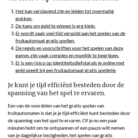
Het kan verslavend zijn en leiden tot overmatig
gokken.
De kans om geld te winnen is erg klein.
Er wordt vaak veel tijd verspild aan het spelen van de
fruitautomaat gratis spellen.
De regels en voorschriften voor het spelen van deze
games zijn vaak complex en moeilijk te begrijpen.
Er is een risico op identiteitsdiefstal als je online met
geld speelt bij een fruitautomaat gratis spelletje
Je kunt je tijd efficiënt besteden door de
spanning van het spel te ervaren.
Een van de voordelen van het gratis spelen van
fruitautomaten is dat je je tijd efficiënt kunt besteden door
de spanning van het spel te ervaren. Of je nu een paar
minuten hebt om te ontspannen of een pauze wilt nemen
van je dagelijkse bezigheden, het spelen van gratis