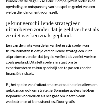
komen van de dagelijkse sleur. Dompel jezelf onder in de
opwinding en ontspanning van het spel en geniet van een
welverdiend moment voor jezelf.
Je kunt verschillende strategieën
uitproberen zonder dat je geld verliest als
ze niet werken zoals gepland.
Een van de grote voordelen van het gratis spelen van
fruitautomaten is dat je verschillende strategieën kunt
uitproberen zonder dat je geld verliest als ze niet werken
zoals gepland. Dit stelt spelers in staat om te
experimenteren en hun speelstijl aan te passen zonder
financiële risico’s.
Bij het spelen van fruitautomaten draait het niet alleen om
geluk, maar ook om strategie. Sommige spelers hebben
bepaalde voorkeuren als het gaat om inzetniveaus,
wedpatronen of bonusfuncties. Door gratis