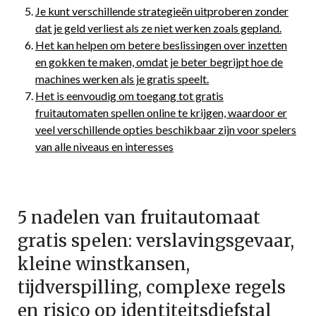
Je kunt verschillende strategieën uitproberen zonder
dat je geld verliest als ze niet werken zoals gepland.
Het kan helpen om betere beslissingen over inzetten
en gokken te maken, omdat je beter begrijpt hoe de
machines werken als je gratis speelt.
Het is eenvoudig om toegang tot gratis
fruitautomaten spellen online te krijgen, waardoor er
veel verschillende opties beschikbaar zijn voor spelers
van alle niveaus en interesses
5 nadelen van fruitautomaat
gratis spelen: verslavingsgevaar,
kleine winstkansen,
tijdverspilling, complexe regels
en risico op identiteitsdiefstal