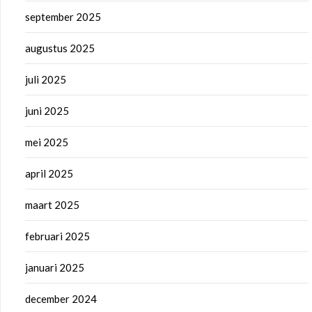
september 2025
augustus 2025
juli 2025
juni 2025
mei 2025
april 2025
maart 2025
februari 2025
januari 2025
december 2024