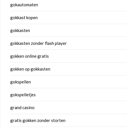
gokautomaten
gokkast kopen
gokkasten
gokkasten zonder flash player
gokken online gratis
gokken op gokkasten
gokspellen
gokspelletjes
grand casino
gratis gokken zonder storten