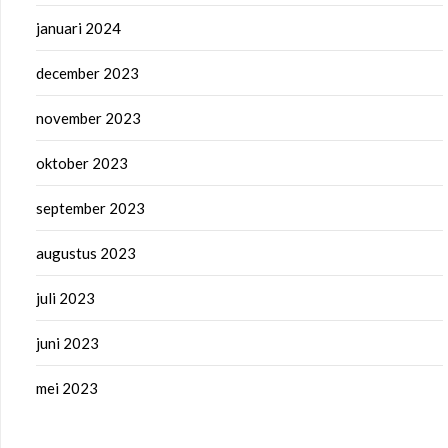
januari 2024
december 2023
november 2023
oktober 2023
september 2023
augustus 2023
juli 2023
juni 2023
mei 2023