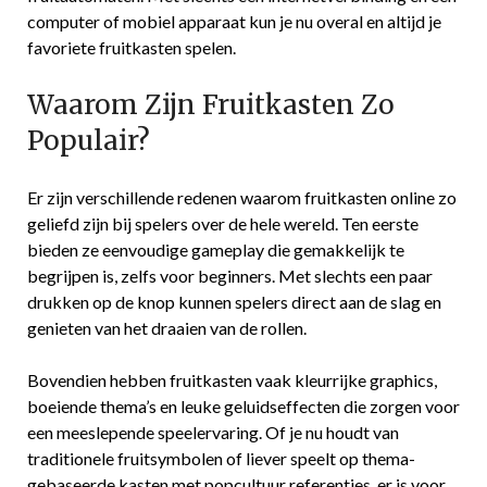
computer of mobiel apparaat kun je nu overal en altijd je
favoriete fruitkasten spelen.
Waarom Zijn Fruitkasten Zo
Populair?
Er zijn verschillende redenen waarom fruitkasten online zo
geliefd zijn bij spelers over de hele wereld. Ten eerste
bieden ze eenvoudige gameplay die gemakkelijk te
begrijpen is, zelfs voor beginners. Met slechts een paar
drukken op de knop kunnen spelers direct aan de slag en
genieten van het draaien van de rollen.
Bovendien hebben fruitkasten vaak kleurrijke graphics,
boeiende thema’s en leuke geluidseffecten die zorgen voor
een meeslepende speelervaring. Of je nu houdt van
traditionele fruitsymbolen of liever speelt op thema-
gebaseerde kasten met popcultuur referenties, er is voor