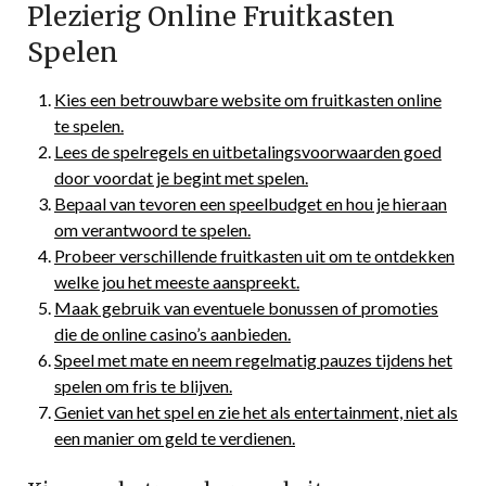
Plezierig Online Fruitkasten
Spelen
Kies een betrouwbare website om fruitkasten online
te spelen.
Lees de spelregels en uitbetalingsvoorwaarden goed
door voordat je begint met spelen.
Bepaal van tevoren een speelbudget en hou je hieraan
om verantwoord te spelen.
Probeer verschillende fruitkasten uit om te ontdekken
welke jou het meeste aanspreekt.
Maak gebruik van eventuele bonussen of promoties
die de online casino’s aanbieden.
Speel met mate en neem regelmatig pauzes tijdens het
spelen om fris te blijven.
Geniet van het spel en zie het als entertainment, niet als
een manier om geld te verdienen.