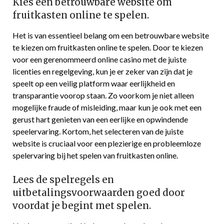
Kies een betrouwbare website om
fruitkasten online te spelen.
Het is van essentieel belang om een betrouwbare website
te kiezen om fruitkasten online te spelen. Door te kiezen
voor een gerenommeerd online casino met de juiste
licenties en regelgeving, kun je er zeker van zijn dat je
speelt op een veilig platform waar eerlijkheid en
transparantie voorop staan. Zo voorkom je niet alleen
mogelijke fraude of misleiding, maar kun je ook met een
gerust hart genieten van een eerlijke en opwindende
speelervaring. Kortom, het selecteren van de juiste
website is cruciaal voor een plezierige en probleemloze
spelervaring bij het spelen van fruitkasten online.
Lees de spelregels en
uitbetalingsvoorwaarden goed door
voordat je begint met spelen.