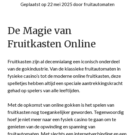
Geplaatst op
22 mei 2025
door
fruitautomaten
De Magie van
Fruitkasten Online
Fruitkasten zijn al decennialang een iconisch onderdeel
van de gokindustrie. Van de klassieke fruitautomaten in
fysieke casino’s tot de moderne online fruitkasten, deze
spelletjes hebben altijd een speciale aantrekkingskracht
gehad op spelers van alle leeftijden.
Met de opkomst van online gokken is het spelen van
fruitkasten nog toegankelijker geworden. Tegenwoordig
hoef je niet meer naar een fysiek casino te gaan om te
genieten van de opwinding en spanning van
fruitautomaten. Met slechts een internetverbinding en een