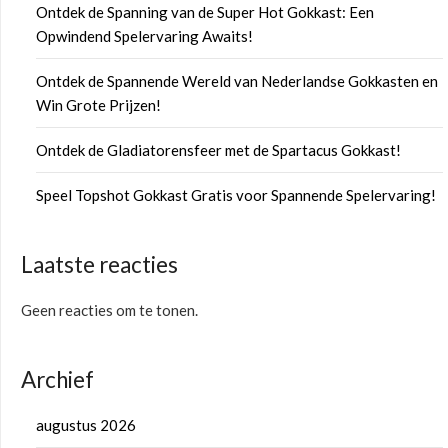
Ontdek de Spanning van de Super Hot Gokkast: Een
Opwindend Spelervaring Awaits!
Ontdek de Spannende Wereld van Nederlandse Gokkasten en
Win Grote Prijzen!
Ontdek de Gladiatorensfeer met de Spartacus Gokkast!
Speel Topshot Gokkast Gratis voor Spannende Spelervaring!
Laatste reacties
Geen reacties om te tonen.
Archief
augustus 2026