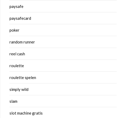
paysafe
paysafecard
poker
random runner
reel cash
roulette
roulette spelen
simply wild
slam
slot machine gratis