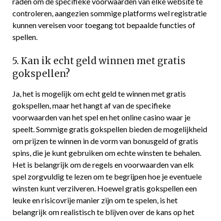
raden om de specifieke voorwaarden van elke website te
controleren, aangezien sommige platforms wel registratie
kunnen vereisen voor toegang tot bepaalde functies of
spellen.
5. Kan ik echt geld winnen met gratis
gokspellen?
Ja, het is mogelijk om echt geld te winnen met gratis
gokspellen, maar het hangt af van de specifieke
voorwaarden van het spel en het online casino waar je
speelt. Sommige gratis gokspellen bieden de mogelijkheid
om prijzen te winnen in de vorm van bonusgeld of gratis
spins, die je kunt gebruiken om echte winsten te behalen.
Het is belangrijk om de regels en voorwaarden van elk
spel zorgvuldig te lezen om te begrijpen hoe je eventuele
winsten kunt verzilveren. Hoewel gratis gokspellen een
leuke en risicovrije manier zijn om te spelen, is het
belangrijk om realistisch te blijven over de kans op het