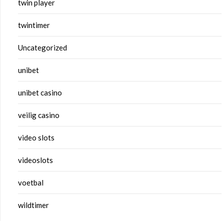
twin player
twintimer
Uncategorized
unibet
unibet casino
veilig casino
video slots
videoslots
voetbal
wildtimer