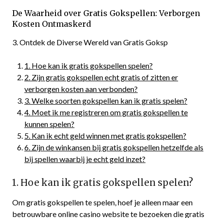
De Waarheid over Gratis Gokspellen: Verborgen
Kosten Ontmaskerd
3. Ontdek de Diverse Wereld van Gratis Goksp
1. Hoe kan ik gratis gokspellen spelen?
2. Zijn gratis gokspellen echt gratis of zitten er
verborgen kosten aan verbonden?
3. Welke soorten gokspellen kan ik gratis spelen?
4. Moet ik me registreren om gratis gokspellen te
kunnen spelen?
5. Kan ik echt geld winnen met gratis gokspellen?
6. Zijn de winkansen bij gratis gokspellen hetzelfde als
bij spellen waarbij je echt geld inzet?
1. Hoe kan ik gratis gokspellen spelen?
Om gratis gokspellen te spelen, hoef je alleen maar een
betrouwbare online casino website te bezoeken die gratis