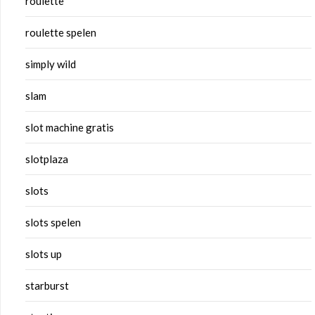
roulette
roulette spelen
simply wild
slam
slot machine gratis
slotplaza
slots
slots spelen
slots up
starburst