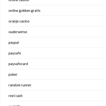
online gokken gratis
oranje casino
ouderwetse
paypal
paysafe
paysafecard
poker
random runner
reel cash