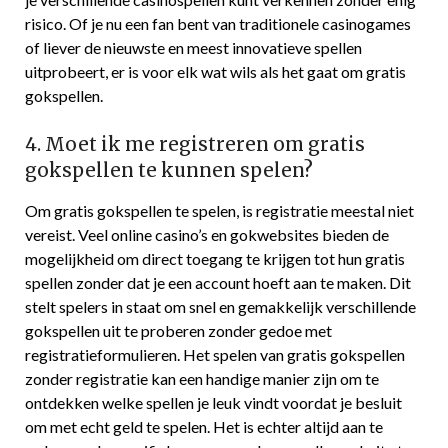
risico. Of je nu een fan bent van traditionele casinogames
of liever de nieuwste en meest innovatieve spellen
uitprobeert, er is voor elk wat wils als het gaat om gratis
gokspellen.
4. Moet ik me registreren om gratis
gokspellen te kunnen spelen?
Om gratis gokspellen te spelen, is registratie meestal niet
vereist. Veel online casino’s en gokwebsites bieden de
mogelijkheid om direct toegang te krijgen tot hun gratis
spellen zonder dat je een account hoeft aan te maken. Dit
stelt spelers in staat om snel en gemakkelijk verschillende
gokspellen uit te proberen zonder gedoe met
registratieformulieren. Het spelen van gratis gokspellen
zonder registratie kan een handige manier zijn om te
ontdekken welke spellen je leuk vindt voordat je besluit
om met echt geld te spelen. Het is echter altijd aan te