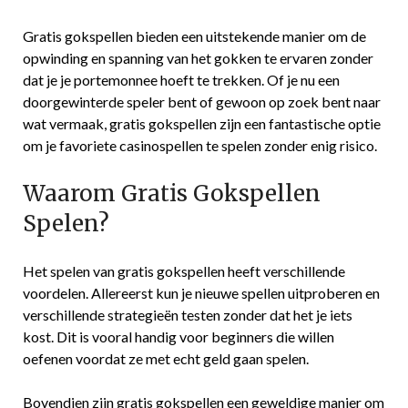
Gratis gokspellen bieden een uitstekende manier om de
opwinding en spanning van het gokken te ervaren zonder
dat je je portemonnee hoeft te trekken. Of je nu een
doorgewinterde speler bent of gewoon op zoek bent naar
wat vermaak, gratis gokspellen zijn een fantastische optie
om je favoriete casinospellen te spelen zonder enig risico.
Waarom Gratis Gokspellen
Spelen?
Het spelen van gratis gokspellen heeft verschillende
voordelen. Allereerst kun je nieuwe spellen uitproberen en
verschillende strategieën testen zonder dat het je iets
kost. Dit is vooral handig voor beginners die willen
oefenen voordat ze met echt geld gaan spelen.
Bovendien zijn gratis gokspellen een geweldige manier om