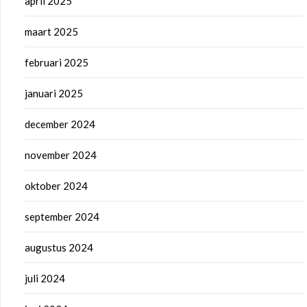
april 2025
maart 2025
februari 2025
januari 2025
december 2024
november 2024
oktober 2024
september 2024
augustus 2024
juli 2024