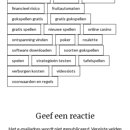
financieel risico
fruitautomaten
gokspellen gratis
gratis gokspellen
gratis spellen
nieuwe spellen
online casino
ontspanning vinden
poker
roulette
software downloaden
soorten gokspellen
spelen
strategieën testen
tafelspellen
verborgen kosten
videoslots
voorwaarden en regels
Geef een reactie
Het e-mailadres wordt niet gepubliceerd.
Vereiste velden