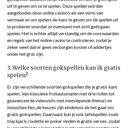
uit te geven om ze te spelen. Deze spellen worden
aangeboden door online casino’s als een vorm van
vermaak en om spelers de kans te geven om de spellen uit
te proberen voordat ze eventueel met echt geld gaan
spelen. Het is echter altijd verstandig om de voorwaarden
en regels van het online casino te controleren, zodat je
zeker weet dat er geen verborgen kosten of addertjes
onder het gras zijn.
3. Welke soorten gokspellen kan ik gratis
spelen?
Er zijn verschillende soorten gokspellen die je gratis kunt
spelen. Van klassieke fruitautomaten met drie rollen tot
geavanceerde videoslots met meeslepende thema’s en
bonusfuncties, de keuzes zijn eindeloos als het gaat om
gratis gokspellen. Daarnaast kun je ook tafelspellen zoals
blackjack, roulette en poker vinden in gratis versies, zodat
je verschillende casinospellen kunt verkennen zonder enig