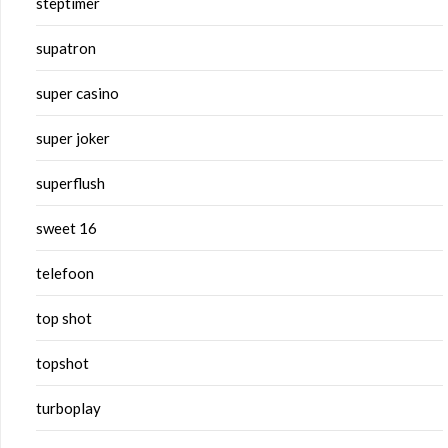
steptimer
supatron
super casino
super joker
superflush
sweet 16
telefoon
top shot
topshot
turboplay