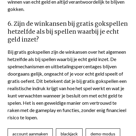
winnen van echt geld en altijd verantwoordelijk te blijven
gokken.
6. Zijn de winkansen bij gratis gokspellen
hetzelfde als bij spellen waarbij je echt
geld inzet?
Bij gratis gokspellen zijn de winkansen over het algemeen
hetzelfde als bij spellen waarbij je echt geld inzet. De
spelmechanismen en uitbetalingspercentages blijven
doorgaans gelijk, ongeacht of je voor echt geld speelt of
gratis oefent. Dit betekent dat je bij gratis gokspellen een
realistische indruk krijgt van hoe het spel werkt en wat je
kunt verwachten wanneer je besluit om met echt geld te
spelen. Het is een geweldige manier om vertrouwd te
raken met de gameplay en functies, zonder enig financieel
risico te lopen.
account aanmaken
blackjack
demo-modus