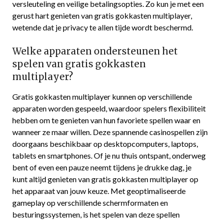
versleuteling en veilige betalingsopties. Zo kun je met een
gerust hart genieten van gratis gokkasten multiplayer,
wetende dat je privacy te allen tijde wordt beschermd.
Welke apparaten ondersteunen het
spelen van gratis gokkasten
multiplayer?
Gratis gokkasten multiplayer kunnen op verschillende
apparaten worden gespeeld, waardoor spelers flexibiliteit
hebben om te genieten van hun favoriete spellen waar en
wanneer ze maar willen. Deze spannende casinospellen zijn
doorgaans beschikbaar op desktopcomputers, laptops,
tablets en smartphones. Of je nu thuis ontspant, onderweg
bent of even een pauze neemt tijdens je drukke dag, je
kunt altijd genieten van gratis gokkasten multiplayer op
het apparaat van jouw keuze. Met geoptimaliseerde
gameplay op verschillende schermformaten en
besturingssystemen, is het spelen van deze spellen