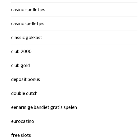
casino spelletjes
casinospelletjes
classic gokkast
club 2000
club gold
deposit bonus
double dutch
eenarmige bandiet gratis spelen
eurocazino
free slots