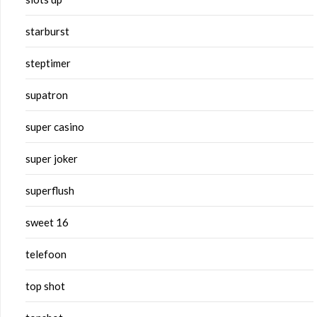
starburst
steptimer
supatron
super casino
super joker
superflush
sweet 16
telefoon
top shot