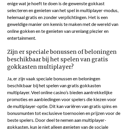
enige wat je hoeft te doen is de gewenste gokkast
selecteren en genieten van het spel in multiplayer-modus,
helemaal gratis en zonder verplichtingen. Het is een
geweldige manier om kennis te maken met de wereld van
online gokken en te genieten van urenlang plezier en
entertainment.
Zijn er speciale bonussen of beloningen
beschikbaar bij het spelen van gratis
gokkasten multiplayer?
Ja, er zijn vaak speciale bonussen en beloningen
beschikbaar bij het spelen van gratis gokkasten
multiplayer. Veel online casino’s bieden aantrekkelijke
promoties en aanbiedingen voor spelers die kiezen voor
de multiplayer-optie. Dit kan variëren van gratis spins en
bonusmunten tot exclusieve toernooien en prijzen voor de
beste spelers. Door deel te nemen aan multiplayer-
gokkasten, kun je niet alleen genieten van de sociale