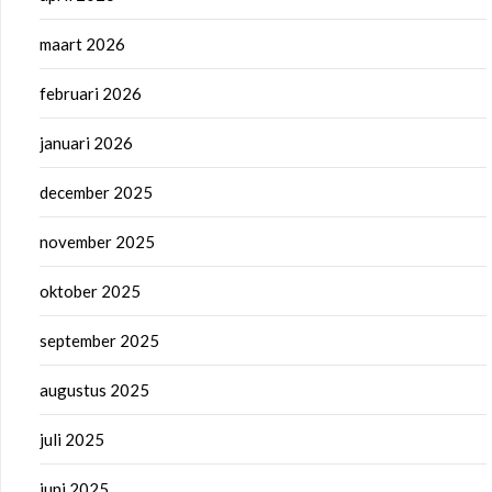
maart 2026
februari 2026
januari 2026
december 2025
november 2025
oktober 2025
september 2025
augustus 2025
juli 2025
juni 2025