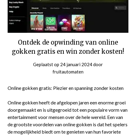
Ontdek de opwinding van online
gokken gratis en win zonder kosten!
Geplaatst op
24 januari 2024
door
fruitautomaten
Online gokken gratis: Plezier en spanning zonder kosten
Online gokken heeft de afgelopen jaren een enorme groei
doorgemaakt en is uitgegroeid tot een populaire vorm van
entertainment voor mensen over de hele wereld. Een van
de grootste voordelen van online gokken is dat het spelers
de mogelijkheid biedt om te genieten van hun favoriete