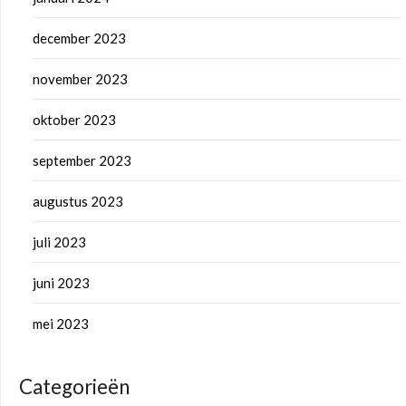
december 2023
november 2023
oktober 2023
september 2023
augustus 2023
juli 2023
juni 2023
mei 2023
Categorieën