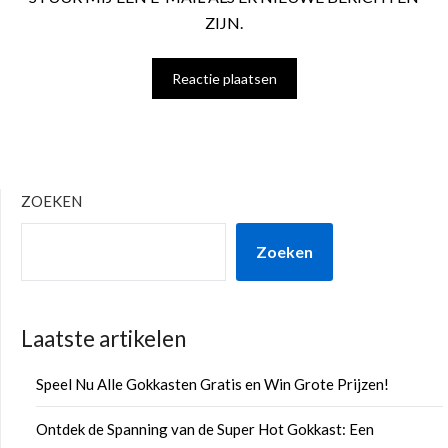
ZIJN.
ZOEKEN
Zoeken
Laatste artikelen
Speel Nu Alle Gokkasten Gratis en Win Grote Prijzen!
Ontdek de Spanning van de Super Hot Gokkast: Een