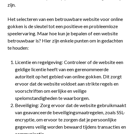
zijn.
Het selecteren van een betrouwbare website voor online
gokken is de sleutel tot een positieve en probleemloze
speelervaring. Maar hoe kun je bepalen of een website
betrouwbaar is? Hier zijn enkele punten om in gedachten
te houden:
Licentie en regelgeving: Controleer of de website een
geldige licentie heeft van een gerenommeerde
autoriteit op het gebied van online gokken. Dit zorgt
ervoor dat de website voldoet aan strikte regels en
voorschriften om eerlijke en veilige
spelomstandigheden te waarborgen.
Beveiliging: Zorg ervoor dat de website gebruikmaakt
van geavanceerde beveiligingsmaatregelen, zoals SSL-
encryptie, om ervoor te zorgen dat je persoonlijke
gegevens veilig worden bewaard tijdens transacties en
communicatie.