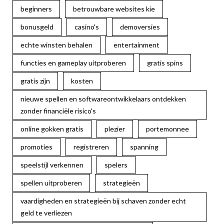
beginners
betrouwbare websites kie
bonusgeld
casino's
demoversies
echte winsten behalen
entertainment
functies en gameplay uitproberen
gratis spins
gratis zijn
kosten
nieuwe spellen en softwareontwikkelaars ontdekken
zonder financiële risico's
online gokken gratis
plezier
portemonnee
promoties
registreren
spanning
speelstijl verkennen
spelers
spellen uitproberen
strategieën
vaardigheden en strategieën bij schaven zonder echt
geld te verliezen