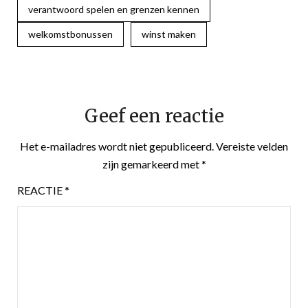
verantwoord spelen en grenzen kennen
welkomstbonussen
winst maken
Geef een reactie
Het e-mailadres wordt niet gepubliceerd.
Vereiste velden
zijn gemarkeerd met
*
REACTIE
*