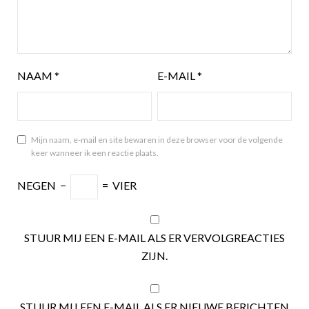
NAAM
*
E-MAIL
*
Mijn naam, e-mail en site bewaren in deze browser voor de volgende
keer wanneer ik een reactie plaats.
NEGEN
−
=
VIER
STUUR MIJ EEN E-MAIL ALS ER VERVOLGREACTIES
ZIJN.
STUUR MIJ EEN E-MAIL ALS ER NIEUWE BERICHTEN