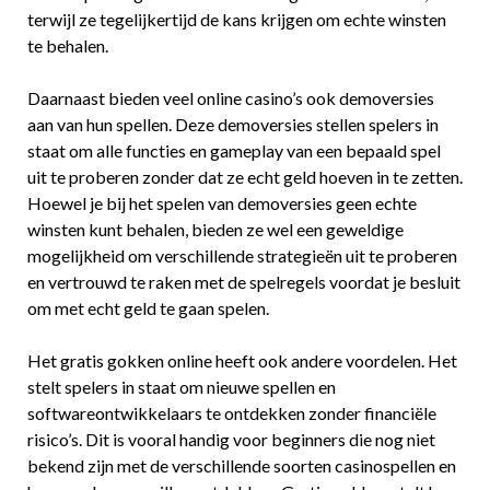
terwijl ze tegelijkertijd de kans krijgen om echte winsten
te behalen.
Daarnaast bieden veel online casino’s ook demoversies
aan van hun spellen. Deze demoversies stellen spelers in
staat om alle functies en gameplay van een bepaald spel
uit te proberen zonder dat ze echt geld hoeven in te zetten.
Hoewel je bij het spelen van demoversies geen echte
winsten kunt behalen, bieden ze wel een geweldige
mogelijkheid om verschillende strategieën uit te proberen
en vertrouwd te raken met de spelregels voordat je besluit
om met echt geld te gaan spelen.
Het gratis gokken online heeft ook andere voordelen. Het
stelt spelers in staat om nieuwe spellen en
softwareontwikkelaars te ontdekken zonder financiële
risico’s. Dit is vooral handig voor beginners die nog niet
bekend zijn met de verschillende soorten casinospellen en