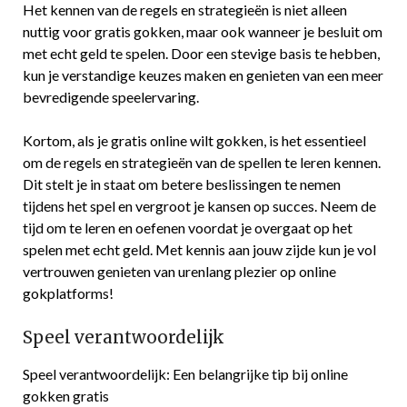
Het kennen van de regels en strategieën is niet alleen
nuttig voor gratis gokken, maar ook wanneer je besluit om
met echt geld te spelen. Door een stevige basis te hebben,
kun je verstandige keuzes maken en genieten van een meer
bevredigende speelervaring.
Kortom, als je gratis online wilt gokken, is het essentieel
om de regels en strategieën van de spellen te leren kennen.
Dit stelt je in staat om betere beslissingen te nemen
tijdens het spel en vergroot je kansen op succes. Neem de
tijd om te leren en oefenen voordat je overgaat op het
spelen met echt geld. Met kennis aan jouw zijde kun je vol
vertrouwen genieten van urenlang plezier op online
gokplatforms!
Speel verantwoordelijk
Speel verantwoordelijk: Een belangrijke tip bij online
gokken gratis