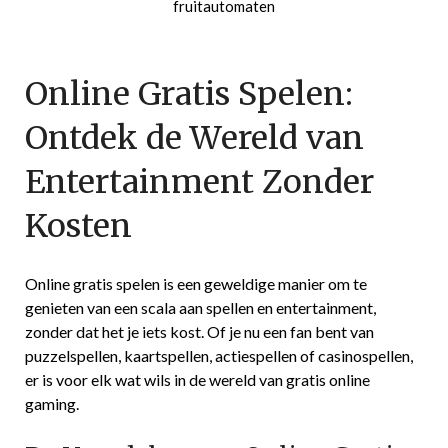
fruitautomaten
Online Gratis Spelen:
Ontdek de Wereld van
Entertainment Zonder
Kosten
Online gratis spelen is een geweldige manier om te
genieten van een scala aan spellen en entertainment,
zonder dat het je iets kost. Of je nu een fan bent van
puzzelspellen, kaartspellen, actiespellen of casinospellen,
er is voor elk wat wils in de wereld van gratis online
gaming.