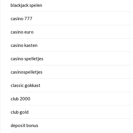
blackjack spelen
casino 777
casino euro
casino kasten
casino spelletjes
casinospelletjes
classic gokkast
club 2000
club gold
deposit bonus