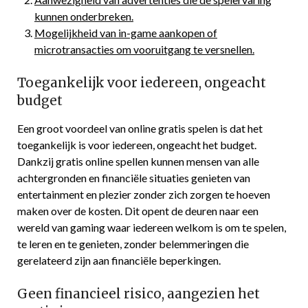
kunnen onderbreken.
Mogelijkheid van in-game aankopen of
microtransacties om vooruitgang te versnellen.
Toegankelijk voor iedereen, ongeacht
budget
Een groot voordeel van online gratis spelen is dat het
toegankelijk is voor iedereen, ongeacht het budget.
Dankzij gratis online spellen kunnen mensen van alle
achtergronden en financiële situaties genieten van
entertainment en plezier zonder zich zorgen te hoeven
maken over de kosten. Dit opent de deuren naar een
wereld van gaming waar iedereen welkom is om te spelen,
te leren en te genieten, zonder belemmeringen die
gerelateerd zijn aan financiële beperkingen.
Geen financieel risico, aangezien het