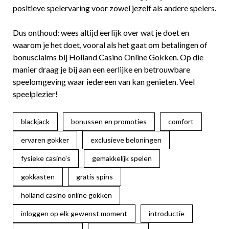
positieve spelervaring voor zowel jezelf als andere spelers.
Dus onthoud: wees altijd eerlijk over wat je doet en
waarom je het doet, vooral als het gaat om betalingen of
bonusclaims bij Holland Casino Online Gokken. Op die
manier draag je bij aan een eerlijke en betrouwbare
speelomgeving waar iedereen van kan genieten. Veel
speelplezier!
blackjack
bonussen en promoties
comfort
ervaren gokker
exclusieve beloningen
fysieke casino's
gemakkelijk spelen
gokkasten
gratis spins
holland casino online gokken
inloggen op elk gewenst moment
introductie