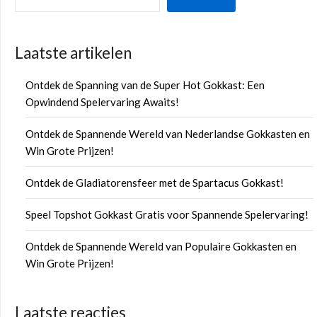
Laatste artikelen
Ontdek de Spanning van de Super Hot Gokkast: Een
Opwindend Spelervaring Awaits!
Ontdek de Spannende Wereld van Nederlandse Gokkasten en
Win Grote Prijzen!
Ontdek de Gladiatorensfeer met de Spartacus Gokkast!
Speel Topshot Gokkast Gratis voor Spannende Spelervaring!
Ontdek de Spannende Wereld van Populaire Gokkasten en
Win Grote Prijzen!
Laatste reacties