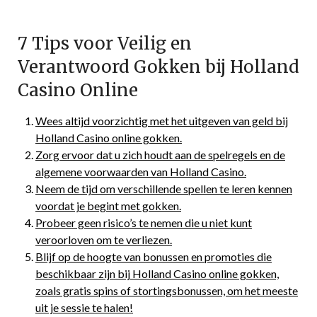
7 Tips voor Veilig en
Verantwoord Gokken bij Holland
Casino Online
Wees altijd voorzichtig met het uitgeven van geld bij
Holland Casino online gokken.
Zorg ervoor dat u zich houdt aan de spelregels en de
algemene voorwaarden van Holland Casino.
Neem de tijd om verschillende spellen te leren kennen
voordat je begint met gokken.
Probeer geen risico’s te nemen die u niet kunt
veroorloven om te verliezen.
Blijf op de hoogte van bonussen en promoties die
beschikbaar zijn bij Holland Casino online gokken,
zoals gratis spins of stortingsbonussen, om het meeste
uit je sessie te halen!