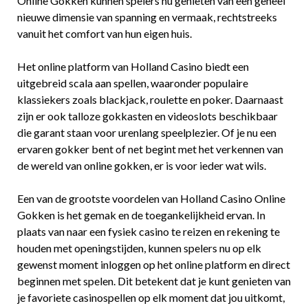
Online Gokken kunnen spelers nu genieten van een geheel
nieuwe dimensie van spanning en vermaak, rechtstreeks
vanuit het comfort van hun eigen huis.
Het online platform van Holland Casino biedt een
uitgebreid scala aan spellen, waaronder populaire
klassiekers zoals blackjack, roulette en poker. Daarnaast
zijn er ook talloze gokkasten en videoslots beschikbaar
die garant staan voor urenlang speelplezier. Of je nu een
ervaren gokker bent of net begint met het verkennen van
de wereld van online gokken, er is voor ieder wat wils.
Een van de grootste voordelen van Holland Casino Online
Gokken is het gemak en de toegankelijkheid ervan. In
plaats van naar een fysiek casino te reizen en rekening te
houden met openingstijden, kunnen spelers nu op elk
gewenst moment inloggen op het online platform en direct
beginnen met spelen. Dit betekent dat je kunt genieten van
je favoriete casinospellen op elk moment dat jou uitkomt,