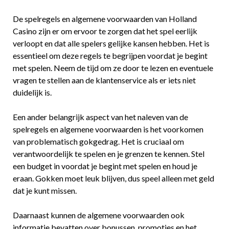
De spelregels en algemene voorwaarden van Holland
Casino zijn er om ervoor te zorgen dat het spel eerlijk
verloopt en dat alle spelers gelijke kansen hebben. Het is
essentieel om deze regels te begrijpen voordat je begint
met spelen. Neem de tijd om ze door te lezen en eventuele
vragen te stellen aan de klantenservice als er iets niet
duidelijk is.
Een ander belangrijk aspect van het naleven van de
spelregels en algemene voorwaarden is het voorkomen
van problematisch gokgedrag. Het is cruciaal om
verantwoordelijk te spelen en je grenzen te kennen. Stel
een budget in voordat je begint met spelen en houd je
eraan. Gokken moet leuk blijven, dus speel alleen met geld
dat je kunt missen.
Daarnaast kunnen de algemene voorwaarden ook
informatie bevatten over bonussen, promoties en het