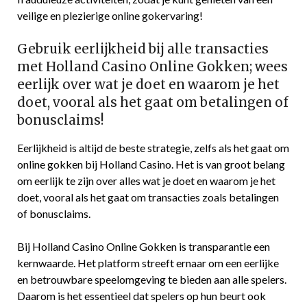
veilige en plezierige online gokervaring!
Gebruik eerlijkheid bij alle transacties
met Holland Casino Online Gokken; wees
eerlijk over wat je doet en waarom je het
doet, vooral als het gaat om betalingen of
bonusclaims!
Eerlijkheid is altijd de beste strategie, zelfs als het gaat om
online gokken bij Holland Casino. Het is van groot belang
om eerlijk te zijn over alles wat je doet en waarom je het
doet, vooral als het gaat om transacties zoals betalingen
of bonusclaims.
Bij Holland Casino Online Gokken is transparantie een
kernwaarde. Het platform streeft ernaar om een eerlijke
en betrouwbare speelomgeving te bieden aan alle spelers.
Daarom is het essentieel dat spelers op hun beurt ook