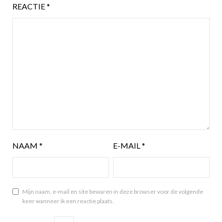
REACTIE
*
NAAM
*
E-MAIL
*
Mijn naam, e-mail en site bewaren in deze browser voor de volgende
keer wanneer ik een reactie plaats.