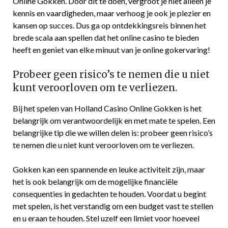
Online Gokken. Door dit te doen, vergroot je niet alleen je
kennis en vaardigheden, maar verhoog je ook je plezier en
kansen op succes. Dus ga op ontdekkingsreis binnen het
brede scala aan spellen dat het online casino te bieden
heeft en geniet van elke minuut van je online gokervaring!
Probeer geen risico’s te nemen die u niet
kunt veroorloven om te verliezen.
Bij het spelen van Holland Casino Online Gokken is het
belangrijk om verantwoordelijk en met mate te spelen. Een
belangrijke tip die we willen delen is: probeer geen risico’s
te nemen die u niet kunt veroorloven om te verliezen.
Gokken kan een spannende en leuke activiteit zijn, maar
het is ook belangrijk om de mogelijke financiële
consequenties in gedachten te houden. Voordat u begint
met spelen, is het verstandig om een budget vast te stellen
en u eraan te houden. Stel uzelf een limiet voor hoeveel