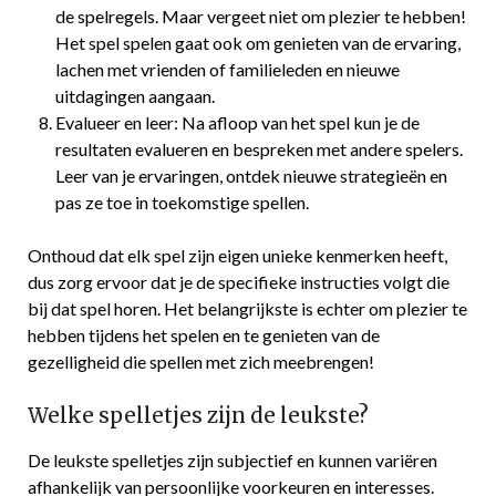
de spelregels. Maar vergeet niet om plezier te hebben!
Het spel spelen gaat ook om genieten van de ervaring,
lachen met vrienden of familieleden en nieuwe
uitdagingen aangaan.
Evalueer en leer: Na afloop van het spel kun je de
resultaten evalueren en bespreken met andere spelers.
Leer van je ervaringen, ontdek nieuwe strategieën en
pas ze toe in toekomstige spellen.
Onthoud dat elk spel zijn eigen unieke kenmerken heeft,
dus zorg ervoor dat je de specifieke instructies volgt die
bij dat spel horen. Het belangrijkste is echter om plezier te
hebben tijdens het spelen en te genieten van de
gezelligheid die spellen met zich meebrengen!
Welke spelletjes zijn de leukste?
De leukste spelletjes zijn subjectief en kunnen variëren
afhankelijk van persoonlijke voorkeuren en interesses.