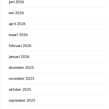
juni 2026
mei 2026
april 2026
maart 2026
februari 2026
januari 2026
december 2025
november 2025
oktober 2025
september 2025