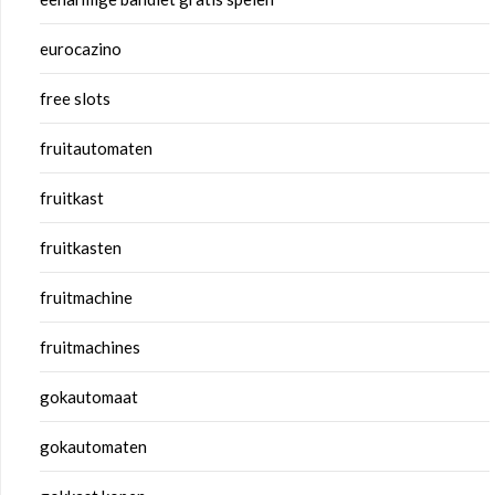
eurocazino
free slots
fruitautomaten
fruitkast
fruitkasten
fruitmachine
fruitmachines
gokautomaat
gokautomaten