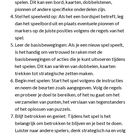
spelen. Dit kan een bord, kaarten, dobbelstenen,
pionnen of andere specifieke onderdelen zijn.
Stel het speelveld op: Als het een bordspel betreft, leg
dan het speelbord uit en plaats eventuele pionnen of
markers op de juiste posities volgens de regels van het
spel.
Leer de basisbewegingen: Als je een nieuw spel speelt,
is het handig om vertrouwd te raken met de
basisbewegingen of acties die je kunt uitvoeren tijdens
het spelen. Dit kan variëren van dobbelen, kaarten
trekken tot strategische zetten maken.
Begin met spelen: Start het spel volgens de instructies
en neem de beurten zoals aangegeven. Volg de regels
en probeer je doel te bereiken, of het nu gaat om het
verzamelen van punten, het verslaan van tegenstanders
of het oplossen van puzzels.
Blijf betrokken en geniet: Tijdens het spel is het
belangrijk om betrokken te blijven en je best te doen.
Luister naar andere spelers, denk strategisch na en volg