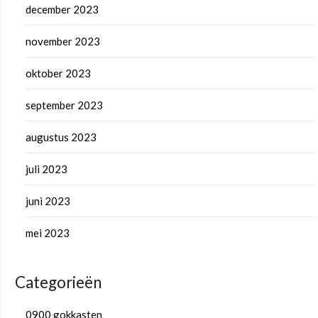
december 2023
november 2023
oktober 2023
september 2023
augustus 2023
juli 2023
juni 2023
mei 2023
Categorieën
0900 gokkasten