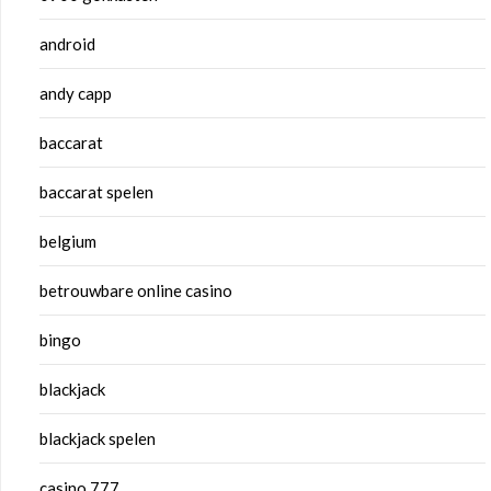
android
andy capp
baccarat
baccarat spelen
belgium
betrouwbare online casino
bingo
blackjack
blackjack spelen
casino 777