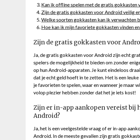
Kan ik offline spelen met de gratis gokkasten
Zijn de gratis gokkasten voor Android veilig
Welke soorten gokkasten kan ik verwachten bi
Hoe kan ik mijn favoriete gokkasten vinden 
Zijn de gratis gokkasten voor Andro
Ja, de gratis gokkasten voor Android zijn echt gra
spelers de mogelijkheid te bieden om zonder enig
op hun Android-apparaten. Je kunt eindeloos draa
dat je echt geld hoeft in te zetten. Het is een leu
je favorieten te spelen, waar en wanneer je maar w
volop plezier hebben zonder dat het je iets kost!
Zijn er in-app aankopen vereist bij
Android?
Ja, het is een veelgestelde vraag of er in-app aank
Android. In de meeste gevallen zijn gratis gokk