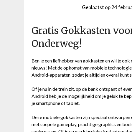
Geplaatst op
24 febru
Gratis Gokkasten voo
Onderweg!
Ben je een liefhebber van gokkasten en wil je ook
nieuws! Met de opkomst van mobiele technologie z
Android-apparaten, zodat je altijd en overal kunt s
Of je nu in de trein zit, op de bank ontspant of ev
Android heb je de mogelijkheid om je geluk te b
je smartphone of tablet.
Deze mobiele gokkasten zijn speciaal ontworpen 
met soepele gameplay, prachtige graphics en boe
spelervaring. Of je nu van klassieke fruitautomaten