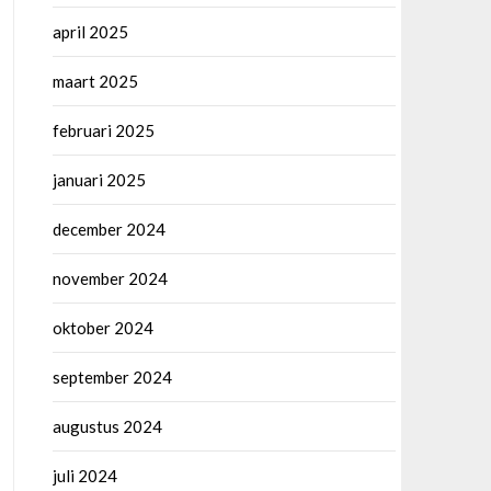
april 2025
maart 2025
februari 2025
januari 2025
december 2024
november 2024
oktober 2024
september 2024
augustus 2024
juli 2024