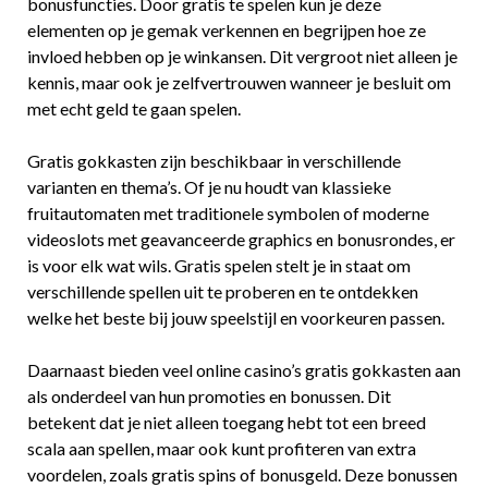
bonusfuncties. Door gratis te spelen kun je deze
elementen op je gemak verkennen en begrijpen hoe ze
invloed hebben op je winkansen. Dit vergroot niet alleen je
kennis, maar ook je zelfvertrouwen wanneer je besluit om
met echt geld te gaan spelen.
Gratis gokkasten zijn beschikbaar in verschillende
varianten en thema’s. Of je nu houdt van klassieke
fruitautomaten met traditionele symbolen of moderne
videoslots met geavanceerde graphics en bonusrondes, er
is voor elk wat wils. Gratis spelen stelt je in staat om
verschillende spellen uit te proberen en te ontdekken
welke het beste bij jouw speelstijl en voorkeuren passen.
Daarnaast bieden veel online casino’s gratis gokkasten aan
als onderdeel van hun promoties en bonussen. Dit
betekent dat je niet alleen toegang hebt tot een breed
scala aan spellen, maar ook kunt profiteren van extra
voordelen, zoals gratis spins of bonusgeld. Deze bonussen