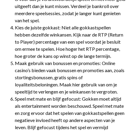
uitgeeft dan je kunt missen. Verdeel je bankroll over
meerdere speelsessies, zodat je langer kunt genieten
van het spel.
Kies de juiste gokkast: Niet alle gokkastspellen
hebben dezelfde winkansen. Kijk naar de RTP (Return
to Player) percentage van een spel voordat je besluit
om ermee te spelen. Hoe hoger het RTP percentage,
hoe groter de kans op winst op de lange termijn.
Maak gebruik van bonussen en promoties: Online
casino’s bieden vaak bonussen en promoties aan, zoals
stortingsbonussen, gratis spins of
loyaliteitsbeloningen. Maak hier gebruik van om je
speeltijd te verlengen en je winkansen te vergroten.
Speel met mate en blijf gefocust: Gokken moet altijd
als entertainment worden beschouwd. Speel met mate
en zorg ervoor dat het spelen van gokkastspellen geen
negatieve invloed heeft op andere aspecten van je
leven. Blijf gefocust tijdens het spel en vermijd