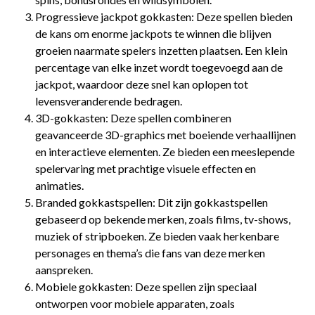
Progressieve jackpot gokkasten: Deze spellen bieden
de kans om enorme jackpots te winnen die blijven
groeien naarmate spelers inzetten plaatsen. Een klein
percentage van elke inzet wordt toegevoegd aan de
jackpot, waardoor deze snel kan oplopen tot
levensveranderende bedragen.
3D-gokkasten: Deze spellen combineren
geavanceerde 3D-graphics met boeiende verhaallijnen
en interactieve elementen. Ze bieden een meeslepende
spelervaring met prachtige visuele effecten en
animaties.
Branded gokkastspellen: Dit zijn gokkastspellen
gebaseerd op bekende merken, zoals films, tv-shows,
muziek of stripboeken. Ze bieden vaak herkenbare
personages en thema’s die fans van deze merken
aanspreken.
Mobiele gokkasten: Deze spellen zijn speciaal
ontworpen voor mobiele apparaten, zoals