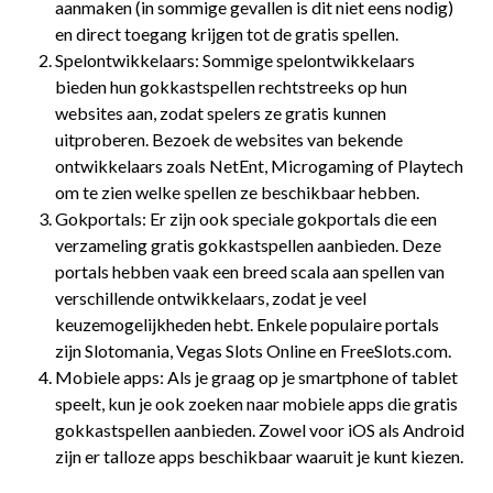
aanmaken (in sommige gevallen is dit niet eens nodig)
en direct toegang krijgen tot de gratis spellen.
Spelontwikkelaars: Sommige spelontwikkelaars
bieden hun gokkastspellen rechtstreeks op hun
websites aan, zodat spelers ze gratis kunnen
uitproberen. Bezoek de websites van bekende
ontwikkelaars zoals NetEnt, Microgaming of Playtech
om te zien welke spellen ze beschikbaar hebben.
Gokportals: Er zijn ook speciale gokportals die een
verzameling gratis gokkastspellen aanbieden. Deze
portals hebben vaak een breed scala aan spellen van
verschillende ontwikkelaars, zodat je veel
keuzemogelijkheden hebt. Enkele populaire portals
zijn Slotomania, Vegas Slots Online en FreeSlots.com.
Mobiele apps: Als je graag op je smartphone of tablet
speelt, kun je ook zoeken naar mobiele apps die gratis
gokkastspellen aanbieden. Zowel voor iOS als Android
zijn er talloze apps beschikbaar waaruit je kunt kiezen.