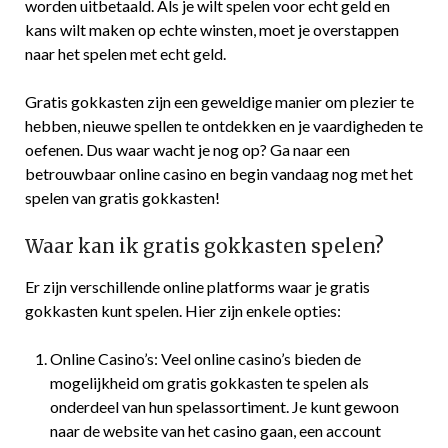
worden uitbetaald. Als je wilt spelen voor echt geld en
kans wilt maken op echte winsten, moet je overstappen
naar het spelen met echt geld.
Gratis gokkasten zijn een geweldige manier om plezier te
hebben, nieuwe spellen te ontdekken en je vaardigheden te
oefenen. Dus waar wacht je nog op? Ga naar een
betrouwbaar online casino en begin vandaag nog met het
spelen van gratis gokkasten!
Waar kan ik gratis gokkasten spelen?
Er zijn verschillende online platforms waar je gratis
gokkasten kunt spelen. Hier zijn enkele opties:
Online Casino’s: Veel online casino’s bieden de
mogelijkheid om gratis gokkasten te spelen als
onderdeel van hun spelassortiment. Je kunt gewoon
naar de website van het casino gaan, een account