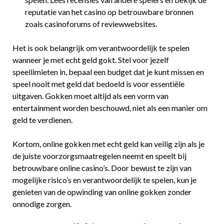
reputatie van het casino op betrouwbare bronnen
zoals casinoforums of reviewwebsites.
Het is ook belangrijk om verantwoordelijk te spelen
wanneer je met echt geld gokt. Stel voor jezelf
speellimieten in, bepaal een budget dat je kunt missen en
speel nooit met geld dat bedoeld is voor essentiële
uitgaven. Gokken moet altijd als een vorm van
entertainment worden beschouwd, niet als een manier om
geld te verdienen.
Kortom, online gokken met echt geld kan veilig zijn als je
de juiste voorzorgsmaatregelen neemt en speelt bij
betrouwbare online casino’s. Door bewust te zijn van
mogelijke risico’s en verantwoordelijk te spelen, kun je
genieten van de opwinding van online gokken zonder
onnodige zorgen.