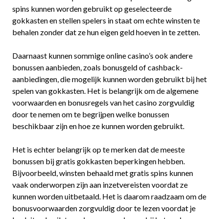
spins kunnen worden gebruikt op geselecteerde
gokkasten en stellen spelers in staat om echte winsten te
behalen zonder dat ze hun eigen geld hoeven in te zetten.
Daarnaast kunnen sommige online casino’s ook andere
bonussen aanbieden, zoals bonusgeld of cashback-
aanbiedingen, die mogelijk kunnen worden gebruikt bij het
spelen van gokkasten. Het is belangrijk om de algemene
voorwaarden en bonusregels van het casino zorgvuldig
door te nemen om te begrijpen welke bonussen
beschikbaar zijn en hoe ze kunnen worden gebruikt.
Het is echter belangrijk op te merken dat de meeste
bonussen bij gratis gokkasten beperkingen hebben.
Bijvoorbeeld, winsten behaald met gratis spins kunnen
vaak onderworpen zijn aan inzetvereisten voordat ze
kunnen worden uitbetaald. Het is daarom raadzaam om de
bonusvoorwaarden zorgvuldig door te lezen voordat je