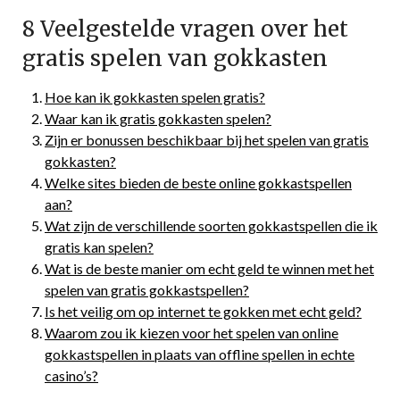
8 Veelgestelde vragen over het
gratis spelen van gokkasten
Hoe kan ik gokkasten spelen gratis?
Waar kan ik gratis gokkasten spelen?
Zijn er bonussen beschikbaar bij het spelen van gratis
gokkasten?
Welke sites bieden de beste online gokkastspellen
aan?
Wat zijn de verschillende soorten gokkastspellen die ik
gratis kan spelen?
Wat is de beste manier om echt geld te winnen met het
spelen van gratis gokkastspellen?
Is het veilig om op internet te gokken met echt geld?
Waarom zou ik kiezen voor het spelen van online
gokkastspellen in plaats van offline spellen in echte
casino’s?