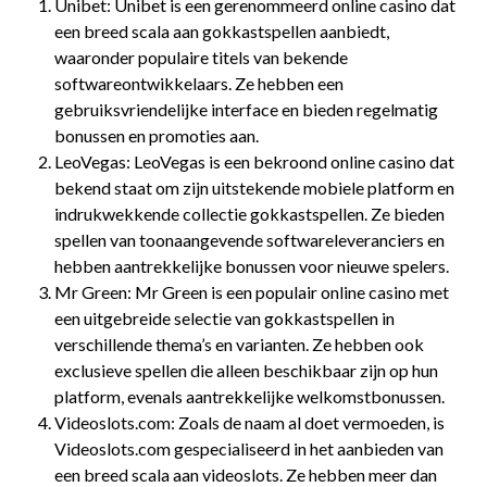
Unibet: Unibet is een gerenommeerd online casino dat
een breed scala aan gokkastspellen aanbiedt,
waaronder populaire titels van bekende
softwareontwikkelaars. Ze hebben een
gebruiksvriendelijke interface en bieden regelmatig
bonussen en promoties aan.
LeoVegas: LeoVegas is een bekroond online casino dat
bekend staat om zijn uitstekende mobiele platform en
indrukwekkende collectie gokkastspellen. Ze bieden
spellen van toonaangevende softwareleveranciers en
hebben aantrekkelijke bonussen voor nieuwe spelers.
Mr Green: Mr Green is een populair online casino met
een uitgebreide selectie van gokkastspellen in
verschillende thema’s en varianten. Ze hebben ook
exclusieve spellen die alleen beschikbaar zijn op hun
platform, evenals aantrekkelijke welkomstbonussen.
Videoslots.com: Zoals de naam al doet vermoeden, is
Videoslots.com gespecialiseerd in het aanbieden van
een breed scala aan videoslots. Ze hebben meer dan