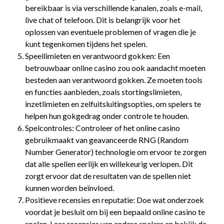
bereikbaar is via verschillende kanalen, zoals e-mail,
live chat of telefoon. Dit is belangrijk voor het
oplossen van eventuele problemen of vragen die je
kunt tegenkomen tijdens het spelen.
Speellimieten en verantwoord gokken: Een
betrouwbaar online casino zou ook aandacht moeten
besteden aan verantwoord gokken. Ze moeten tools
en functies aanbieden, zoals stortingslimieten,
inzetlimieten en zelfuitsluitingsopties, om spelers te
helpen hun gokgedrag onder controle te houden.
Spelcontroles: Controleer of het online casino
gebruikmaakt van geavanceerde RNG (Random
Number Generator) technologie om ervoor te zorgen
dat alle spellen eerlijk en willekeurig verlopen. Dit
zorgt ervoor dat de resultaten van de spellen niet
kunnen worden beïnvloed.
Positieve recensies en reputatie: Doe wat onderzoek
voordat je besluit om bij een bepaald online casino te
spelen. Lees recensies van andere spelers en bekijk de