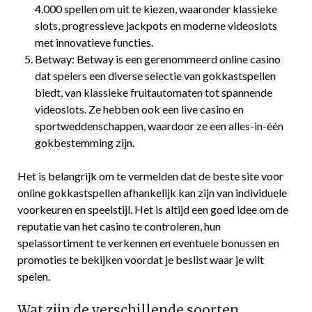
4.000 spellen om uit te kiezen, waaronder klassieke
slots, progressieve jackpots en moderne videoslots
met innovatieve functies.
Betway: Betway is een gerenommeerd online casino
dat spelers een diverse selectie van gokkastspellen
biedt, van klassieke fruitautomaten tot spannende
videoslots. Ze hebben ook een live casino en
sportweddenschappen, waardoor ze een alles-in-één
gokbestemming zijn.
Het is belangrijk om te vermelden dat de beste site voor
online gokkastspellen afhankelijk kan zijn van individuele
voorkeuren en speelstijl. Het is altijd een goed idee om de
reputatie van het casino te controleren, hun
spelassortiment te verkennen en eventuele bonussen en
promoties te bekijken voordat je beslist waar je wilt
spelen.
Wat zijn de verschillende soorten