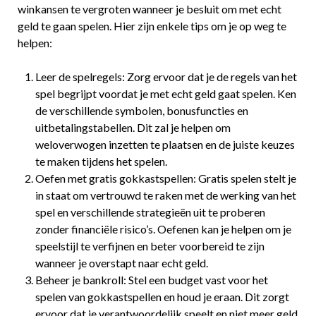
winkansen te vergroten wanneer je besluit om met echt
geld te gaan spelen. Hier zijn enkele tips om je op weg te
helpen:
Leer de spelregels: Zorg ervoor dat je de regels van het
spel begrijpt voordat je met echt geld gaat spelen. Ken
de verschillende symbolen, bonusfuncties en
uitbetalingstabellen. Dit zal je helpen om
weloverwogen inzetten te plaatsen en de juiste keuzes
te maken tijdens het spelen.
Oefen met gratis gokkastspellen: Gratis spelen stelt je
in staat om vertrouwd te raken met de werking van het
spel en verschillende strategieën uit te proberen
zonder financiële risico’s. Oefenen kan je helpen om je
speelstijl te verfijnen en beter voorbereid te zijn
wanneer je overstapt naar echt geld.
Beheer je bankroll: Stel een budget vast voor het
spelen van gokkastspellen en houd je eraan. Dit zorgt
ervoor dat je verantwoordelijk speelt en niet meer geld