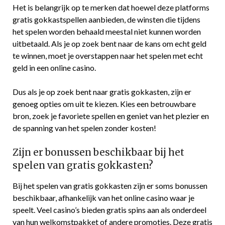
Het is belangrijk op te merken dat hoewel deze platforms
gratis gokkastspellen aanbieden, de winsten die tijdens
het spelen worden behaald meestal niet kunnen worden
uitbetaald. Als je op zoek bent naar de kans om echt geld
te winnen, moet je overstappen naar het spelen met echt
geld in een online casino.
Dus als je op zoek bent naar gratis gokkasten, zijn er
genoeg opties om uit te kiezen. Kies een betrouwbare
bron, zoek je favoriete spellen en geniet van het plezier en
de spanning van het spelen zonder kosten!
Zijn er bonussen beschikbaar bij het
spelen van gratis gokkasten?
Bij het spelen van gratis gokkasten zijn er soms bonussen
beschikbaar, afhankelijk van het online casino waar je
speelt. Veel casino’s bieden gratis spins aan als onderdeel
van hun welkomstpakket of andere promoties. Deze gratis