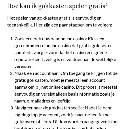
Hoe kan ik gokkasten spelen gratis?
Het spelen van gokkasten gratis is eenvoudig en
toegankelijk. Hier zijn een paar stappen om te volgen:
Zoek een betrouwbaar online casino: Kies een
gerenommeerd online casino dat gratis gokkasten
aanbiedt. Zorg ervoor dat het casino een goede
reputatie heeft, veilig is en voldoet aan de wettelijke
vereisten.
Maak een account aan: Om toegang te krijgen tot de
gratis gokkasten, moet je meestal een account
aanmaken bij het online casino. Dit proces is meestal
eenvoudig en vereist alleen basisinformatie zoals je
naam, e-mailadres en leeftijd.
Navigeer naar de gokkasten sectie: Nadat je bent
ingelogd op je account, zoek je naar de sectie met
gokkasten of slots. Dit kan worden aangegeven in het
hoofdmenu of op de startpagina van het casino.