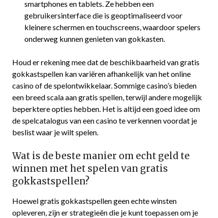
smartphones en tablets. Ze hebben een
gebruikersinterface die is geoptimaliseerd voor
kleinere schermen en touchscreens, waardoor spelers
onderweg kunnen genieten van gokkasten.
Houd er rekening mee dat de beschikbaarheid van gratis
gokkastspellen kan variëren afhankelijk van het online
casino of de spelontwikkelaar. Sommige casino’s bieden
een breed scala aan gratis spellen, terwijl andere mogelijk
beperktere opties hebben. Het is altijd een goed idee om
de spelcatalogus van een casino te verkennen voordat je
beslist waar je wilt spelen.
Wat is de beste manier om echt geld te
winnen met het spelen van gratis
gokkastspellen?
Hoewel gratis gokkastspellen geen echte winsten
opleveren, zijn er strategieën die je kunt toepassen om je