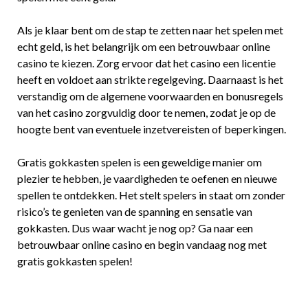
Als je klaar bent om de stap te zetten naar het spelen met
echt geld, is het belangrijk om een betrouwbaar online
casino te kiezen. Zorg ervoor dat het casino een licentie
heeft en voldoet aan strikte regelgeving. Daarnaast is het
verstandig om de algemene voorwaarden en bonusregels
van het casino zorgvuldig door te nemen, zodat je op de
hoogte bent van eventuele inzetvereisten of beperkingen.
Gratis gokkasten spelen is een geweldige manier om
plezier te hebben, je vaardigheden te oefenen en nieuwe
spellen te ontdekken. Het stelt spelers in staat om zonder
risico’s te genieten van de spanning en sensatie van
gokkasten. Dus waar wacht je nog op? Ga naar een
betrouwbaar online casino en begin vandaag nog met
gratis gokkasten spelen!