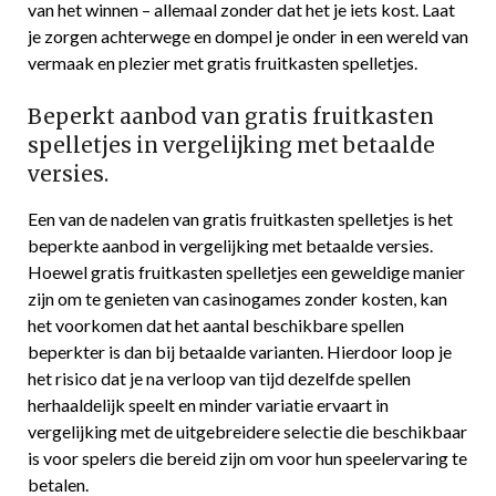
van het winnen – allemaal zonder dat het je iets kost. Laat
je zorgen achterwege en dompel je onder in een wereld van
vermaak en plezier met gratis fruitkasten spelletjes.
Beperkt aanbod van gratis fruitkasten
spelletjes in vergelijking met betaalde
versies.
Een van de nadelen van gratis fruitkasten spelletjes is het
beperkte aanbod in vergelijking met betaalde versies.
Hoewel gratis fruitkasten spelletjes een geweldige manier
zijn om te genieten van casinogames zonder kosten, kan
het voorkomen dat het aantal beschikbare spellen
beperkter is dan bij betaalde varianten. Hierdoor loop je
het risico dat je na verloop van tijd dezelfde spellen
herhaaldelijk speelt en minder variatie ervaart in
vergelijking met de uitgebreidere selectie die beschikbaar
is voor spelers die bereid zijn om voor hun speelervaring te
betalen.