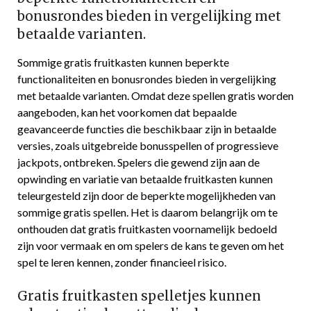
bonusrondes bieden in vergelijking met
betaalde varianten.
Sommige gratis fruitkasten kunnen beperkte
functionaliteiten en bonusrondes bieden in vergelijking
met betaalde varianten. Omdat deze spellen gratis worden
aangeboden, kan het voorkomen dat bepaalde
geavanceerde functies die beschikbaar zijn in betaalde
versies, zoals uitgebreide bonusspellen of progressieve
jackpots, ontbreken. Spelers die gewend zijn aan de
opwinding en variatie van betaalde fruitkasten kunnen
teleurgesteld zijn door de beperkte mogelijkheden van
sommige gratis spellen. Het is daarom belangrijk om te
onthouden dat gratis fruitkasten voornamelijk bedoeld
zijn voor vermaak en om spelers de kans te geven om het
spel te leren kennen, zonder financieel risico.
Gratis fruitkasten spelletjes kunnen