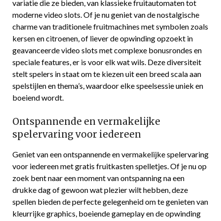
variatie die ze bieden, van klassieke fruitautomaten tot
moderne video slots. Of je nu geniet van de nostalgische
charme van traditionele fruitmachines met symbolen zoals
kersen en citroenen, of liever de opwinding opzoekt in
geavanceerde video slots met complexe bonusrondes en
speciale features, er is voor elk wat wils. Deze diversiteit
stelt spelers in staat om te kiezen uit een breed scala aan
spelstijlen en thema’s, waardoor elke speelsessie uniek en
boeiend wordt.
Ontspannende en vermakelijke
spelervaring voor iedereen
Geniet van een ontspannende en vermakelijke spelervaring
voor iedereen met gratis fruitkasten spelletjes. Of je nu op
zoek bent naar een moment van ontspanning na een
drukke dag of gewoon wat plezier wilt hebben, deze
spellen bieden de perfecte gelegenheid om te genieten van
kleurrijke graphics, boeiende gameplay en de opwinding