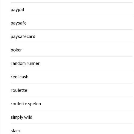
paypal
paysafe
paysafecard
poker
random runner
reel cash
roulette
roulette spelen
simply wild
slam