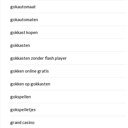
gokautomaat
gokautomaten
gokkast kopen
gokkasten
gokkasten zonder flash player
gokken online gratis
gokken op gokkasten
gokspellen
gokspelletjes
grand casino