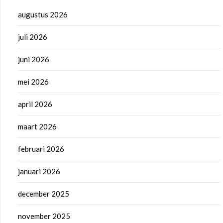
augustus 2026
juli 2026
juni 2026
mei 2026
april 2026
maart 2026
februari 2026
januari 2026
december 2025
november 2025