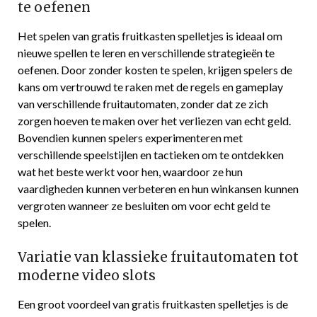
te oefenen
Het spelen van gratis fruitkasten spelletjes is ideaal om
nieuwe spellen te leren en verschillende strategieën te
oefenen. Door zonder kosten te spelen, krijgen spelers de
kans om vertrouwd te raken met de regels en gameplay
van verschillende fruitautomaten, zonder dat ze zich
zorgen hoeven te maken over het verliezen van echt geld.
Bovendien kunnen spelers experimenteren met
verschillende speelstijlen en tactieken om te ontdekken
wat het beste werkt voor hen, waardoor ze hun
vaardigheden kunnen verbeteren en hun winkansen kunnen
vergroten wanneer ze besluiten om voor echt geld te
spelen.
Variatie van klassieke fruitautomaten tot
moderne video slots
Een groot voordeel van gratis fruitkasten spelletjes is de