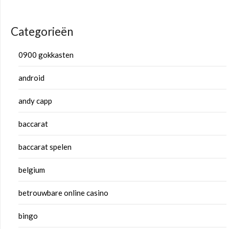
Categorieën
0900 gokkasten
android
andy capp
baccarat
baccarat spelen
belgium
betrouwbare online casino
bingo