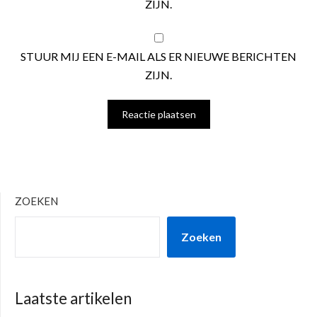
ZIJN.
STUUR MIJ EEN E-MAIL ALS ER NIEUWE BERICHTEN
ZIJN.
ZOEKEN
Zoeken
Laatste artikelen