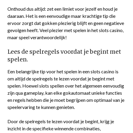
Onthoud dus altijd: zet een limiet voor jezelf en houd je
daaraan. Het is een eenvoudige maar krachtige tip die
ervoor zorgt dat gokken plezierig blijft en geen negatieve
gevolgen heeft. Veel plezier met spelen in het slots casino,
maar speel verantwoordelijk!
Lees de spelregels voordat je begint met
spelen.
Een belangrijke tip voor het spelen in een slots casino is
om altijd de spelregels te lezen voordat je begint met
spelen. Hoewel slots spellen over het algemeen eenvoudig
zijn qua gameplay, kan elke gokautomaat unieke functies
en regels hebben die je moet begrijpen om optimaal van je
speelervaring te kunnen genieten.
Door de spelregels te lezen voordat je begint, krijg je
inzicht in de specifieke winnende combinaties,