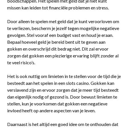
boodschappen. Het spelen met geld dat je niet kunt
missen kan leiden tot financiële problemen en stress.
Door alleen te spelen met geld dat je kunt veroorloven om
te verliezen, bescherm je jezelf tegen mogelijke negatieve
gevolgen. Stel vooraf een budget vast en houd je eraan.
Bepaal hoeveel geld je bereid bent uit te geven aan
gokken en overschrijd dit bedrag niet. Dit zal ervoor
zorgen dat gokken een plezierige ervaring blijft zonder al
te veel risico’s.
Het is ook nuttig om limieten in te stellen voor de tijd die je
besteedt aan het spelen in een slots casino. Gokken kan
verslavend zijn en ervoor zorgen dat je meer tijd besteedt
dan eigenlijk nodig of gezond is. Door bewust limieten te
stellen, kun je voorkomen dat gokken een negatieve
invloed heeft op andere aspecten van je leven.
Daarnaast is het altijd een goed idee om te onthouden dat