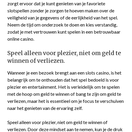
zorgt ervoor dat je kunt genieten van je favoriete
slotspellen zonder je zorgen te hoeven maken over de
veiligheid van je gegevens of de eerlijkheid van het spel.
Neem de tijd om onderzoek te doen en kies verstandig,
zodat je met vertrouwen kunt spelen in een betrouwbaar
online casino.
Speel alleen voor plezier, niet om geld te
winnen of verliezen.
Wanneer je een bezoek brengt aan een slots casino, is het
belangrijk om te onthouden dat het spel bedoeld is voor
plezier en entertainment. Het is verleidelijk om te spelen
met de hoop om geld te winnen of bang te zijn om geld te
verliezen, maar het is essentieel om je focus te verschuiven
naar het genieten van de ervaring zelf.
Speel alleen voor plezier, niet om geld te winnen of
verliezen. Door deze mindset aan te nemen, kun je de druk