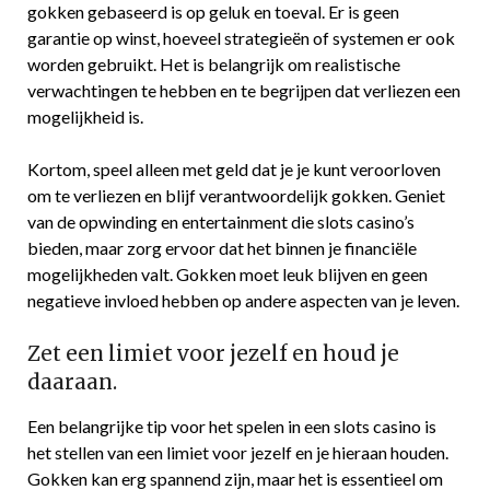
gokken gebaseerd is op geluk en toeval. Er is geen
garantie op winst, hoeveel strategieën of systemen er ook
worden gebruikt. Het is belangrijk om realistische
verwachtingen te hebben en te begrijpen dat verliezen een
mogelijkheid is.
Kortom, speel alleen met geld dat je je kunt veroorloven
om te verliezen en blijf verantwoordelijk gokken. Geniet
van de opwinding en entertainment die slots casino’s
bieden, maar zorg ervoor dat het binnen je financiële
mogelijkheden valt. Gokken moet leuk blijven en geen
negatieve invloed hebben op andere aspecten van je leven.
Zet een limiet voor jezelf en houd je
daaraan.
Een belangrijke tip voor het spelen in een slots casino is
het stellen van een limiet voor jezelf en je hieraan houden.
Gokken kan erg spannend zijn, maar het is essentieel om