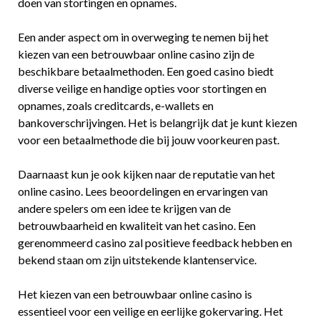
doen van stortingen en opnames.
Een ander aspect om in overweging te nemen bij het
kiezen van een betrouwbaar online casino zijn de
beschikbare betaalmethoden. Een goed casino biedt
diverse veilige en handige opties voor stortingen en
opnames, zoals creditcards, e-wallets en
bankoverschrijvingen. Het is belangrijk dat je kunt kiezen
voor een betaalmethode die bij jouw voorkeuren past.
Daarnaast kun je ook kijken naar de reputatie van het
online casino. Lees beoordelingen en ervaringen van
andere spelers om een idee te krijgen van de
betrouwbaarheid en kwaliteit van het casino. Een
gerenommeerd casino zal positieve feedback hebben en
bekend staan om zijn uitstekende klantenservice.
Het kiezen van een betrouwbaar online casino is
essentieel voor een veilige en eerlijke gokervaring. Het