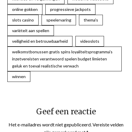
online gokken
progressieve jackpots
slots casino
speelervaring
thema's
variëteit aan spellen
veiligheid en betrouwbaarheid
videoslots
welkomstbonussen gratis spins loyaliteitsprogramma's
inzetvereisten verantwoord spelen budget limieten
geluk en toeval realistische verwach
winnen
Geef een reactie
Het e-mailadres wordt niet gepubliceerd.
Vereiste velden