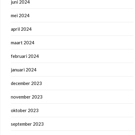
juni 2024
mei 2024
april 2024
maart 2024
februari 2024
januari 2024
december 2023
november 2023
oktober 2023
september 2023