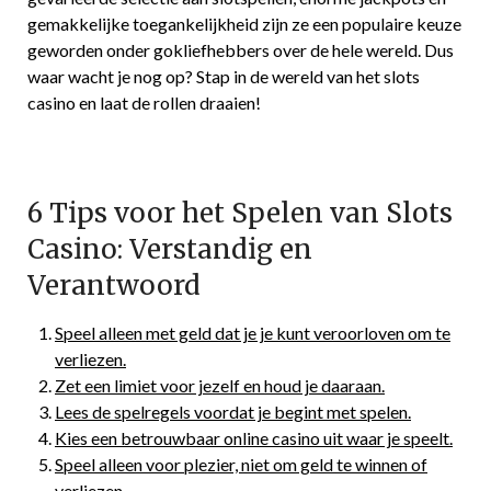
gemakkelijke toegankelijkheid zijn ze een populaire keuze
geworden onder gokliefhebbers over de hele wereld. Dus
waar wacht je nog op? Stap in de wereld van het slots
casino en laat de rollen draaien!
6 Tips voor het Spelen van Slots
Casino: Verstandig en
Verantwoord
Speel alleen met geld dat je je kunt veroorloven om te
verliezen.
Zet een limiet voor jezelf en houd je daaraan.
Lees de spelregels voordat je begint met spelen.
Kies een betrouwbaar online casino uit waar je speelt.
Speel alleen voor plezier, niet om geld te winnen of
verliezen.