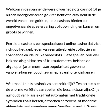
Welkom in de spannende wereld van het slots casino! Of je
nu een doorgewinterde gokker bent of nieuw bent in de
wereld van online gokken, slots casino’s bieden een
ongeëvenaarde speelervaring vol opwinding en kansen om
groots te winnen.
Een slots casino is een speciaal soort online casino dat zich
richt op het aanbieden van een uitgebreide collectie aan
spannende en kleurrijke videoslots. Deze spellen, ook wel
bekend als gokkasten of fruitautomaten, hebben de
afgelopen jaren enorm aan populariteit gewonnen
vanwege hun eenvoudige gameplay en hoge winkansen.
Wat maakt slots casino’s zo aantrekkelijk? Ten eerste is er
de enorme variëteit aan spellen die beschikbaar zijn. Of je
nu houdt van klassieke fruitautomaten met traditionele
symbolen zoals kersen, citroenen en zevens, of moderne
videoslots met complexe bonusfuncties en verbluffende