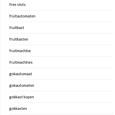
free slots
fruitautomaten
fruitkast
fruitkasten
fruitmachine
fruitmachines
gokautomaat
gokautomaten
gokkast kopen
gokkasten