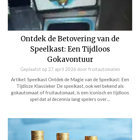
Ontdek de Betovering van de
Speelkast: Een Tijdloos
Gokavontuur
Geplaatst op
27 april 2026
door
fruitautomaten
Artikel: Speelkast Ontdek de Magie van de Speelkast: Een
Tijdloze Klassieker De speelkast, ook wel bekend als
gokautomaat of fruitautomaat, is een iconisch en tijdloos
spel dat al decennia lang spelers over…