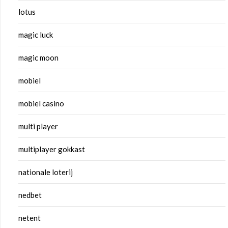
lotus
magic luck
magic moon
mobiel
mobiel casino
multi player
multiplayer gokkast
nationale loterij
nedbet
netent