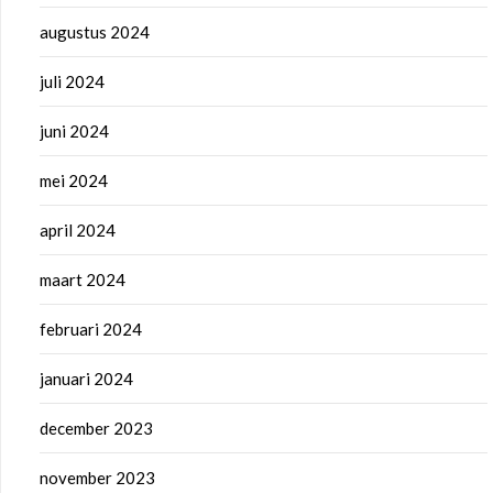
augustus 2024
juli 2024
juni 2024
mei 2024
april 2024
maart 2024
februari 2024
januari 2024
december 2023
november 2023