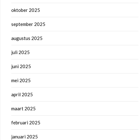
oktober 2025
september 2025
augustus 2025
juli 2025
juni 2025
mei 2025
april 2025
maart 2025
februari 2025
januari 2025