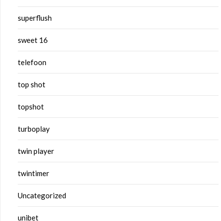
superflush
sweet 16
telefoon
top shot
topshot
turboplay
twin player
twintimer
Uncategorized
unibet