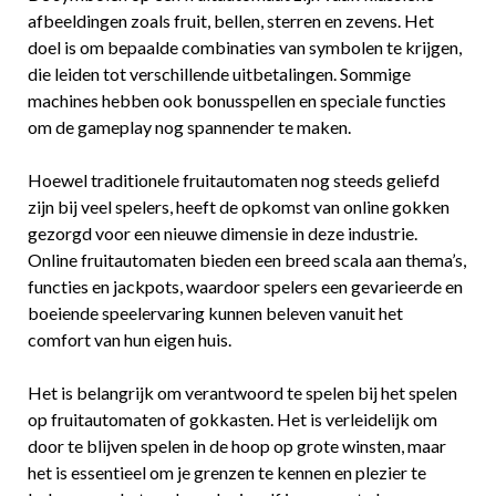
afbeeldingen zoals fruit, bellen, sterren en zevens. Het
doel is om bepaalde combinaties van symbolen te krijgen,
die leiden tot verschillende uitbetalingen. Sommige
machines hebben ook bonusspellen en speciale functies
om de gameplay nog spannender te maken.
Hoewel traditionele fruitautomaten nog steeds geliefd
zijn bij veel spelers, heeft de opkomst van online gokken
gezorgd voor een nieuwe dimensie in deze industrie.
Online fruitautomaten bieden een breed scala aan thema’s,
functies en jackpots, waardoor spelers een gevarieerde en
boeiende speelervaring kunnen beleven vanuit het
comfort van hun eigen huis.
Het is belangrijk om verantwoord te spelen bij het spelen
op fruitautomaten of gokkasten. Het is verleidelijk om
door te blijven spelen in de hoop op grote winsten, maar
het is essentieel om je grenzen te kennen en plezier te