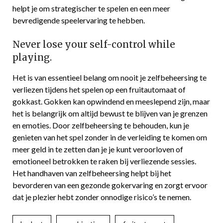
helpt je om strategischer te spelen en een meer
bevredigende speelervaring te hebben.
Never lose your self-control while
playing.
Het is van essentieel belang om nooit je zelfbeheersing te
verliezen tijdens het spelen op een fruitautomaat of
gokkast. Gokken kan opwindend en meeslepend zijn, maar
het is belangrijk om altijd bewust te blijven van je grenzen
en emoties. Door zelfbeheersing te behouden, kun je
genieten van het spel zonder in de verleiding te komen om
meer geld in te zetten dan je je kunt veroorloven of
emotioneel betrokken te raken bij verliezende sessies.
Het handhaven van zelfbeheersing helpt bij het
bevorderen van een gezonde gokervaring en zorgt ervoor
dat je plezier hebt zonder onnodige risico’s te nemen.