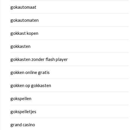
gokautomaat
gokautomaten
gokkast kopen
gokkasten
gokkasten zonder flash player
gokken online gratis
gokken op gokkasten
gokspellen
gokspelletjes
grand casino