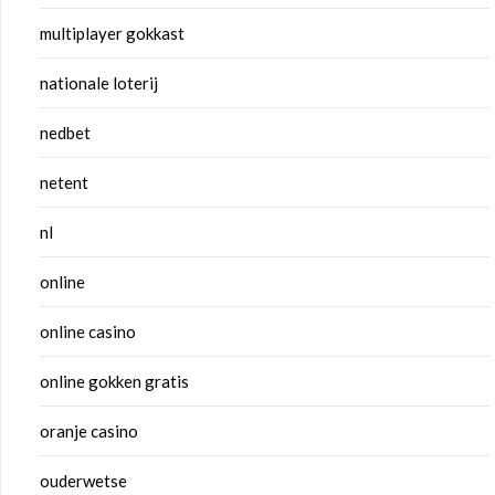
multiplayer gokkast
nationale loterij
nedbet
netent
nl
online
online casino
online gokken gratis
oranje casino
ouderwetse