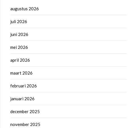
augustus 2026
juli 2026
juni 2026
mei 2026
april 2026
maart 2026
februari 2026
januari 2026
december 2025
november 2025