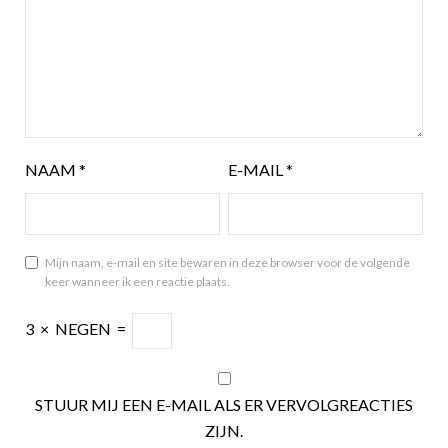
NAAM
*
E-MAIL
*
Mijn naam, e-mail en site bewaren in deze browser voor de volgende
keer wanneer ik een reactie plaats.
3
×
NEGEN
=
STUUR MIJ EEN E-MAIL ALS ER VERVOLGREACTIES
ZIJN.