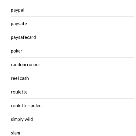
paypal
paysafe
paysafecard
poker
random runner
reel cash
roulette
roulette spelen
simply wild
slam