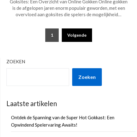
Goksites: Een Overzicht van Online Gokken Online gokken
is de afgelopen jaren enorm populair geworden, met een
overvloed aan goksites die spelers de mogelijkheid…
1
Volgende
ZOEKEN
Zoeken
Laatste artikelen
Ontdek de Spanning van de Super Hot Gokkast: Een
Opwindend Spelervaring Awaits!