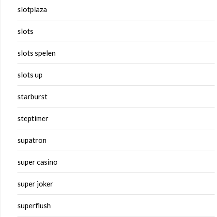
slotplaza
slots
slots spelen
slots up
starburst
steptimer
supatron
super casino
super joker
superflush