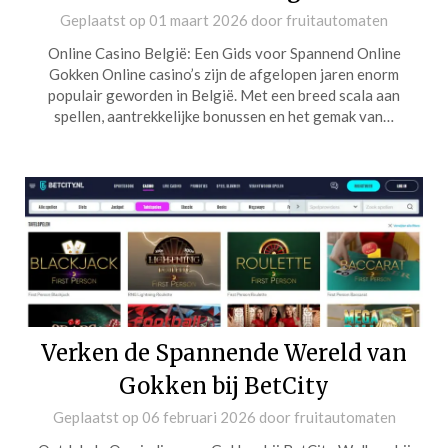
Geplaatst op
01 maart 2026
door
fruitautomaten
Online Casino België: Een Gids voor Spannend Online
Gokken Online casino’s zijn de afgelopen jaren enorm
populair geworden in België. Met een breed scala aan
spellen, aantrekkelijke bonussen en het gemak van…
Verken de Spannende Wereld van
Gokken bij BetCity
Geplaatst op
06 februari 2026
door
fruitautomaten