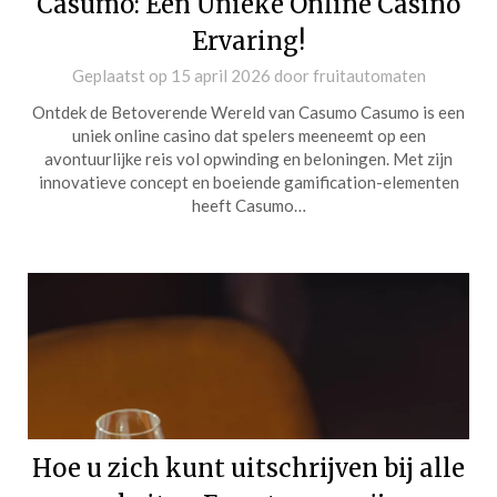
Casumo: Een Unieke Online Casino
Ervaring!
Geplaatst op
15 april 2026
door
fruitautomaten
Ontdek de Betoverende Wereld van Casumo Casumo is een
uniek online casino dat spelers meeneemt op een
avontuurlijke reis vol opwinding en beloningen. Met zijn
innovatieve concept en boeiende gamification-elementen
heeft Casumo…
Hoe u zich kunt uitschrijven bij alle