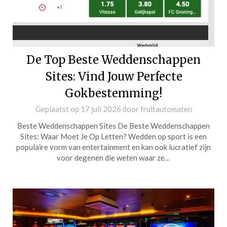
De Top Beste Weddenschappen
Sites: Vind Jouw Perfecte
Gokbestemming!
Geplaatst op
17 juli 2026
door
fruitautomaten
Beste Weddenschappen Sites De Beste Weddenschappen
Sites: Waar Moet Je Op Letten? Wedden op sport is een
populaire vorm van entertainment en kan ook lucratief zijn
voor degenen die weten waar ze…