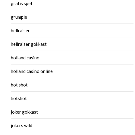
gratis spel
grumpie
hellraiser
hellraiser gokkast
holland casino
holland casino online
hot shot
hotshot
joker gokkast
jokers wild