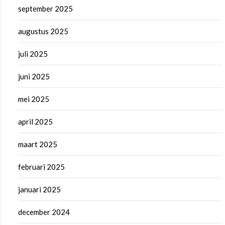
september 2025
augustus 2025
juli 2025
juni 2025
mei 2025
april 2025
maart 2025
februari 2025
januari 2025
december 2024