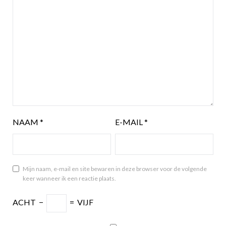
NAAM
*
E-MAIL
*
Mijn naam, e-mail en site bewaren in deze browser voor de volgende
keer wanneer ik een reactie plaats.
ACHT
−
=
VIJF