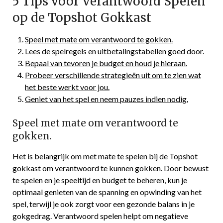
5 Tips voor Verantwoord Spelen
op de Topshot Gokkast
Speel met mate om verantwoord te gokken.
Lees de spelregels en uitbetalingstabellen goed door.
Bepaal van tevoren je budget en houd je hieraan.
Probeer verschillende strategieën uit om te zien wat
het beste werkt voor jou.
Geniet van het spel en neem pauzes indien nodig.
Speel met mate om verantwoord te
gokken.
Het is belangrijk om met mate te spelen bij de Topshot
gokkast om verantwoord te kunnen gokken. Door bewust
te spelen en je speeltijd en budget te beheren, kun je
optimaal genieten van de spanning en opwinding van het
spel, terwijl je ook zorgt voor een gezonde balans in je
gokgedrag. Verantwoord spelen helpt om negatieve