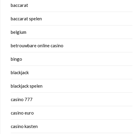
baccarat
baccarat spelen
belgium
betrouwbare online casino
bingo
blackjack
blackjack spelen
casino 777
casino euro
casino kasten