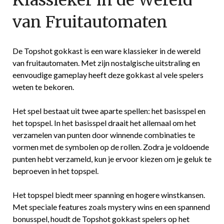
van Fruitautomaten
De Topshot gokkast is een ware klassieker in de wereld
van fruitautomaten. Met zijn nostalgische uitstraling en
eenvoudige gameplay heeft deze gokkast al vele spelers
weten te bekoren.
Het spel bestaat uit twee aparte spellen: het basisspel en
het topspel. In het basisspel draait het allemaal om het
verzamelen van punten door winnende combinaties te
vormen met de symbolen op de rollen. Zodra je voldoende
punten hebt verzameld, kun je ervoor kiezen om je geluk te
beproeven in het topspel.
Het topspel biedt meer spanning en hogere winstkansen.
Met speciale features zoals mystery wins en een spannend
bonusspel, houdt de Topshot gokkast spelers op het