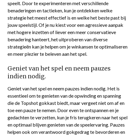
speelt. Door te experimenteren met verschillende
benaderingen en tactieken, kun je ontdekken welke
strategie het meest effectief is en welke het beste past bij
jouw speelstijl. Of je nu kiest voor een agressieve aanpak
met hogere inzetten of liever een meer conservatieve
benadering hanteert, het uitproberen van diverse
strategieën kan je helpen om je winkansen te optimaliseren
en meer plezier te beleven aan het spel.
Geniet van het spel en neem pauzes
indien nodig.
Geniet van het spel en neem pauzes indien nodig. Het is
essentieel om te genieten van de opwinding en spanning
die de Topshot gokkast biedt, maar vergeet niet om af en
toe een pauze te nemen. Door even te ontspannen en je
gedachten te verzetten, kun je fris terugkeren naar het spel
en optimaal blijven genieten van de speelervaring. Pauzes
helpen ook om verantwoord gokgedrag te bevorderen en