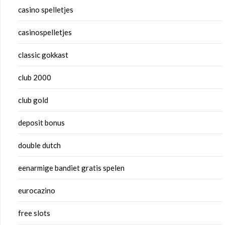
casino spelletjes
casinospelletjes
classic gokkast
club 2000
club gold
deposit bonus
double dutch
eenarmige bandiet gratis spelen
eurocazino
free slots