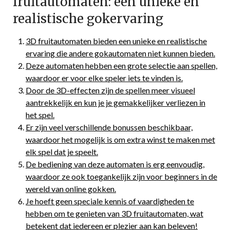
fruitautomaten: een unieke en
realistische gokervaring
3D fruitautomaten bieden een unieke en realistische
ervaring die andere gokautomaten niet kunnen bieden.
Deze automaten hebben een grote selectie aan spellen,
waardoor er voor elke speler iets te vinden is.
Door de 3D-effecten zijn de spellen meer visueel
aantrekkelijk en kun je je gemakkelijker verliezen in
het spel.
Er zijn veel verschillende bonussen beschikbaar,
waardoor het mogelijk is om extra winst te maken met
elk spel dat je speelt.
De bediening van deze automaten is erg eenvoudig,
waardoor ze ook toegankelijk zijn voor beginners in de
wereld van online gokken.
Je hoeft geen speciale kennis of vaardigheden te
hebben om te genieten van 3D fruitautomaten, wat
betekent dat iedereen er plezier aan kan beleven!