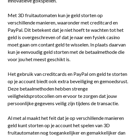
innovatieve gokspellen.
Met 3D fruitautomaten kun je geld storten op
verschillende manieren, waaronder met creditcard en
PayPal. Dit betekent dat je niet hoeft te wachten tot het
geld is overgeschreven of dat je naar een fysiek casino
moet gaan om contant geld te wisselen. In plaats daarvan
kun je eenvoudig geld storten met de betaalmethode die
voor jou het meest geschikt is.
Het gebruik van creditcards en PayPal om geld te storten
op je account biedt ook extra beveiliging en gemoedsrust.
Deze betaalmethoden hebben strenge
veiligheidsprotocollen om ervoor te zorgen dat jouw
persoonlijke gegevens veilig zijn tijdens de transactie.
Al met al maakt het feit dat je op verschillende manieren
geld kunt storten op je account het spelen van 3D
fruitautomaten nog toegankelijker en gemakkelijker dan