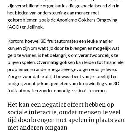
zijn verschillende organisaties die gespecialiseerd zijn in
het bieden van ondersteuning aan mensen met
gokproblemen, zoals de Anonieme Gokkers Omgeving
(AGO) en Jellinek.
Kortom, hoewel 3D fruitautomaten een leuke manier
kunnen zijn om wat tijd door te brengen en mogelijk wat
geld te winnen, is het belangrijk om verantwoordelijk te
blijven spelen. Overmatig gokken kan leiden tot financiële
problemen en andere negatieve gevolgen voor je leven.
Zorg ervoor dat je altijd bewust bent van je speeltijd en
budget, zodat je kunt genieten van de opwinding van 3D
fruitautomaten zonder onnodige risico’s te nemen.
Het kan een negatief effect hebben op
sociale interactie, omdat mensen te veel
tijd doorbrengen met spelen in plaats van
met anderen omgaan.