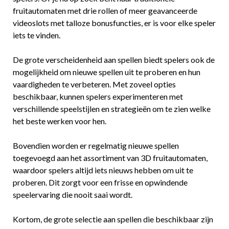
fruitautomaten met drie rollen of meer geavanceerde
videoslots met talloze bonusfuncties, er is voor elke speler
iets te vinden.
De grote verscheidenheid aan spellen biedt spelers ook de
mogelijkheid om nieuwe spellen uit te proberen en hun
vaardigheden te verbeteren. Met zoveel opties
beschikbaar, kunnen spelers experimenteren met
verschillende speelstijlen en strategieën om te zien welke
het beste werken voor hen.
Bovendien worden er regelmatig nieuwe spellen
toegevoegd aan het assortiment van 3D fruitautomaten,
waardoor spelers altijd iets nieuws hebben om uit te
proberen. Dit zorgt voor een frisse en opwindende
speelervaring die nooit saai wordt.
Kortom, de grote selectie aan spellen die beschikbaar zijn