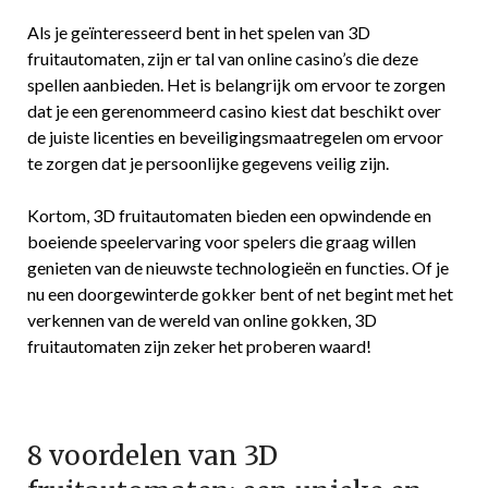
Als je geïnteresseerd bent in het spelen van 3D
fruitautomaten, zijn er tal van online casino’s die deze
spellen aanbieden. Het is belangrijk om ervoor te zorgen
dat je een gerenommeerd casino kiest dat beschikt over
de juiste licenties en beveiligingsmaatregelen om ervoor
te zorgen dat je persoonlijke gegevens veilig zijn.
Kortom, 3D fruitautomaten bieden een opwindende en
boeiende speelervaring voor spelers die graag willen
genieten van de nieuwste technologieën en functies. Of je
nu een doorgewinterde gokker bent of net begint met het
verkennen van de wereld van online gokken, 3D
fruitautomaten zijn zeker het proberen waard!
8 voordelen van 3D