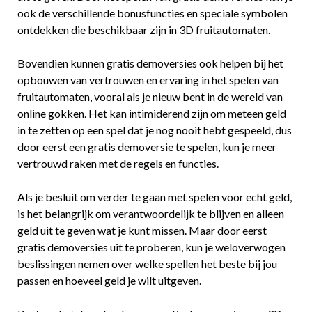
ook de verschillende bonusfuncties en speciale symbolen
ontdekken die beschikbaar zijn in 3D fruitautomaten.
Bovendien kunnen gratis demoversies ook helpen bij het
opbouwen van vertrouwen en ervaring in het spelen van
fruitautomaten, vooral als je nieuw bent in de wereld van
online gokken. Het kan intimiderend zijn om meteen geld
in te zetten op een spel dat je nog nooit hebt gespeeld, dus
door eerst een gratis demoversie te spelen, kun je meer
vertrouwd raken met de regels en functies.
Als je besluit om verder te gaan met spelen voor echt geld,
is het belangrijk om verantwoordelijk te blijven en alleen
geld uit te geven wat je kunt missen. Maar door eerst
gratis demoversies uit te proberen, kun je weloverwogen
beslissingen nemen over welke spellen het beste bij jou
passen en hoeveel geld je wilt uitgeven.