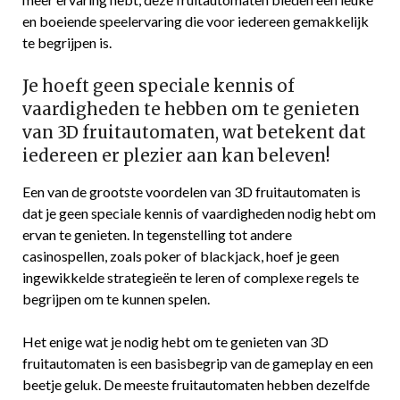
en boeiende speelervaring die voor iedereen gemakkelijk
te begrijpen is.
Je hoeft geen speciale kennis of
vaardigheden te hebben om te genieten
van 3D fruitautomaten, wat betekent dat
iedereen er plezier aan kan beleven!
Een van de grootste voordelen van 3D fruitautomaten is
dat je geen speciale kennis of vaardigheden nodig hebt om
ervan te genieten. In tegenstelling tot andere
casinospellen, zoals poker of blackjack, hoef je geen
ingewikkelde strategieën te leren of complexe regels te
begrijpen om te kunnen spelen.
Het enige wat je nodig hebt om te genieten van 3D
fruitautomaten is een basisbegrip van de gameplay en een
beetje geluk. De meeste fruitautomaten hebben dezelfde