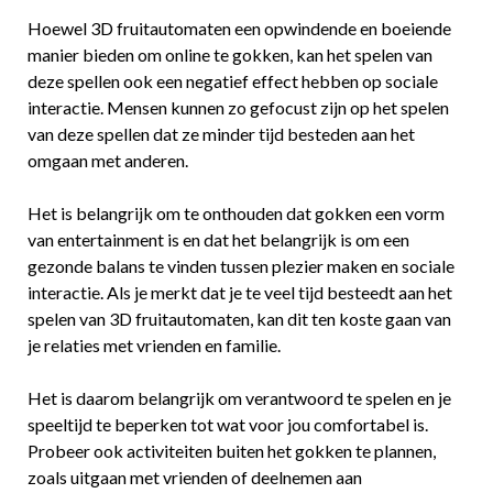
Hoewel 3D fruitautomaten een opwindende en boeiende
manier bieden om online te gokken, kan het spelen van
deze spellen ook een negatief effect hebben op sociale
interactie. Mensen kunnen zo gefocust zijn op het spelen
van deze spellen dat ze minder tijd besteden aan het
omgaan met anderen.
Het is belangrijk om te onthouden dat gokken een vorm
van entertainment is en dat het belangrijk is om een
gezonde balans te vinden tussen plezier maken en sociale
interactie. Als je merkt dat je te veel tijd besteedt aan het
spelen van 3D fruitautomaten, kan dit ten koste gaan van
je relaties met vrienden en familie.
Het is daarom belangrijk om verantwoord te spelen en je
speeltijd te beperken tot wat voor jou comfortabel is.
Probeer ook activiteiten buiten het gokken te plannen,
zoals uitgaan met vrienden of deelnemen aan