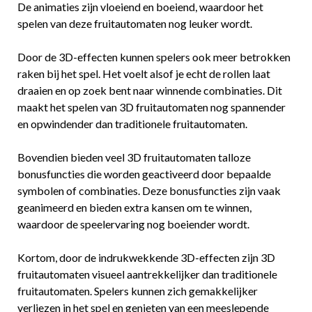
De animaties zijn vloeiend en boeiend, waardoor het
spelen van deze fruitautomaten nog leuker wordt.
Door de 3D-effecten kunnen spelers ook meer betrokken
raken bij het spel. Het voelt alsof je echt de rollen laat
draaien en op zoek bent naar winnende combinaties. Dit
maakt het spelen van 3D fruitautomaten nog spannender
en opwindender dan traditionele fruitautomaten.
Bovendien bieden veel 3D fruitautomaten talloze
bonusfuncties die worden geactiveerd door bepaalde
symbolen of combinaties. Deze bonusfuncties zijn vaak
geanimeerd en bieden extra kansen om te winnen,
waardoor de speelervaring nog boeiender wordt.
Kortom, door de indrukwekkende 3D-effecten zijn 3D
fruitautomaten visueel aantrekkelijker dan traditionele
fruitautomaten. Spelers kunnen zich gemakkelijker
verliezen in het spel en genieten van een meeslepende