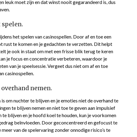
n leuk moet zijn en dat winst nooit gegarandeerd is, dus
aven.
 spelen.
jdens het spelen van casinospellen. Door af en toe een
ot rust te komen en je gedachten te verzetten. Dit helpt
lt je ook in staat om met een frisse blik terug te keren
an je focus en concentratie verbeteren, waardoor je
en van je speelsessie. Vergeet dus niet om af en toe
n casinospellen.
de overhand nemen.
n is om nuchter te blijven en je emoties niet de overhand te
ingen te blijven nemen en niet toe te geven aan impulsief
te blijven en je hoofd koel te houden, kun je voorkomen
elgedrag beïnvloeden. Door geconcentreerd en gefocust te
je meer van de spelervaring zonder onnodige risico’s te