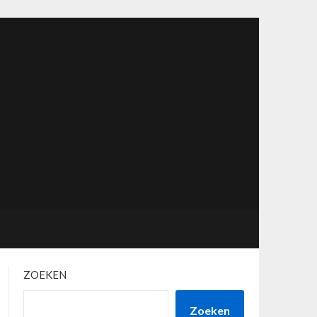
ZOEKEN
Zoeken