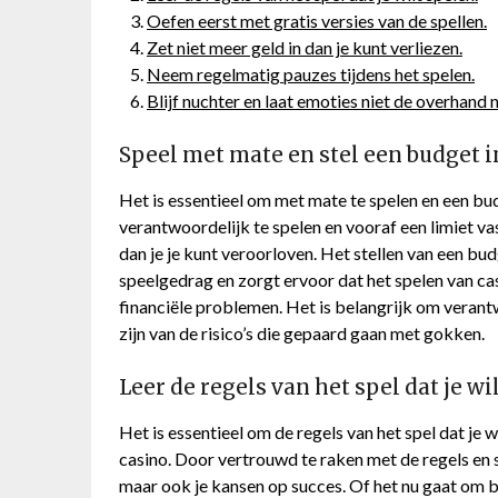
Oefen eerst met gratis versies van de spellen.
Zet niet meer geld in dan je kunt verliezen.
Neem regelmatig pauzes tijdens het spelen.
Blijf nuchter en laat emoties niet de overhand
Speel met mate en stel een budget i
Het is essentieel om met mate te spelen en een budg
verantwoordelijk te spelen en vooraf een limiet vas
dan je je kunt veroorloven. Het stellen van een bu
speelgedrag en zorgt ervoor dat het spelen van casi
financiële problemen. Het is belangrijk om veran
zijn van de risico’s die gepaard gaan met gokken.
Leer de regels van het spel dat je wi
Het is essentieel om de regels van het spel dat je wi
casino. Door vertrouwd te raken met de regels en s
maar ook je kansen op succes. Of het nu gaat om b