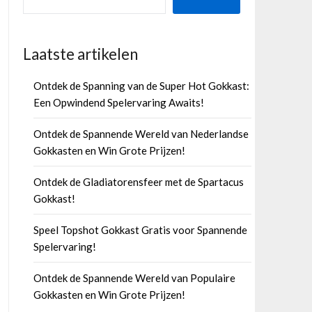
Laatste artikelen
Ontdek de Spanning van de Super Hot Gokkast:
Een Opwindend Spelervaring Awaits!
Ontdek de Spannende Wereld van Nederlandse
Gokkasten en Win Grote Prijzen!
Ontdek de Gladiatorensfeer met de Spartacus
Gokkast!
Speel Topshot Gokkast Gratis voor Spannende
Spelervaring!
Ontdek de Spannende Wereld van Populaire
Gokkasten en Win Grote Prijzen!