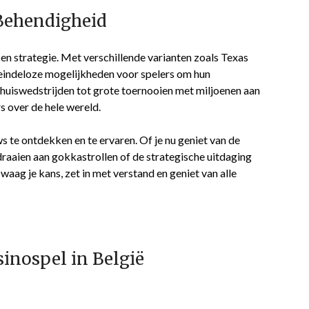
 Behendigheid
 en strategie. Met verschillende varianten zoals Texas
eindeloze mogelijkheden voor spelers om hun
thuiswedstrijden tot grote toernooien met miljoenen aan
s over de hele wereld.
uws te ontdekken en te ervaren. Of je nu geniet van de
 draaien aan gokkastrollen of de strategische uitdaging
s waag je kans, zet in met verstand en geniet van alle
inospel in België