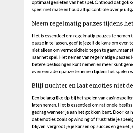
optimaal genieten van het spel. Onthoud dat gokke
speel met mate en houd altijd controle over je uitg
Neem regelmatig pauzes tijdens het
Het is essentieel om regelmatig pauzes te nemen ti
pauze in te lassen, geef je jezelf de kans om even t
niet alleen om vermoeidheid tegen te gaan, maar ste
naar het spel. Het nemen van regelmatige pauzes k
betere beslissingen kunt nemen en meer kunt geniet
even een adempauze te nemen tijdens het spelen va
Blijf nuchter en laat emoties niet 
Een belangrijke tip bij het spelen van casinospelle
laten nemen. Het is essentieel om rationele besliss
gedrag wanneer je aan het gokken bent. Door kalm 
dat emoties zoals opwinding of frustratie je spe
blijven, vergroot je je kansen op succes en geniet 