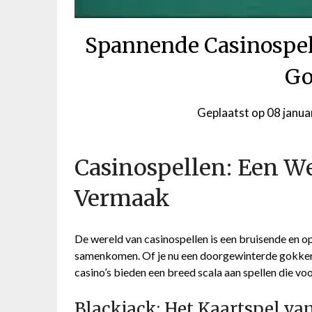
Spannende Casinospel
Go
Geplaatst op
08 janua
Casinospellen: Een W
Vermaak
De wereld van casinospellen is een bruisende en 
samenkomen. Of je nu een doorgewinterde gokker
casino’s bieden een breed scala aan spellen die vo
Blackjack: Het Kaartspel va