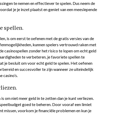
lissingen te nemen en effectiever te spelen. Dus neem de
 voordat je je inzet plaatst en geniet van een meeslepende
e spellen.
en, is om eerst te oefenen met de gratis versies van de
efenmogelijkheden, kunnen spelers vertrouwd raken met
de casinospellen zonder het risico te lopen om echt geld
aardigheden te verbeteren, je favoriete spellen te
 je besluit om voor echt geld te spelen. Het oefenen
rbereid en succesvoller te zijn wanneer ze uiteindelijk
e casino’s.
rliezen.
 is om niet meer geld in te zetten dan je kunt verliezen.
 speelbudget goed te beheren. Door vooraf een limiet
kunt missen, voorkom je financiële problemen en kun je