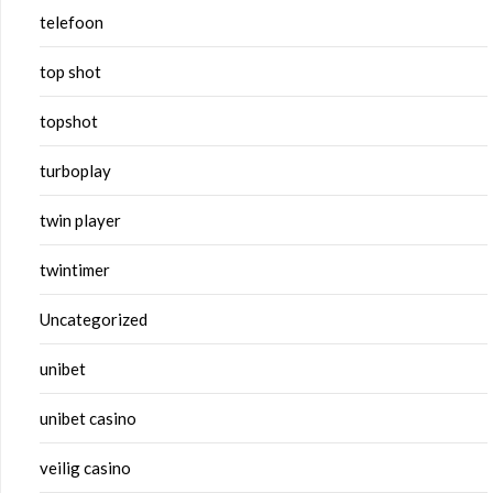
telefoon
top shot
topshot
turboplay
twin player
twintimer
Uncategorized
unibet
unibet casino
veilig casino