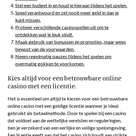
Stel een budget in en houd je hieraan tijdens het spelen.
Speel verantwoord en zet nooit meer geld in dan je
kunt missen.
Probeer verschillende casinospellen uit om te
ontdekken wat je leuk vindt.
Maak gebruik van bonussen en promoties, maar wees
bewust van de voorwaarden.
Neem regelmatig pauzes tijdens het spelen om
overmatig gokken te voorkomen.
Kies altijd voor een betrouwbare online
casino met een licentie.
Het is essentieel om altijd te kiezen voor een betrouwbare
online casino met een geldige licentie wanneer je Ideal
gebruikt als betaalmethode. Door te spelen bij een casino
dat voldoet aan de wettelijke vereisten en reguleringen,
ben je verzekerd van een eerlijke en veilige spelomgeving.
Een licentie geeft aan dat het casino zich houdt aan strikte