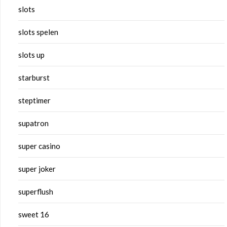
slots
slots spelen
slots up
starburst
steptimer
supatron
super casino
super joker
superflush
sweet 16