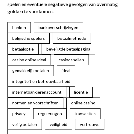
spelen en eventuele negatieve gevolgen van overmatig
gokken te voorkomen.
banken
bankoverschrijvingen
belgische spelers
betaalmethode
betaaloptie
beveiligde betaalpagina
casino online ideal
casinospellen
gemakkelijk betalen
ideal
integriteit en betrouwbaarheid
internetbankierenaccount
licentie
normen en voorschriften
online casino
privacy
reguleringen
transacties
veilig betalen
veiligheid
vertrouwd