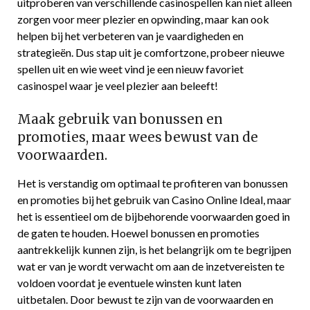
uitproberen van verschillende casinospellen kan niet alleen
zorgen voor meer plezier en opwinding, maar kan ook
helpen bij het verbeteren van je vaardigheden en
strategieën. Dus stap uit je comfortzone, probeer nieuwe
spellen uit en wie weet vind je een nieuw favoriet
casinospel waar je veel plezier aan beleeft!
Maak gebruik van bonussen en
promoties, maar wees bewust van de
voorwaarden.
Het is verstandig om optimaal te profiteren van bonussen
en promoties bij het gebruik van Casino Online Ideal, maar
het is essentieel om de bijbehorende voorwaarden goed in
de gaten te houden. Hoewel bonussen en promoties
aantrekkelijk kunnen zijn, is het belangrijk om te begrijpen
wat er van je wordt verwacht om aan de inzetvereisten te
voldoen voordat je eventuele winsten kunt laten
uitbetalen. Door bewust te zijn van de voorwaarden en