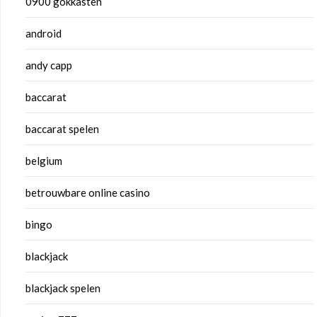
0900 gokkasten
android
andy capp
baccarat
baccarat spelen
belgium
betrouwbare online casino
bingo
blackjack
blackjack spelen