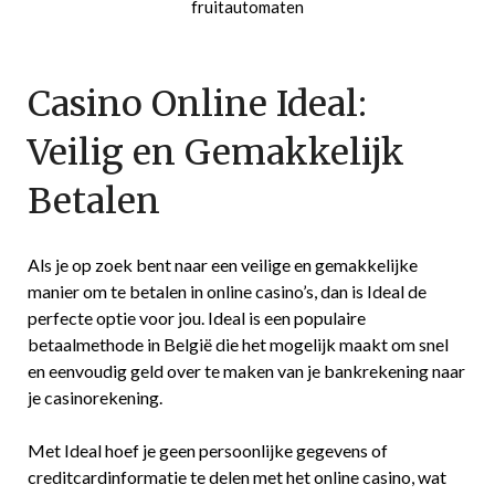
fruitautomaten
Casino Online Ideal:
Veilig en Gemakkelijk
Betalen
Als je op zoek bent naar een veilige en gemakkelijke
manier om te betalen in online casino’s, dan is Ideal de
perfecte optie voor jou. Ideal is een populaire
betaalmethode in België die het mogelijk maakt om snel
en eenvoudig geld over te maken van je bankrekening naar
je casinorekening.
Met Ideal hoef je geen persoonlijke gegevens of
creditcardinformatie te delen met het online casino, wat