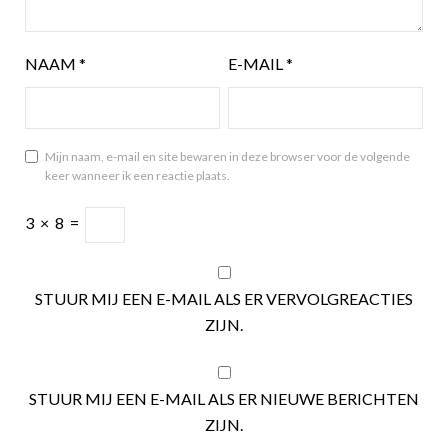
NAAM
*
E-MAIL
*
Mijn naam, e-mail en site bewaren in deze browser voor de volgende
keer wanneer ik een reactie plaats.
3
×
8
=
STUUR MIJ EEN E-MAIL ALS ER VERVOLGREACTIES
ZIJN.
STUUR MIJ EEN E-MAIL ALS ER NIEUWE BERICHTEN
ZIJN.