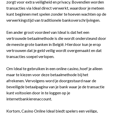
zorgt voor extra veiligheid en privacy. Bovendien worden
transacties via Ideal direct verwerkt, waardoor je meteen
kunt beginnen met spelen zonder te hoeven wachten op de
verwerkingstijd van traditionele bankoverschrijvingen.
Een ander groot voordeel van Ideal is dat het een
vertrouwde betaalmethode is die wordt ondersteund door
de meeste grote banken in België. Hierdoor kun je erop
vertrouwen dat je geld veilig wordt overgemaakt en dat
transacties soepel verlopen.
Om Ideal te gebruiken in een online casino, hoef je alleen
maar te kiezen voor deze betaalmethode bij het
afrekenen. Vervolgens word je doorgestuurd naar de
beveiligde betaalpagina van je bank waar je de transactie
kunt voltooien door in te loggen op je
internetbankierenaccount.
Kortom, Casino Online Ideal biedt spelers een veilige,