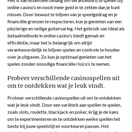
Het is van essentieel belang om verantwoord te spelen bij
online casino’s en nooit meer geld in te zetten dan je kunt
missen. Door bewust te blijven van je speelgedrag en je
financiële grenzen te respecteren, kun je genieten van een
plezierige en veilige gokervaring. Het gebruik van Ideal als
betaalmethode in online casino’s biedt gemak en
efficiëntie, maar het is belangrijk om altijd
verantwoordelijk te blijven spelen en controle te houden
over je uitgaven. Zo kun je optimaal genieten van het
spelen zonder onnodige financiële risico’s te nemen.
Probeer verschillende casinospellen uit
om te ontdekken wat je leuk vindt.
Probeer verschillende casinospellen uit om te ontdekken
wat je leuk vindt. Door een variëteit aan spellen te spelen,
zoals slots, roulette, blackjack en poker, krijg je de kans
om te experimenteren en te ontdekken welke spellen het
beste bij jouw speelstijl en voorkeuren passen. Het