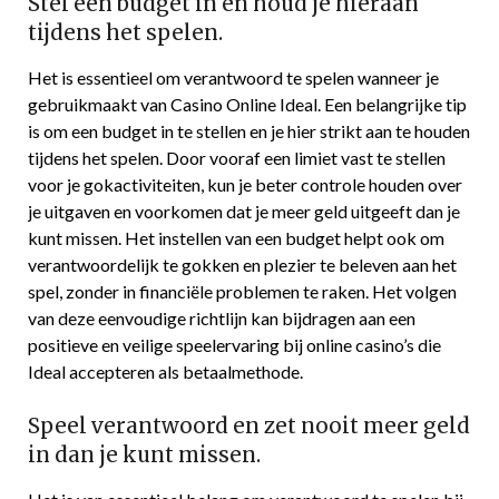
Stel een budget in en houd je hieraan
tijdens het spelen.
Het is essentieel om verantwoord te spelen wanneer je
gebruikmaakt van Casino Online Ideal. Een belangrijke tip
is om een budget in te stellen en je hier strikt aan te houden
tijdens het spelen. Door vooraf een limiet vast te stellen
voor je gokactiviteiten, kun je beter controle houden over
je uitgaven en voorkomen dat je meer geld uitgeeft dan je
kunt missen. Het instellen van een budget helpt ook om
verantwoordelijk te gokken en plezier te beleven aan het
spel, zonder in financiële problemen te raken. Het volgen
van deze eenvoudige richtlijn kan bijdragen aan een
positieve en veilige speelervaring bij online casino’s die
Ideal accepteren als betaalmethode.
Speel verantwoord en zet nooit meer geld
in dan je kunt missen.