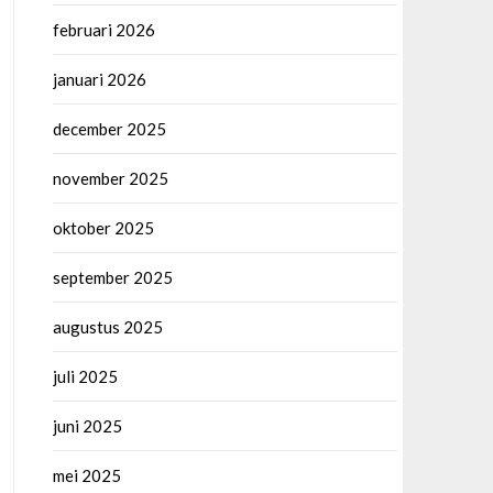
februari 2026
januari 2026
december 2025
november 2025
oktober 2025
september 2025
augustus 2025
juli 2025
juni 2025
mei 2025