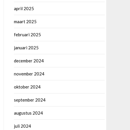
april 2025
maart 2025
februari 2025
januari 2025
december 2024
november 2024
oktober 2024
september 2024
augustus 2024
juli 2024