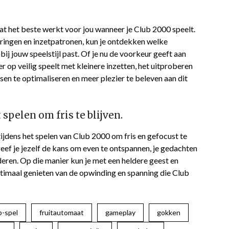
wat het beste werkt voor jou wanneer je Club 2000 speelt.
ringen en inzetpatronen, kun je ontdekken welke
bij jouw speelstijl past. Of je nu de voorkeur geeft aan
r op veilig speelt met kleinere inzetten, het uitproberen
sen te optimaliseren en meer plezier te beleven aan dit
spelen om fris te blijven.
ijdens het spelen van Club 2000 om fris en gefocust te
geef je jezelf de kans om even te ontspannen, je gedachten
eren. Op die manier kun je met een heldere geest en
ptimaal genieten van de opwinding en spanning die Club
b-spel
fruitautomaat
gameplay
gokken