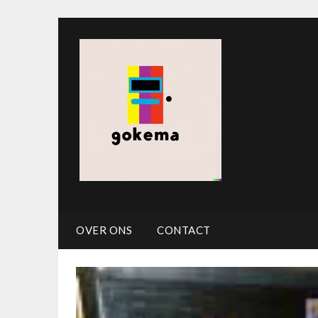
OVER ONS
CONTACT