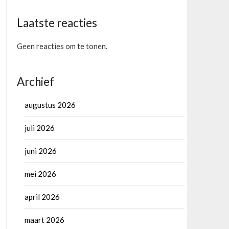
Laatste reacties
Geen reacties om te tonen.
Archief
augustus 2026
juli 2026
juni 2026
mei 2026
april 2026
maart 2026