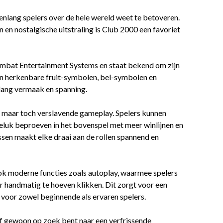
renlang spelers over de hele wereld weet te betoveren.
en nostalgische uitstraling is Club 2000 een favoriet
imbat Entertainment Systems en staat bekend om zijn
jn herkenbare fruit-symbolen, bel-symbolen en
lang vermaak en spanning.
e maar toch verslavende gameplay. Spelers kunnen
geluk beproeven in het bovenspel met meer winlijnen en
ssen maakt elke draai aan de rollen spannend en
ook moderne functies zoals autoplay, waarmee spelers
r handmatig te hoeven klikken. Dit zorgt voor een
 voor zowel beginnende als ervaren spelers.
of gewoon op zoek bent naar een verfrissende