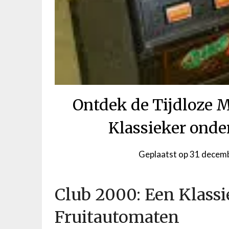
Ontdek de Tijdloze 
Klassieker onde
Geplaatst op
31 decem
Club 2000: Een Klassi
Fruitautomaten