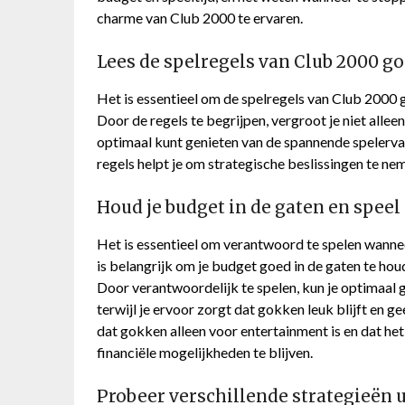
charme van Club 2000 te ervaren.
Lees de spelregels van Club 2000 go
Het is essentieel om de spelregels van Club 2000 
Door de regels te begrijpen, vergroot je niet alleen
optimaal kunt genieten van de spannende spelerva
regels helpt je om strategische beslissingen te nem
Houd je budget in de gaten en speel
Het is essentieel om verantwoord te spelen wanne
is belangrijk om je budget goed in de gaten te houd
Door verantwoordelijk te spelen, kun je optimaal 
terwijl je ervoor zorgt dat gokken leuk blijft en g
dat gokken alleen voor entertainment is en dat he
financiële mogelijkheden te blijven.
Probeer verschillende strategieën u