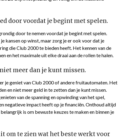
ed door voordat je begint met spelen.
grondig door te nemen voordat je begint met spelen.
 je kansen op winst, maar zorg je er ook voor dat je
ring die Club 2000 te bieden heeft. Het kennen van de
en en het maximale uit elke draai aan de rollen te halen.
 niet meer dan je kunt missen.
er je geniet van Club 2000 of andere fruitautomaten. Het
en en niet meer geld in te zetten dan je kunt missen.
genieten van de spanning en opwinding van het spel,
een negatieve impact heeft op je financiën. Onthoud altijd
t belangrijk is om bewuste keuzes te maken en binnen je
it om te zien wat het beste werkt voor