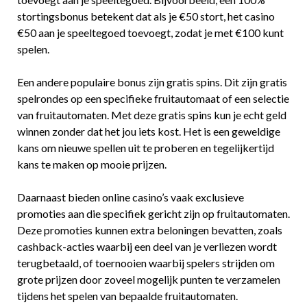
stortingsbonus betekent dat als je €50 stort, het casino
€50 aan je speeltegoed toevoegt, zodat je met €100 kunt
spelen.
Een andere populaire bonus zijn gratis spins. Dit zijn gratis
spelrondes op een specifieke fruitautomaat of een selectie
van fruitautomaten. Met deze gratis spins kun je echt geld
winnen zonder dat het jou iets kost. Het is een geweldige
kans om nieuwe spellen uit te proberen en tegelijkertijd
kans te maken op mooie prijzen.
Daarnaast bieden online casino’s vaak exclusieve
promoties aan die specifiek gericht zijn op fruitautomaten.
Deze promoties kunnen extra beloningen bevatten, zoals
cashback-acties waarbij een deel van je verliezen wordt
terugbetaald, of toernooien waarbij spelers strijden om
grote prijzen door zoveel mogelijk punten te verzamelen
tijdens het spelen van bepaalde fruitautomaten.