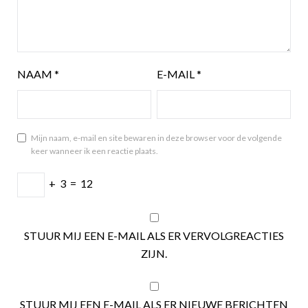
NAAM
*
E-MAIL
*
Mijn naam, e-mail en site bewaren in deze browser voor de volgende
keer wanneer ik een reactie plaats.
+
3
=
12
STUUR MIJ EEN E-MAIL ALS ER VERVOLGREACTIES
ZIJN.
STUUR MIJ EEN E-MAIL ALS ER NIEUWE BERICHTEN