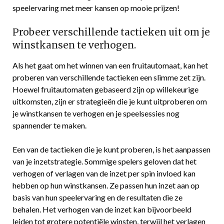
speelervaring met meer kansen op mooie prijzen!
Probeer verschillende tactieken uit om je
winstkansen te verhogen.
Als het gaat om het winnen van een fruitautomaat, kan het
proberen van verschillende tactieken een slimme zet zijn.
Hoewel fruitautomaten gebaseerd zijn op willekeurige
uitkomsten, zijn er strategieën die je kunt uitproberen om
je winstkansen te verhogen en je speelsessies nog
spannender te maken.
Een van de tactieken die je kunt proberen, is het aanpassen
van je inzetstrategie. Sommige spelers geloven dat het
verhogen of verlagen van de inzet per spin invloed kan
hebben op hun winstkansen. Ze passen hun inzet aan op
basis van hun speelervaring en de resultaten die ze
behalen. Het verhogen van de inzet kan bijvoorbeeld
leiden tot grotere potentiële winsten, terwijl het verlagen