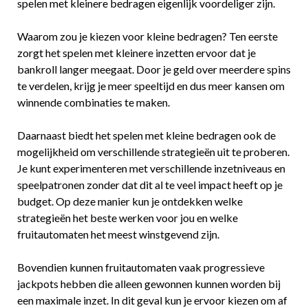
spelen met kleinere bedragen eigenlijk voordeliger zijn.
Waarom zou je kiezen voor kleine bedragen? Ten eerste
zorgt het spelen met kleinere inzetten ervoor dat je
bankroll langer meegaat. Door je geld over meerdere spins
te verdelen, krijg je meer speeltijd en dus meer kansen om
winnende combinaties te maken.
Daarnaast biedt het spelen met kleine bedragen ook de
mogelijkheid om verschillende strategieën uit te proberen.
Je kunt experimenteren met verschillende inzetniveaus en
speelpatronen zonder dat dit al te veel impact heeft op je
budget. Op deze manier kun je ontdekken welke
strategieën het beste werken voor jou en welke
fruitautomaten het meest winstgevend zijn.
Bovendien kunnen fruitautomaten vaak progressieve
jackpots hebben die alleen gewonnen kunnen worden bij
een maximale inzet. In dit geval kun je ervoor kiezen om af