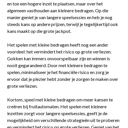
en toe een hogere inzet te plaatsen, maar over het
algemeen vasthouden aan kleinere bedragen. Op die
manier geniet je van langere speelsessies en heb je nog
steeds kans op andere prijzen, terwijl je tegelijkertijd ook
kans maakt op die grote jackpot.
Het spelen met kleine bedragen heeft nog een ander
voordeel: het vermindert het risico op grote verliezen.
Gokken kan immers onvoorspelbaar zijn en winnen is
nooit gegarandeerd. Door met kleinere bedragen te
spelen, minimaliseer je het financiële risico en zorg je
ervoor dat je plezier hebt zonder je zorgen te maken over
grote verliezen.
Kortom, speel met kleine bedragen om meer kansen te
creëren bij fruitautomaten. Het spelen met kleinere
inzetten zorgt voor langere speelsessies, geeft je de
mogelijkheid om verschillende strategieën uit te proberen
en vermindert het risico op grote verliezen. Geniet van het