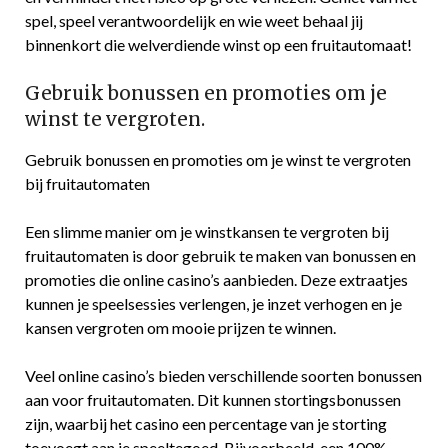
spel, speel verantwoordelijk en wie weet behaal jij
binnenkort die welverdiende winst op een fruitautomaat!
Gebruik bonussen en promoties om je
winst te vergroten.
Gebruik bonussen en promoties om je winst te vergroten
bij fruitautomaten
Een slimme manier om je winstkansen te vergroten bij
fruitautomaten is door gebruik te maken van bonussen en
promoties die online casino’s aanbieden. Deze extraatjes
kunnen je speelsessies verlengen, je inzet verhogen en je
kansen vergroten om mooie prijzen te winnen.
Veel online casino’s bieden verschillende soorten bonussen
aan voor fruitautomaten. Dit kunnen stortingsbonussen
zijn, waarbij het casino een percentage van je storting
toevoegt aan je speeltegoed. Bijvoorbeeld, een 100%