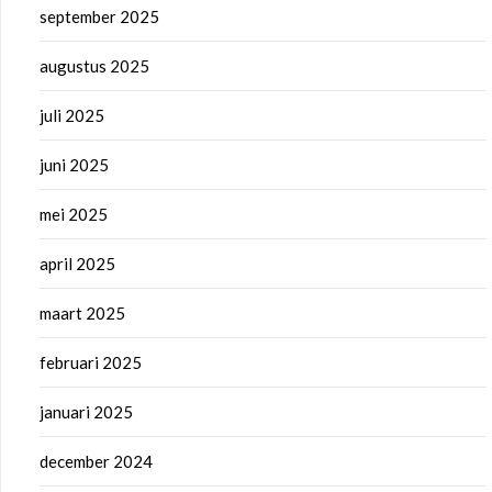
september 2025
augustus 2025
juli 2025
juni 2025
mei 2025
april 2025
maart 2025
februari 2025
januari 2025
december 2024