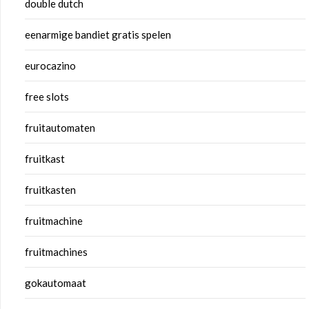
double dutch
eenarmige bandiet gratis spelen
eurocazino
free slots
fruitautomaten
fruitkast
fruitkasten
fruitmachine
fruitmachines
gokautomaat