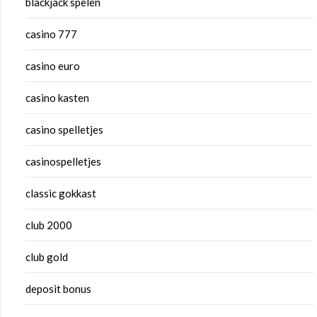
blackjack spelen
casino 777
casino euro
casino kasten
casino spelletjes
casinospelletjes
classic gokkast
club 2000
club gold
deposit bonus