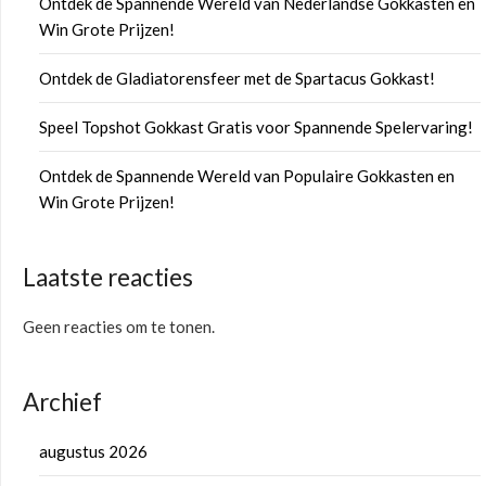
Ontdek de Spannende Wereld van Nederlandse Gokkasten en
Win Grote Prijzen!
Ontdek de Gladiatorensfeer met de Spartacus Gokkast!
Speel Topshot Gokkast Gratis voor Spannende Spelervaring!
Ontdek de Spannende Wereld van Populaire Gokkasten en
Win Grote Prijzen!
Laatste reacties
Geen reacties om te tonen.
Archief
augustus 2026