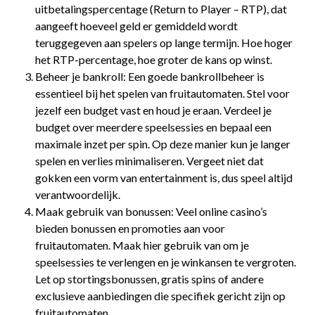
uitbetalingspercentage (Return to Player – RTP), dat
aangeeft hoeveel geld er gemiddeld wordt
teruggegeven aan spelers op lange termijn. Hoe hoger
het RTP-percentage, hoe groter de kans op winst.
Beheer je bankroll: Een goede bankrollbeheer is
essentieel bij het spelen van fruitautomaten. Stel voor
jezelf een budget vast en houd je eraan. Verdeel je
budget over meerdere speelsessies en bepaal een
maximale inzet per spin. Op deze manier kun je langer
spelen en verlies minimaliseren. Vergeet niet dat
gokken een vorm van entertainment is, dus speel altijd
verantwoordelijk.
Maak gebruik van bonussen: Veel online casino’s
bieden bonussen en promoties aan voor
fruitautomaten. Maak hier gebruik van om je
speelsessies te verlengen en je winkansen te vergroten.
Let op stortingsbonussen, gratis spins of andere
exclusieve aanbiedingen die specifiek gericht zijn op
fruitautomaten.