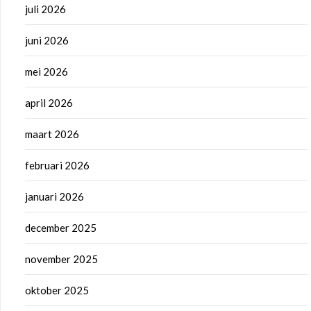
juli 2026
juni 2026
mei 2026
april 2026
maart 2026
februari 2026
januari 2026
december 2025
november 2025
oktober 2025