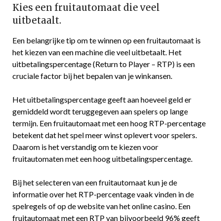
Kies een fruitautomaat die veel
uitbetaalt.
Een belangrijke tip om te winnen op een fruitautomaat is
het kiezen van een machine die veel uitbetaalt. Het
uitbetalingspercentage (Return to Player – RTP) is een
cruciale factor bij het bepalen van je winkansen.
Het uitbetalingspercentage geeft aan hoeveel geld er
gemiddeld wordt teruggegeven aan spelers op lange
termijn. Een fruitautomaat met een hoog RTP-percentage
betekent dat het spel meer winst oplevert voor spelers.
Daarom is het verstandig om te kiezen voor
fruitautomaten met een hoog uitbetalingspercentage.
Bij het selecteren van een fruitautomaat kun je de
informatie over het RTP-percentage vaak vinden in de
spelregels of op de website van het online casino. Een
fruitautomaat met een RTP van bijvoorbeeld 96% geeft