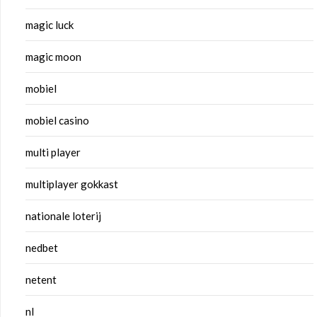
magic luck
magic moon
mobiel
mobiel casino
multi player
multiplayer gokkast
nationale loterij
nedbet
netent
nl