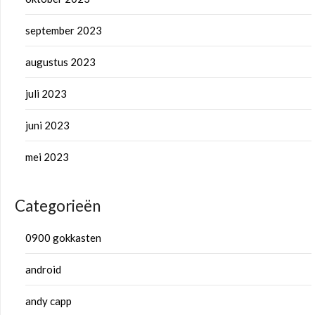
september 2023
augustus 2023
juli 2023
juni 2023
mei 2023
Categorieën
0900 gokkasten
android
andy capp