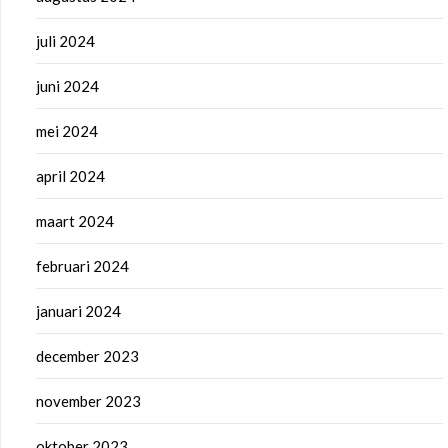
juli 2024
juni 2024
mei 2024
april 2024
maart 2024
februari 2024
januari 2024
december 2023
november 2023
oktober 2023