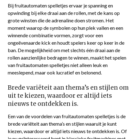
Bij fruitautomaten spelletjes ervaar je spanning en
opwinding bij elke draai aan de rollen, met de kans op
grote winsten die de adrenaline doen stromen. Het
moment waarop de symbolen op hun plek vallen en een
winnende combinatie vormen, zorgt voor een
ongeëvenaarde kick en houdt spelers keer op keer in de
ban. De mogelijkheid om met slechts één draai aan de
rollen aanzienlijke bedragen te winnen, maakt het spelen
van fruitautomaten spelletjes niet alleen leuk en
meeslepend, maar ook lucratief en belonend.
Brede variëteit aan thema’s en stijlen om
uit te kiezen, waardoor er altijd iets
nieuws te ontdekken is.
Een van de voordelen van fruitautomaten spelletjes is de
brede variëteit aan thema’s en stijlen waaruit je kunt
kiezen, waardoor er altijd iets nieuws te ontdekken is. Of
je nu geïnteresseerd bent in klassieke fruitmachines met