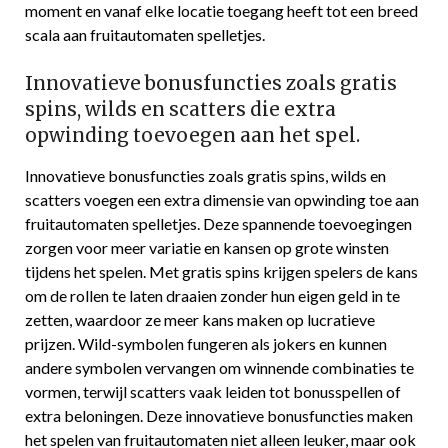
moment en vanaf elke locatie toegang heeft tot een breed
scala aan fruitautomaten spelletjes.
Innovatieve bonusfuncties zoals gratis
spins, wilds en scatters die extra
opwinding toevoegen aan het spel.
Innovatieve bonusfuncties zoals gratis spins, wilds en
scatters voegen een extra dimensie van opwinding toe aan
fruitautomaten spelletjes. Deze spannende toevoegingen
zorgen voor meer variatie en kansen op grote winsten
tijdens het spelen. Met gratis spins krijgen spelers de kans
om de rollen te laten draaien zonder hun eigen geld in te
zetten, waardoor ze meer kans maken op lucratieve
prijzen. Wild-symbolen fungeren als jokers en kunnen
andere symbolen vervangen om winnende combinaties te
vormen, terwijl scatters vaak leiden tot bonusspellen of
extra beloningen. Deze innovatieve bonusfuncties maken
het spelen van fruitautomaten niet alleen leuker, maar ook