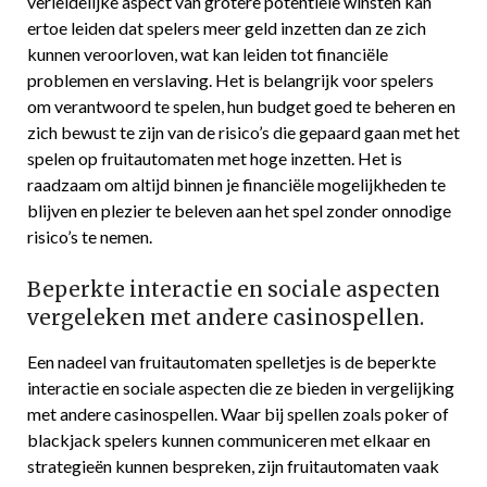
verleidelijke aspect van grotere potentiële winsten kan
ertoe leiden dat spelers meer geld inzetten dan ze zich
kunnen veroorloven, wat kan leiden tot financiële
problemen en verslaving. Het is belangrijk voor spelers
om verantwoord te spelen, hun budget goed te beheren en
zich bewust te zijn van de risico’s die gepaard gaan met het
spelen op fruitautomaten met hoge inzetten. Het is
raadzaam om altijd binnen je financiële mogelijkheden te
blijven en plezier te beleven aan het spel zonder onnodige
risico’s te nemen.
Beperkte interactie en sociale aspecten
vergeleken met andere casinospellen.
Een nadeel van fruitautomaten spelletjes is de beperkte
interactie en sociale aspecten die ze bieden in vergelijking
met andere casinospellen. Waar bij spellen zoals poker of
blackjack spelers kunnen communiceren met elkaar en
strategieën kunnen bespreken, zijn fruitautomaten vaak