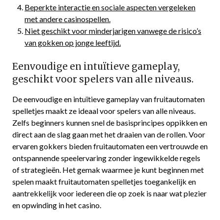
Beperkte interactie en sociale aspecten vergeleken
met andere casinospellen.
Niet geschikt voor minderjarigen vanwege de risico’s
van gokken op jonge leeftijd.
Eenvoudige en intuïtieve gameplay,
geschikt voor spelers van alle niveaus.
De eenvoudige en intuïtieve gameplay van fruitautomaten
spelletjes maakt ze ideaal voor spelers van alle niveaus.
Zelfs beginners kunnen snel de basisprincipes oppikken en
direct aan de slag gaan met het draaien van de rollen. Voor
ervaren gokkers bieden fruitautomaten een vertrouwde en
ontspannende speelervaring zonder ingewikkelde regels
of strategieën. Het gemak waarmee je kunt beginnen met
spelen maakt fruitautomaten spelletjes toegankelijk en
aantrekkelijk voor iedereen die op zoek is naar wat plezier
en opwinding in het casino.