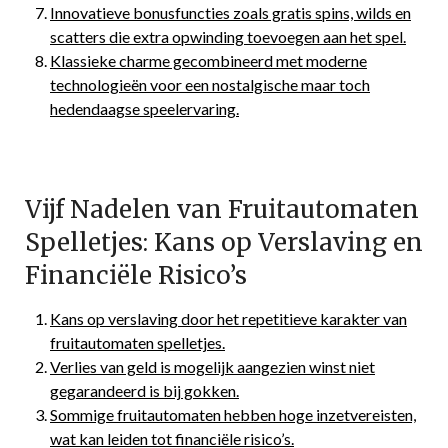
Innovatieve bonusfuncties zoals gratis spins, wilds en
scatters die extra opwinding toevoegen aan het spel.
Klassieke charme gecombineerd met moderne
technologieën voor een nostalgische maar toch
hedendaagse speelervaring.
Vijf Nadelen van Fruitautomaten
Spelletjes: Kans op Verslaving en
Financiële Risico’s
Kans op verslaving door het repetitieve karakter van
fruitautomaten spelletjes.
Verlies van geld is mogelijk aangezien winst niet
gegarandeerd is bij gokken.
Sommige fruitautomaten hebben hoge inzetvereisten,
wat kan leiden tot financiële risico’s.