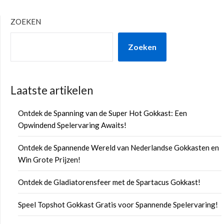
ZOEKEN
Zoeken
Laatste artikelen
Ontdek de Spanning van de Super Hot Gokkast: Een
Opwindend Spelervaring Awaits!
Ontdek de Spannende Wereld van Nederlandse Gokkasten en
Win Grote Prijzen!
Ontdek de Gladiatorensfeer met de Spartacus Gokkast!
Speel Topshot Gokkast Gratis voor Spannende Spelervaring!