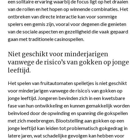
een solitaire ervaring waarbij de focus ligt op het draaien
van de rollen en het hopen op winnende combinaties. Het
ontbreken van directe interactie kan voor sommige
spelers een gemis zijn, vooral voor degenen die genieten
van de sociale aspecten en gezelligheid die vaak gepaard
gaan met traditionele casinospellen.
Niet geschikt voor minderjarigen
vanwege de risico’s van gokken op jonge
leeftijd.
Het spelen van fruitautomaten spelletjes is niet geschikt
voor minderjarigen vanwege de risico’s van gokken op
jonge leeftijd. Jongeren bevinden zich in een kwetsbare
fase van hun ontwikkeling en kunnen gemakkelijk worden
beïnvloed door de opwinding en spanning die gokspellen
met zich meebrengen. Blootstelling aan gokken op een
jonge leeftijd kan leiden tot problematisch gokgedrag in
latere jaren, wat schadelijke gevolgen kan hebben voor