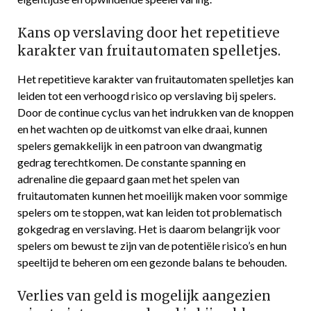
Kans op verslaving door het repetitieve
karakter van fruitautomaten spelletjes.
Het repetitieve karakter van fruitautomaten spelletjes kan
leiden tot een verhoogd risico op verslaving bij spelers.
Door de continue cyclus van het indrukken van de knoppen
en het wachten op de uitkomst van elke draai, kunnen
spelers gemakkelijk in een patroon van dwangmatig
gedrag terechtkomen. De constante spanning en
adrenaline die gepaard gaan met het spelen van
fruitautomaten kunnen het moeilijk maken voor sommige
spelers om te stoppen, wat kan leiden tot problematisch
gokgedrag en verslaving. Het is daarom belangrijk voor
spelers om bewust te zijn van de potentiële risico’s en hun
speeltijd te beheren om een gezonde balans te behouden.
Verlies van geld is mogelijk aangezien