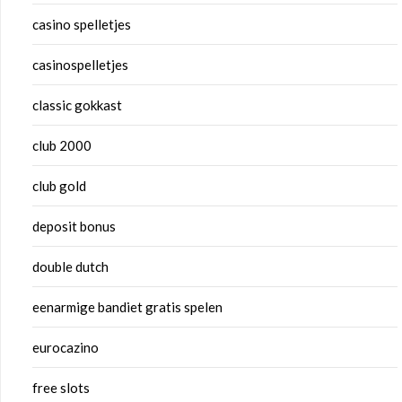
casino spelletjes
casinospelletjes
classic gokkast
club 2000
club gold
deposit bonus
double dutch
eenarmige bandiet gratis spelen
eurocazino
free slots