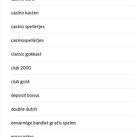
casino kasten
casino spelletjes
casinospelletjes
classic gokkast
club 2000
club gold
deposit bonus
double dutch
eenarmige bandiet gratis spelen
eurocazino