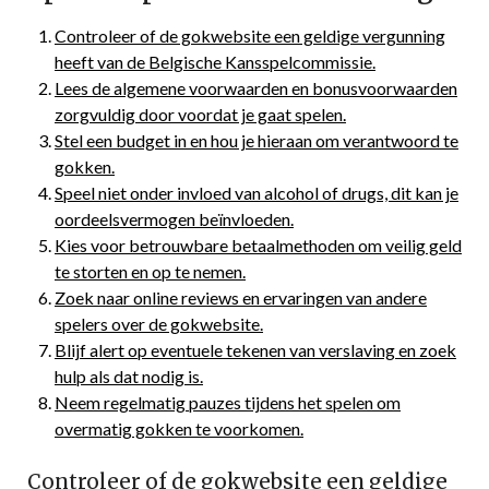
Controleer of de gokwebsite een geldige vergunning
heeft van de Belgische Kansspelcommissie.
Lees de algemene voorwaarden en bonusvoorwaarden
zorgvuldig door voordat je gaat spelen.
Stel een budget in en hou je hieraan om verantwoord te
gokken.
Speel niet onder invloed van alcohol of drugs, dit kan je
oordeelsvermogen beïnvloeden.
Kies voor betrouwbare betaalmethoden om veilig geld
te storten en op te nemen.
Zoek naar online reviews en ervaringen van andere
spelers over de gokwebsite.
Blijf alert op eventuele tekenen van verslaving en zoek
hulp als dat nodig is.
Neem regelmatig pauzes tijdens het spelen om
overmatig gokken te voorkomen.
Controleer of de gokwebsite een geldige