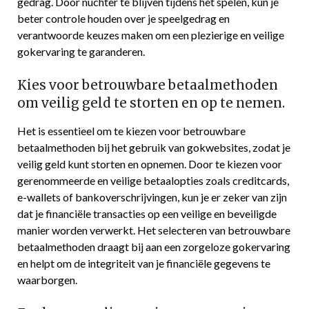
gedrag. Door nuchter te blijven tijdens het spelen, kun je
beter controle houden over je speelgedrag en
verantwoorde keuzes maken om een plezierige en veilige
gokervaring te garanderen.
Kies voor betrouwbare betaalmethoden
om veilig geld te storten en op te nemen.
Het is essentieel om te kiezen voor betrouwbare
betaalmethoden bij het gebruik van gokwebsites, zodat je
veilig geld kunt storten en opnemen. Door te kiezen voor
gerenommeerde en veilige betaalopties zoals creditcards,
e-wallets of bankoverschrijvingen, kun je er zeker van zijn
dat je financiële transacties op een veilige en beveiligde
manier worden verwerkt. Het selecteren van betrouwbare
betaalmethoden draagt bij aan een zorgeloze gokervaring
en helpt om de integriteit van je financiële gegevens te
waarborgen.