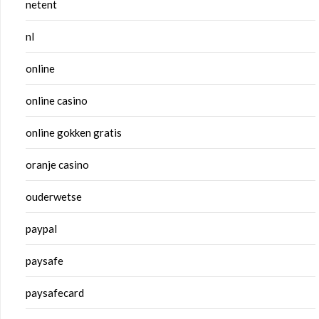
netent
nl
online
online casino
online gokken gratis
oranje casino
ouderwetse
paypal
paysafe
paysafecard