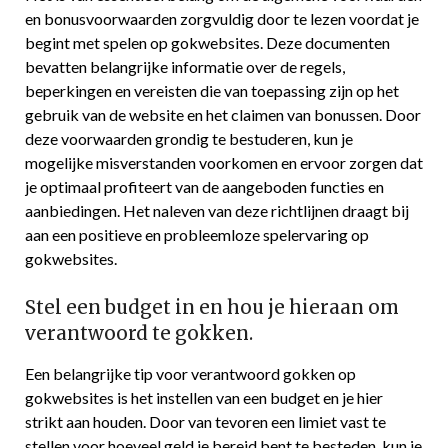
en bonusvoorwaarden zorgvuldig door te lezen voordat je
begint met spelen op gokwebsites. Deze documenten
bevatten belangrijke informatie over de regels,
beperkingen en vereisten die van toepassing zijn op het
gebruik van de website en het claimen van bonussen. Door
deze voorwaarden grondig te bestuderen, kun je
mogelijke misverstanden voorkomen en ervoor zorgen dat
je optimaal profiteert van de aangeboden functies en
aanbiedingen. Het naleven van deze richtlijnen draagt bij
aan een positieve en probleemloze spelervaring op
gokwebsites.
Stel een budget in en hou je hieraan om
verantwoord te gokken.
Een belangrijke tip voor verantwoord gokken op
gokwebsites is het instellen van een budget en je hier
strikt aan houden. Door van tevoren een limiet vast te
stellen voor hoeveel geld je bereid bent te besteden, kun je