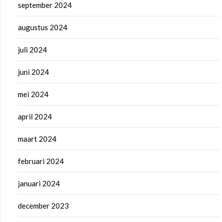
september 2024
augustus 2024
juli 2024
juni 2024
mei 2024
april 2024
maart 2024
februari 2024
januari 2024
december 2023