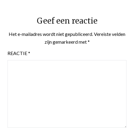
Geef een reactie
Het e-mailadres wordt niet gepubliceerd.
Vereiste velden
zijn gemarkeerd met
*
REACTIE
*