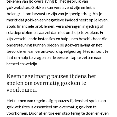
tekenen van gokverslaving bij het gebruik van
gokwebsites. Gokken kan verslavend zijn en het is
belangrijk om bewust te zijn van je speelgedrag. Als je
merkt dat gokken een negatieve invloed heeft op je leven,
zoals financiële problemen, veranderingen in gedrag of
relatieproblemen, aarzel dan niet om hulp te zoeken. Er
zijn verschillende instanties en hulplijnen beschikbaar die
ondersteuning kunnen bieden bij gokverslaving en het
bevorderen van verantwoord speelgedrag. Het is nooit te
laat om hulp te vragen en de eerste stap te zetten naar
herstel en welzijn.
Neem regelmatig pauzes tijdens het
spelen om overmatig gokken te
voorkomen.
Het nemen van regelmatige pauzes tijdens het spelen op
gokwebsites is essentieel om overmatig gokken te
voorkomen. Door af en toe een stap terug te doen en even