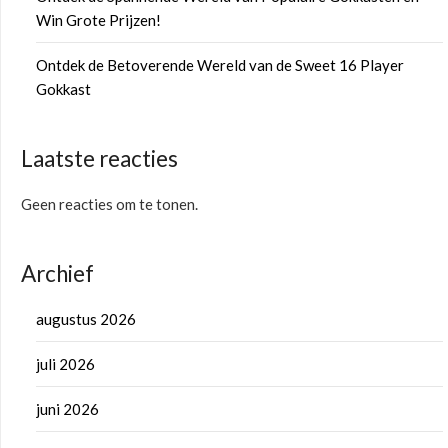
Win Grote Prijzen!
Ontdek de Betoverende Wereld van de Sweet 16 Player
Gokkast
Laatste reacties
Geen reacties om te tonen.
Archief
augustus 2026
juli 2026
juni 2026