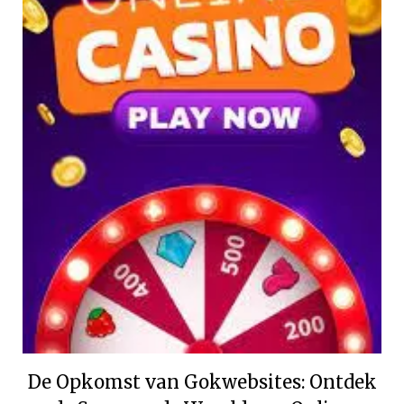
De Opkomst van Gokwebsites: Ontdek