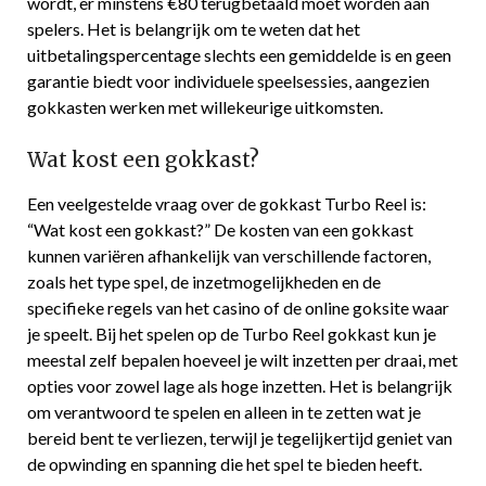
wordt, er minstens €80 terugbetaald moet worden aan
spelers. Het is belangrijk om te weten dat het
uitbetalingspercentage slechts een gemiddelde is en geen
garantie biedt voor individuele speelsessies, aangezien
gokkasten werken met willekeurige uitkomsten.
Wat kost een gokkast?
Een veelgestelde vraag over de gokkast Turbo Reel is:
“Wat kost een gokkast?” De kosten van een gokkast
kunnen variëren afhankelijk van verschillende factoren,
zoals het type spel, de inzetmogelijkheden en de
specifieke regels van het casino of de online goksite waar
je speelt. Bij het spelen op de Turbo Reel gokkast kun je
meestal zelf bepalen hoeveel je wilt inzetten per draai, met
opties voor zowel lage als hoge inzetten. Het is belangrijk
om verantwoord te spelen en alleen in te zetten wat je
bereid bent te verliezen, terwijl je tegelijkertijd geniet van
de opwinding en spanning die het spel te bieden heeft.