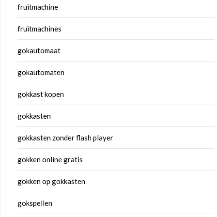
fruitmachine
fruitmachines
gokautomaat
gokautomaten
gokkast kopen
gokkasten
gokkasten zonder flash player
gokken online gratis
gokken op gokkasten
gokspellen