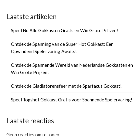
Laatste artikelen
Speel Nu Alle Gokkasten Gratis en Win Grote Prijzen!
Ontdek de Spanning van de Super Hot Gokkast: Een
Opwindend Spelervaring Awaits!
Ontdek de Spannende Wereld van Nederlandse Gokkasten en
Win Grote Prijzen!
Ontdek de Gladiatorensfeer met de Spartacus Gokkast!
Speel Topshot Gokkast Gratis voor Spannende Spelervaring!
Laatste reacties
Geen reacties om te tonen.