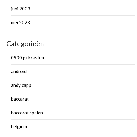
juni 2023
mei 2023
Categorieën
0900 gokkasten
android
andy capp
baccarat
baccarat spelen
belgium