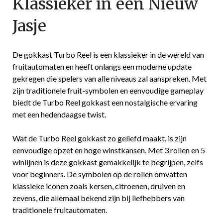
Klassieker in een Nieuw
Jasje
De gokkast Turbo Reel is een klassieker in de wereld van
fruitautomaten en heeft onlangs een moderne update
gekregen die spelers van alle niveaus zal aanspreken. Met
zijn traditionele fruit-symbolen en eenvoudige gameplay
biedt de Turbo Reel gokkast een nostalgische ervaring
met een hedendaagse twist.
Wat de Turbo Reel gokkast zo geliefd maakt, is zijn
eenvoudige opzet en hoge winstkansen. Met 3 rollen en 5
winlijnen is deze gokkast gemakkelijk te begrijpen, zelfs
voor beginners. De symbolen op de rollen omvatten
klassieke iconen zoals kersen, citroenen, druiven en
zevens, die allemaal bekend zijn bij liefhebbers van
traditionele fruitautomaten.