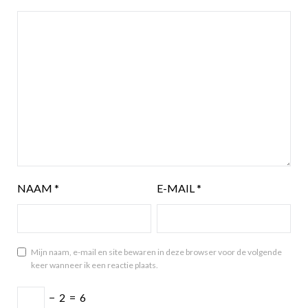
NAAM
*
E-MAIL
*
Mijn naam, e-mail en site bewaren in deze browser voor de volgende
keer wanneer ik een reactie plaats.
−
2
=
6