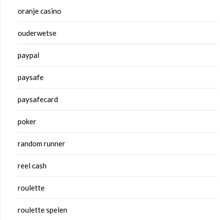
oranje casino
ouderwetse
paypal
paysafe
paysafecard
poker
random runner
reel cash
roulette
roulette spelen