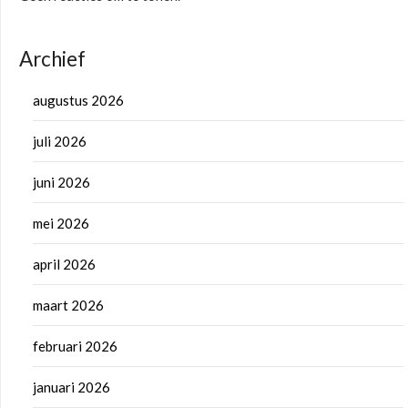
Archief
augustus 2026
juli 2026
juni 2026
mei 2026
april 2026
maart 2026
februari 2026
januari 2026