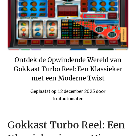
Ontdek de Opwindende Wereld van
Gokkast Turbo Reel: Een Klassieker
met een Moderne Twist
Geplaatst op
12 december 2025
door
fruitautomaten
Gokkast Turbo Reel: Een