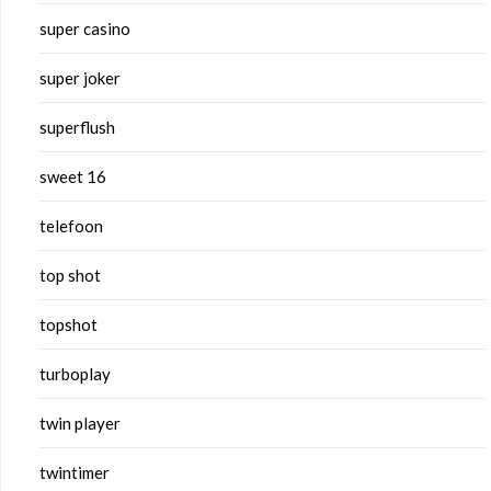
super casino
super joker
superflush
sweet 16
telefoon
top shot
topshot
turboplay
twin player
twintimer