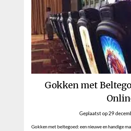
Gokken met Beltego
Onlin
Geplaatst op
29 decem
Gokken met beltegoed: een nieuwe en handige man