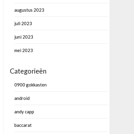
augustus 2023
juli 2023
juni 2023
mei 2023
Categorieën
0900 gokkasten
android
andy capp
baccarat