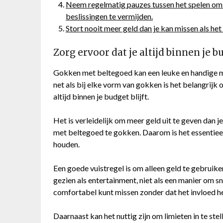
Neem regelmatig pauzes tussen het spelen om 
beslissingen te vermijden.
Stort nooit meer geld dan je kan missen als h
Zorg ervoor dat je altijd binnen je bu
Gokken met beltegoed kan een leuke en handige man
net als bij elke vorm van gokken is het belangrijk
altijd binnen je budget blijft.
Het is verleidelijk om meer geld uit te geven dan j
met beltegoed te gokken. Daarom is het essentieel 
houden.
Een goede vuistregel is om alleen geld te gebruik
gezien als entertainment, niet als een manier om sn
comfortabel kunt missen zonder dat het invloed heef
Daarnaast kan het nuttig zijn om limieten in te stell