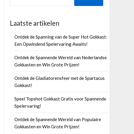
Laatste artikelen
Ontdek de Spanning van de Super Hot Gokkast:
Een Opwindend Spelervaring Awaits!
Ontdek de Spannende Wereld van Nederlandse
Gokkasten en Win Grote Prijzen!
Ontdek de Gladiatorensfeer met de Spartacus
Gokkast!
Speel Topshot Gokkast Gratis voor Spannende
Spelervaring!
Ontdek de Spannende Wereld van Populaire
Gokkasten en Win Grote Prijzen!