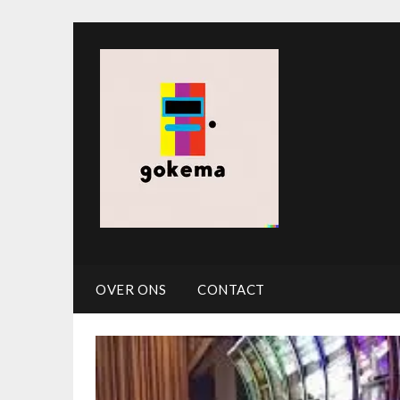
OVER ONS
CONTACT