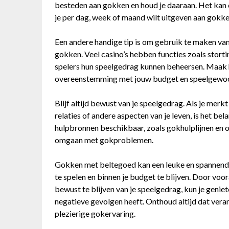
besteden aan gokken en houd je daaraan. Het kan o
je per dag, week of maand wilt uitgeven aan gokke
Een andere handige tip is om gebruik te maken van
gokken. Veel casino’s hebben functies zoals stort
spelers hun speelgedrag kunnen beheersen. Maak hi
overeenstemming met jouw budget en speelgewo
Blijf altijd bewust van je speelgedrag. Als je merk
relaties of andere aspecten van je leven, is het bel
hulpbronnen beschikbaar, zoals gokhulplijnen en o
omgaan met gokproblemen.
Gokken met beltegoed kan een leuke en spannende 
te spelen en binnen je budget te blijven. Door voora
bewust te blijven van je speelgedrag, kun je geni
negatieve gevolgen heeft. Onthoud altijd dat veran
plezierige gokervaring.