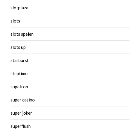
slotplaza
slots
slots spelen
slots up
starburst
steptimer
supatron
super casino
super joker
superflush