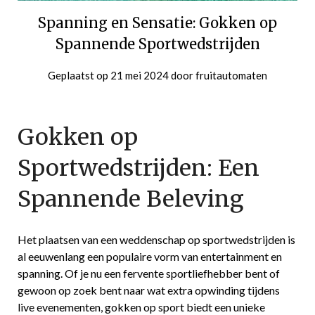
Spanning en Sensatie: Gokken op
Spannende Sportwedstrijden
Geplaatst op
21 mei 2024
door
fruitautomaten
Gokken op
Sportwedstrijden: Een
Spannende Beleving
Het plaatsen van een weddenschap op sportwedstrijden is
al eeuwenlang een populaire vorm van entertainment en
spanning. Of je nu een fervente sportliefhebber bent of
gewoon op zoek bent naar wat extra opwinding tijdens
live evenementen, gokken op sport biedt een unieke