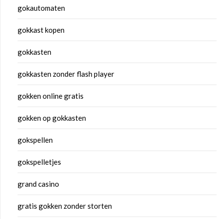
gokautomaten
gokkast kopen
gokkasten
gokkasten zonder flash player
gokken online gratis
gokken op gokkasten
gokspellen
gokspelletjes
grand casino
gratis gokken zonder storten