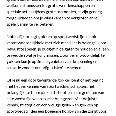
welkomstbonussen tot gratis weddenschappen en
speciale acties tijdens grote toernooien, er zijn genoeg
mogelijkheden om je winstkansen te vergroten en je
spelervaring te verbeteren.
Natuurlijk brengt gokken op sportwedstrijden ook
verantwoordelijkheid met zich mee. Het is belangrijk om
bewust te spelen, je budget in de gaten te houden en alleen
te wedden wat je kunt missen. Door verantwoordelijk te
gokken kun je optimaal genieten van de spanning en
sensatie zonder onnodige risico’s te nemen.
Of je nu een doorgewinterde gokker bent of net begint
met het verkennen van sportweddenschappen, het
belangrijkste is om plezier te hebben en te genieten van
elke wedstrijd waarop je hebt ingezet. Met de juiste
kennis, strategie en een vleugje geluk kan gokken op
sportwedstrijden een boeiende hobby zijn die zorgt voor