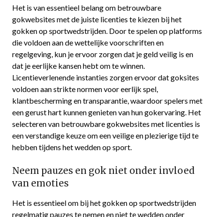
Het is van essentieel belang om betrouwbare
gokwebsites met de juiste licenties te kiezen bij het
gokken op sportwedstrijden. Door te spelen op platforms
die voldoen aan de wettelijke voorschriften en
regelgeving, kun je ervoor zorgen dat je geld veilig is en
dat je eerlijke kansen hebt om te winnen.
Licentieverlenende instanties zorgen ervoor dat goksites
voldoen aan strikte normen voor eerlijk spel,
klantbescherming en transparantie, waardoor spelers met
een gerust hart kunnen genieten van hun gokervaring. Het
selecteren van betrouwbare gokwebsites met licenties is
een verstandige keuze om een veilige en plezierige tijd te
hebben tijdens het wedden op sport.
Neem pauzes en gok niet onder invloed
van emoties
Het is essentieel om bij het gokken op sportwedstrijden
regelmatig pauzes te nemen en niet te wedden onder