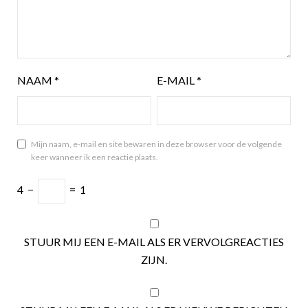
NAAM
*
E-MAIL
*
Mijn naam, e-mail en site bewaren in deze browser voor de volgende
keer wanneer ik een reactie plaats.
4
−
=
1
STUUR MIJ EEN E-MAIL ALS ER VERVOLGREACTIES
ZIJN.