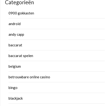
Categorieën
0900 gokkasten
android
andy capp
baccarat
baccarat spelen
belgium
betrouwbare online casino
bingo
blackjack