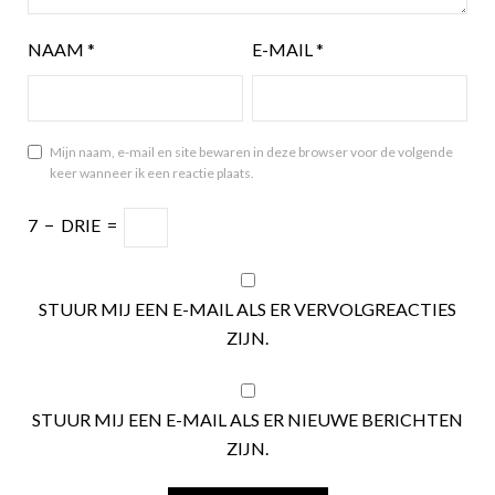
NAAM
*
E-MAIL
*
Mijn naam, e-mail en site bewaren in deze browser voor de volgende
keer wanneer ik een reactie plaats.
7
−
DRIE
=
STUUR MIJ EEN E-MAIL ALS ER VERVOLGREACTIES
ZIJN.
STUUR MIJ EEN E-MAIL ALS ER NIEUWE BERICHTEN
ZIJN.