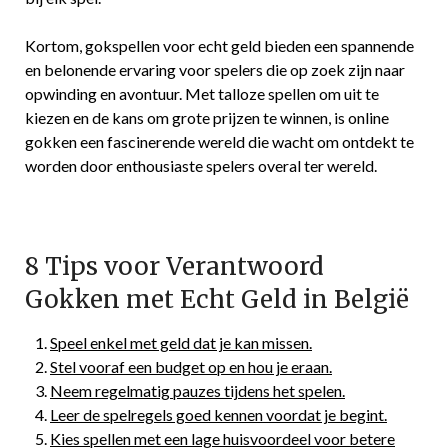
Kortom, gokspellen voor echt geld bieden een spannende
en belonende ervaring voor spelers die op zoek zijn naar
opwinding en avontuur. Met talloze spellen om uit te
kiezen en de kans om grote prijzen te winnen, is online
gokken een fascinerende wereld die wacht om ontdekt te
worden door enthousiaste spelers overal ter wereld.
8 Tips voor Verantwoord
Gokken met Echt Geld in België
Speel enkel met geld dat je kan missen.
Stel vooraf een budget op en hou je eraan.
Neem regelmatig pauzes tijdens het spelen.
Leer de spelregels goed kennen voordat je begint.
Kies spellen met een lage huisvoordeel voor betere