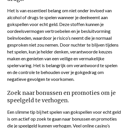
Het is van essentieel belang om niet onder invloed van
alcohol of drugs te spelen wanneer je deelneemt aan
gokspellen voor echt geld. Deze stoffen kunnen je
oordeelsvermogen vertroebelen en je besluitvorming
beïnvloeden, waardoor je risico’s neemt die je normaal
gesproken niet zou nemen. Door nuchter te blijven tijdens
het spelen, kun je helder denken, verantwoorde keuzes
maken en genieten van een veilige en vermakelijke
spelervaring. Het is belangrijk om verantwoord te spelen
en de controle te behouden over je gokgedrag om
negatieve gevolgen te voorkomen.
Zoek naar bonussen en promoties om je
speelgeld te verhogen.
Een slimme tip bij het spelen van gokspellen voor echt geld
is om actief op zoek te gaan naar bonussen en promoties
die je speelgeld kunnen verhogen. Veel online casino’s