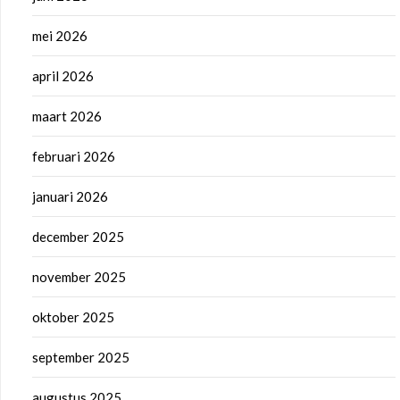
mei 2026
april 2026
maart 2026
februari 2026
januari 2026
december 2025
november 2025
oktober 2025
september 2025
augustus 2025