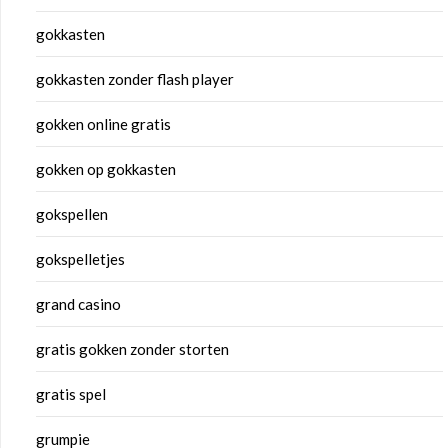
gokkasten
gokkasten zonder flash player
gokken online gratis
gokken op gokkasten
gokspellen
gokspelletjes
grand casino
gratis gokken zonder storten
gratis spel
grumpie