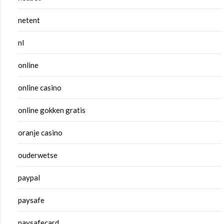
netent
nl
online
online casino
online gokken gratis
oranje casino
ouderwetse
paypal
paysafe
paysafecard