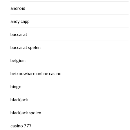
android
andy capp
baccarat
baccarat spelen
belgium
betrouwbare online casino
bingo
blackjack
blackjack spelen
casino 777