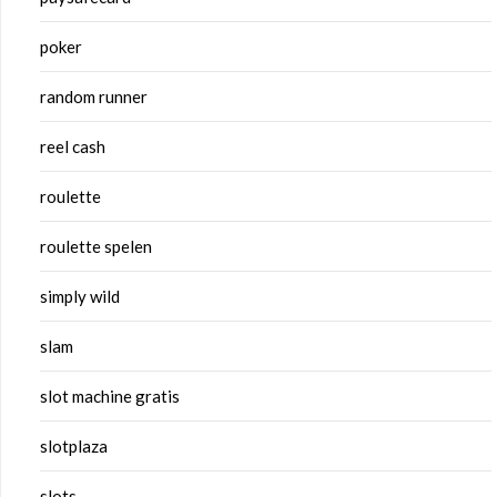
poker
random runner
reel cash
roulette
roulette spelen
simply wild
slam
slot machine gratis
slotplaza
slots