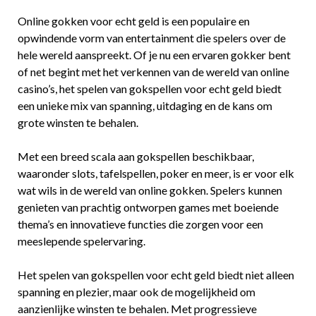
Online gokken voor echt geld is een populaire en
opwindende vorm van entertainment die spelers over de
hele wereld aanspreekt. Of je nu een ervaren gokker bent
of net begint met het verkennen van de wereld van online
casino’s, het spelen van gokspellen voor echt geld biedt
een unieke mix van spanning, uitdaging en de kans om
grote winsten te behalen.
Met een breed scala aan gokspellen beschikbaar,
waaronder slots, tafelspellen, poker en meer, is er voor elk
wat wils in de wereld van online gokken. Spelers kunnen
genieten van prachtig ontworpen games met boeiende
thema’s en innovatieve functies die zorgen voor een
meeslepende spelervaring.
Het spelen van gokspellen voor echt geld biedt niet alleen
spanning en plezier, maar ook de mogelijkheid om
aanzienlijke winsten te behalen. Met progressieve