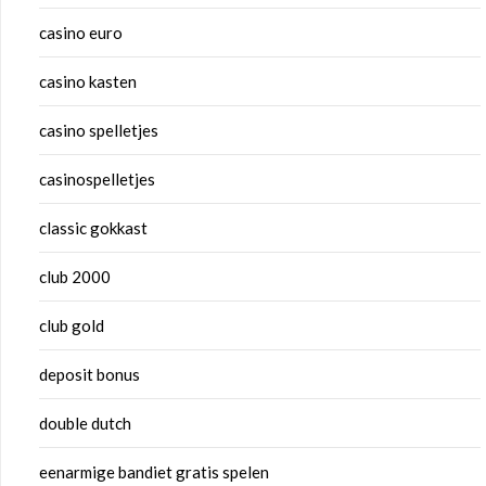
casino euro
casino kasten
casino spelletjes
casinospelletjes
classic gokkast
club 2000
club gold
deposit bonus
double dutch
eenarmige bandiet gratis spelen