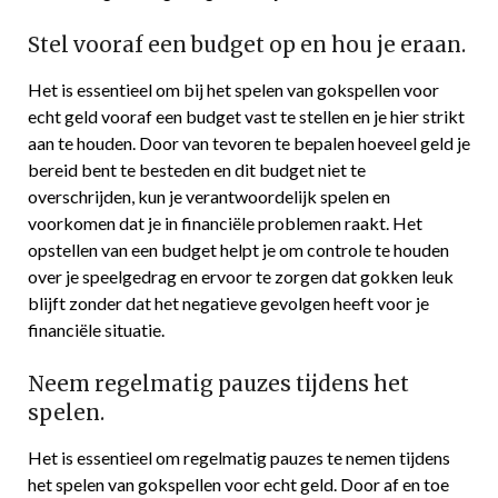
Stel vooraf een budget op en hou je eraan.
Het is essentieel om bij het spelen van gokspellen voor
echt geld vooraf een budget vast te stellen en je hier strikt
aan te houden. Door van tevoren te bepalen hoeveel geld je
bereid bent te besteden en dit budget niet te
overschrijden, kun je verantwoordelijk spelen en
voorkomen dat je in financiële problemen raakt. Het
opstellen van een budget helpt je om controle te houden
over je speelgedrag en ervoor te zorgen dat gokken leuk
blijft zonder dat het negatieve gevolgen heeft voor je
financiële situatie.
Neem regelmatig pauzes tijdens het
spelen.
Het is essentieel om regelmatig pauzes te nemen tijdens
het spelen van gokspellen voor echt geld. Door af en toe