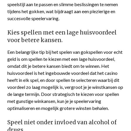
speelstijl aan te passen en slimme beslissingen te nemen
tijdens het gokken, wat bijdraagt aan een plezierige en
succesvolle speelervaring.
Kies spellen met een lage huisvoordeel
voor betere kansen.
Een belangrijke tip bij het spelen van gokspellen voor echt
geld is om spellen te kiezen met een lage huisvoordeel,
omdat dit je betere kansen biedt om te winnen. Het
huisvoordeel is het ingebouwde voordeel dat het casino
heeft in elk spel, en door spellen te selecteren waarbij dit
voordeel zo laag mogelijk is, vergroot je je winstkansen op
de lange termijn. Door strategisch te kiezen voor spellen
met gunstige winkansen, kun je je speelervaring
optimaliseren en mogelijk grotere winsten behalen.
Speel niet onder invloed van alcohol of
drugs.