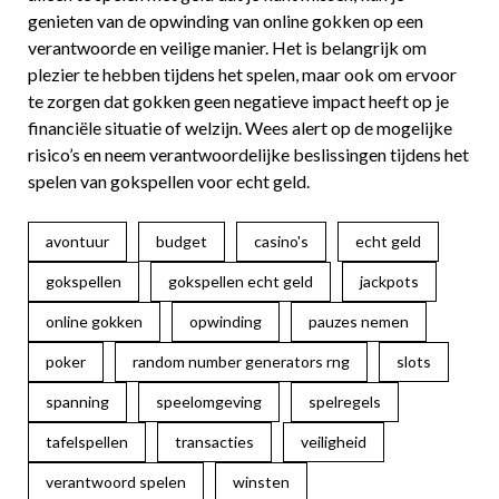
genieten van de opwinding van online gokken op een
verantwoorde en veilige manier. Het is belangrijk om
plezier te hebben tijdens het spelen, maar ook om ervoor
te zorgen dat gokken geen negatieve impact heeft op je
financiële situatie of welzijn. Wees alert op de mogelijke
risico’s en neem verantwoordelijke beslissingen tijdens het
spelen van gokspellen voor echt geld.
avontuur
budget
casino's
echt geld
gokspellen
gokspellen echt geld
jackpots
online gokken
opwinding
pauzes nemen
poker
random number generators rng
slots
spanning
speelomgeving
spelregels
tafelspellen
transacties
veiligheid
verantwoord spelen
winsten