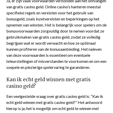
Ja, er zijn vaak voorwaarden verbonden aan het ontvangen
van gratis casino geld. Online casino’s hanteren meestal
specifieke regels en vereisten voor het gebruik van
bonusgeld, zoals inzetvereisten en beperkingen op het
opnemen van winsten. Het is belangrijk voor spelers om de
bonusvoorwaarden zorgvuldig door te nemen voordat ze
gebruikmaken van gratis casino geld, zodat ze volledig
begrijpen wat er wordt verwacht en hoe ze optimaal
kunnen profiteren van de bonusaanbieding. Het naleven
van deze voorwaarden is essentieel om eventuele
teleurstellingen of misverstanden te voorkomen en om een
soepele en plezierige spelervaring te garanderen.
Kan ik echt geld winnen met gratis
casino geld?
Een veelgestelde vraag over gratis casino geld is: “Kan ik
echt geld winnen met gratis casino geld?” Het antwoord
hierop is ja, het is mogelijk om echt geld te winnen met