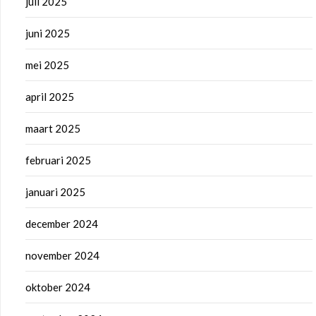
juli 2025
juni 2025
mei 2025
april 2025
maart 2025
februari 2025
januari 2025
december 2024
november 2024
oktober 2024