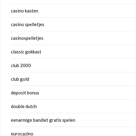
casino kasten
casino spelletjes
casinospelletjes
classic gokkast
club 2000
club gold
deposit bonus
double dutch
eenarmige bandiet gratis spelen
eurocazino