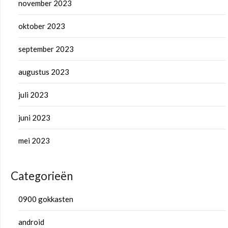
november 2023
oktober 2023
september 2023
augustus 2023
juli 2023
juni 2023
mei 2023
Categorieën
0900 gokkasten
android