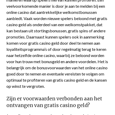
veelvoorkomende manier is door je aan te melden bij een
online casino dat aantrekkelijke welkomstbonussen
aanbiedt. Vaak worden nieuwe spelers beloond met gratis
casino geld als onderdeel van een welkomstpakket, dat
kan bestaan uit stortingsbonussen, gratis spins of andere
promoties. Daarnaast kunnen spelers ook in aanmerking
komen voor gratis casino geld door deel te nemen aan
loyaliteitsprogramma’s of door regelmatig terug te keren
naar hetzelfde online casino, waarbij ze beloond worden
voor hun trouw met bonusgeld en andere voordelen. Het is
belangrijk om de bonusvoorwaarden van het online casino
goed door te nemen en eventuele vereisten te volgen om
optimaal te profiteren van gratis casino geld en de kansen
op winst te vergroten.
Zijn er voorwaarden verbonden aan het
ontvangen van gratis casino geld?