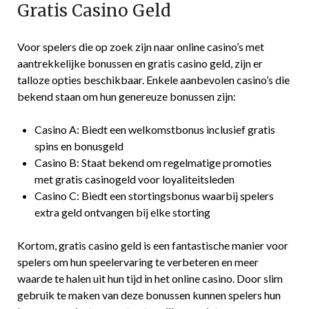
Gratis Casino Geld
Voor spelers die op zoek zijn naar online casino’s met
aantrekkelijke bonussen en gratis casino geld, zijn er
talloze opties beschikbaar. Enkele aanbevolen casino’s die
bekend staan om hun genereuze bonussen zijn:
Casino A: Biedt een welkomstbonus inclusief gratis
spins en bonusgeld
Casino B: Staat bekend om regelmatige promoties
met gratis casinogeld voor loyaliteitsleden
Casino C: Biedt een stortingsbonus waarbij spelers
extra geld ontvangen bij elke storting
Kortom, gratis casino geld is een fantastische manier voor
spelers om hun speelervaring te verbeteren en meer
waarde te halen uit hun tijd in het online casino. Door slim
gebruik te maken van deze bonussen kunnen spelers hun