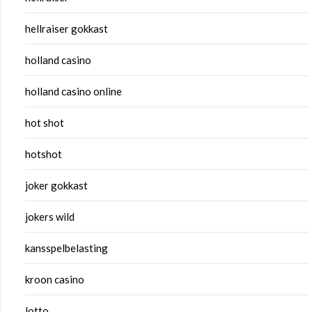
hellraiser gokkast
holland casino
holland casino online
hot shot
hotshot
joker gokkast
jokers wild
kansspelbelasting
kroon casino
lotto