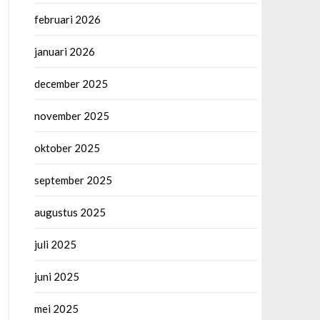
februari 2026
januari 2026
december 2025
november 2025
oktober 2025
september 2025
augustus 2025
juli 2025
juni 2025
mei 2025