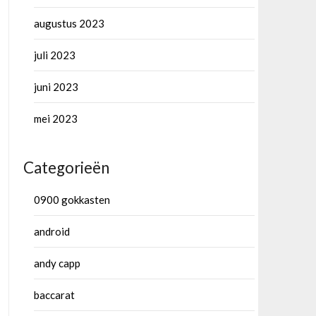
augustus 2023
juli 2023
juni 2023
mei 2023
Categorieën
0900 gokkasten
android
andy capp
baccarat