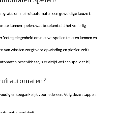
tautomaten Spelen?
n gratis online fruitautomaten een geweldige keuze is:
 om te kunnen spelen, wat betekent dat het volledig
rfecte gelegenheid om nieuwe spellen te leren kennen en
en van winsten zorgt voor opwinding en plezier, zelfs
tomaten beschikbaar, is er altijd wel een spel dat bij
Fruitautomaten?
nvoudig en toegankelijk voor iedereen. Volg deze stappen
tautomaten aanbiedt.