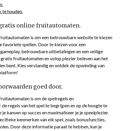
n.
k te houden.
gratis online fruitautomaten.
ne fruitautomaten is om een betrouwbare website te kiezen
e favoriete spellen. Door te kiezen voor een
 gameplay, betrouwbare uitbetalingen en een veilige
gratis fruitautomaten en volop plezier beleven aan het
nden bent. Kies verstandig en ontdek de opwinding van
platform!
voorwaarden goed door.
e fruitautomaten is om de spelregels en
de regels van het spel te begrijpen en op de hoogte te
 je kansen op succes en maximaliseer je je speelplezier.
ecifieke kenmerken van elk spel, zoals bonusfuncties,
len. Door deze informatie paraat te hebben, kun je