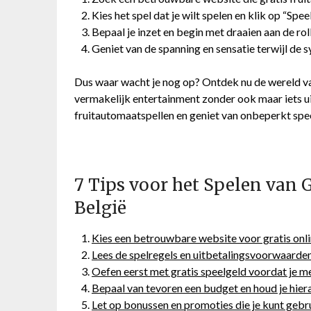
Kies het spel dat je wilt spelen en klik op “Sp
Bepaal je inzet en begin met draaien aan de rol
Geniet van de spanning en sensatie terwijl de 
Dus waar wacht je nog op? Ontdek nu de wereld van
vermakelijk entertainment zonder ook maar iets ui
fruitautomaatspellen en geniet van onbeperkt spee
7 Tips voor het Spelen van 
België
Kies een betrouwbare website voor gratis onli
Lees de spelregels en uitbetalingsvoorwaarde
Oefen eerst met gratis speelgeld voordat je me
Bepaal van tevoren een budget en houd je hier
Let op bonussen en promoties die je kunt gebr