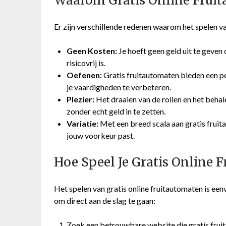
Waarom Gratis Online Frui
Er zijn verschillende redenen waarom het spelen va
Geen Kosten:
Je hoeft geen geld uit te geven
risicovrij is.
Oefenen:
Gratis fruitautomaten bieden een pe
je vaardigheden te verbeteren.
Plezier:
Het draaien van de rollen en het behal
zonder echt geld in te zetten.
Variatie:
Met een breed scala aan gratis fruitau
jouw voorkeur past.
Hoe Speel Je Gratis Online 
Het spelen van gratis online fruitautomaten is ee
om direct aan de slag te gaan:
Zoek een betrouwbare website die gratis frui