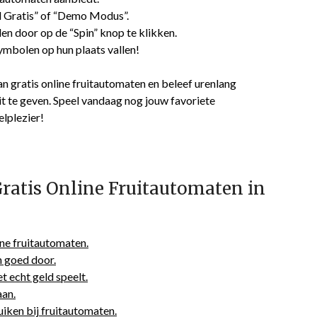
eel Gratis” of “Demo Modus”.
len door op de “Spin” knop te klikken.
symbolen op hun plaats vallen!
 gratis online fruitautomaten en beleef urenlang
t te geven. Speel vandaag nog jouw favoriete
lplezier!
Gratis Online Fruitautomaten in
ne fruitautomaten.
n goed door.
t echt geld speelt.
aan.
uiken bij fruitautomaten.