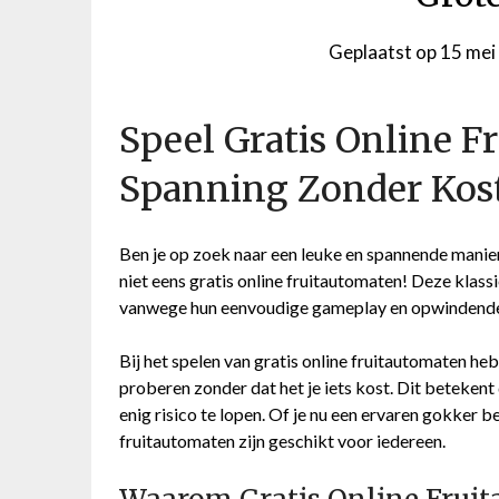
Geplaatst op
15 mei
Speel Gratis Online F
Spanning Zonder Kos
Ben je op zoek naar een leuke en spannende manier
niet eens gratis online fruitautomaten! Deze klassi
vanwege hun eenvoudige gameplay en opwindende
Bij het spelen van gratis online fruitautomaten heb
proberen zonder dat het je iets kost. Dit betekent
enig risico te lopen. Of je nu een ervaren gokker
fruitautomaten zijn geschikt voor iedereen.