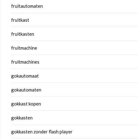
fruitautomaten
fruitkast
fruitkasten
fruitmachine
fruitmachines
gokautomaat
gokautomaten
gokkast kopen
gokkasten
gokkasten zonder flash player