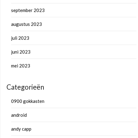
september 2023
augustus 2023
juli 2023
juni 2023
mei 2023
Categorieën
0900 gokkasten
android
andy capp