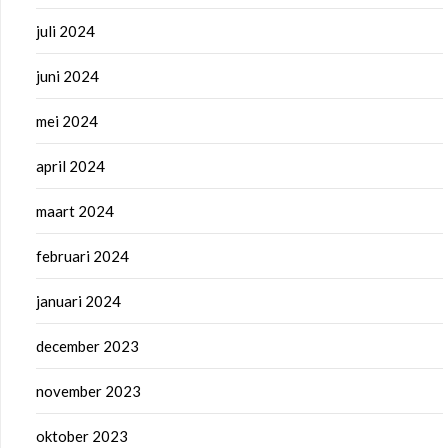
juli 2024
juni 2024
mei 2024
april 2024
maart 2024
februari 2024
januari 2024
december 2023
november 2023
oktober 2023