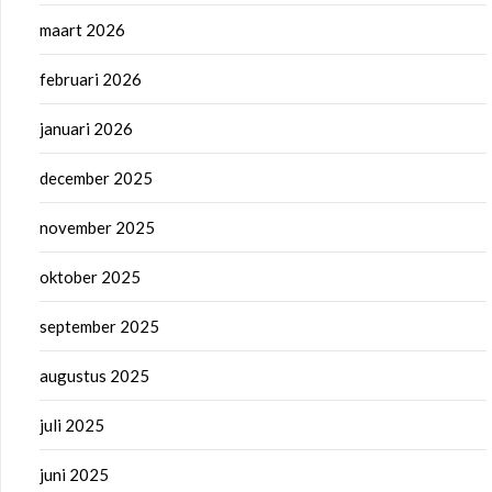
maart 2026
februari 2026
januari 2026
december 2025
november 2025
oktober 2025
september 2025
augustus 2025
juli 2025
juni 2025