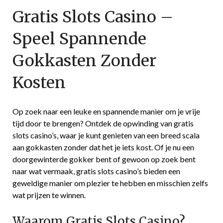
Gratis Slots Casino –
Speel Spannende
Gokkasten Zonder
Kosten
Op zoek naar een leuke en spannende manier om je vrije
tijd door te brengen? Ontdek de opwinding van gratis
slots casino’s, waar je kunt genieten van een breed scala
aan gokkasten zonder dat het je iets kost. Of je nu een
doorgewinterde gokker bent of gewoon op zoek bent
naar wat vermaak, gratis slots casino’s bieden een
geweldige manier om plezier te hebben en misschien zelfs
wat prijzen te winnen.
Waarom Gratis Slots Casino?