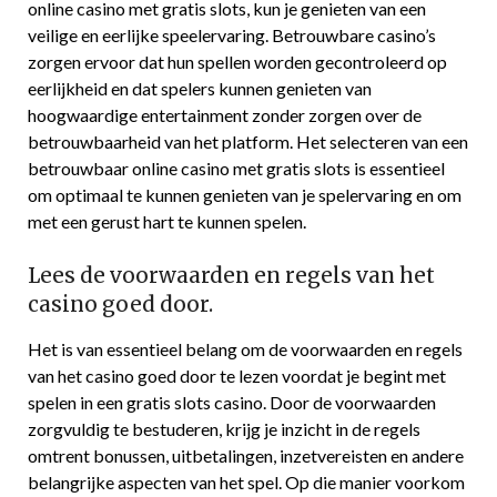
online casino met gratis slots, kun je genieten van een
veilige en eerlijke speelervaring. Betrouwbare casino’s
zorgen ervoor dat hun spellen worden gecontroleerd op
eerlijkheid en dat spelers kunnen genieten van
hoogwaardige entertainment zonder zorgen over de
betrouwbaarheid van het platform. Het selecteren van een
betrouwbaar online casino met gratis slots is essentieel
om optimaal te kunnen genieten van je spelervaring en om
met een gerust hart te kunnen spelen.
Lees de voorwaarden en regels van het
casino goed door.
Het is van essentieel belang om de voorwaarden en regels
van het casino goed door te lezen voordat je begint met
spelen in een gratis slots casino. Door de voorwaarden
zorgvuldig te bestuderen, krijg je inzicht in de regels
omtrent bonussen, uitbetalingen, inzetvereisten en andere
belangrijke aspecten van het spel. Op die manier voorkom