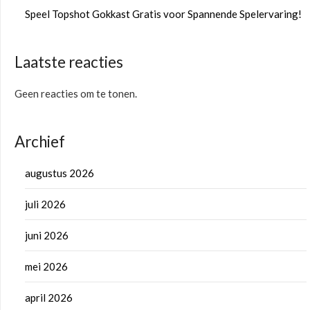
Speel Topshot Gokkast Gratis voor Spannende Spelervaring!
Laatste reacties
Geen reacties om te tonen.
Archief
augustus 2026
juli 2026
juni 2026
mei 2026
april 2026