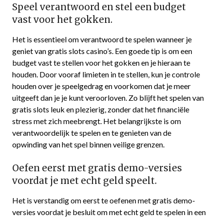
Speel verantwoord en stel een budget
vast voor het gokken.
Het is essentieel om verantwoord te spelen wanneer je
geniet van gratis slots casino’s. Een goede tip is om een
budget vast te stellen voor het gokken en je hieraan te
houden. Door vooraf limieten in te stellen, kun je controle
houden over je speelgedrag en voorkomen dat je meer
uitgeeft dan je je kunt veroorloven. Zo blijft het spelen van
gratis slots leuk en plezierig, zonder dat het financiële
stress met zich meebrengt. Het belangrijkste is om
verantwoordelijk te spelen en te genieten van de
opwinding van het spel binnen veilige grenzen.
Oefen eerst met gratis demo-versies
voordat je met echt geld speelt.
Het is verstandig om eerst te oefenen met gratis demo-
versies voordat je besluit om met echt geld te spelen in een