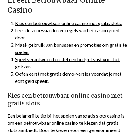
in een Betrouwbaar Online
Casino
Kies een betrouwbaar online casino met gratis slots.
Lees de voorwaarden en regels van het casino goed
door.
Maak gebruik van bonussen en promoties om gratis te
spelen.
Speel verantwoord en stel een budget vast voor het
gokken.
Oefen eerst met gratis demo-versies voordat je met
echt geld speelt.
Kies een betrouwbaar online casino met
gratis slots.
Een belangrijke tip bij het spelen van gratis slots casino is
om een betrouwbaar online casino te kiezen dat gratis
slots aanbiedt. Door te kiezen voor een gerenommeerd