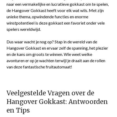
naar een vermakelijke en lucratieve gokkast om te spelen,
de Hangover Gokkast heeft voor elk wat wils. Met zijn
unieke thema, opwindende functies en enorme
winstpotentieel is deze gokkast een favoriet onder vele
spelers wereldwijd.
Dus waar wacht je nog op? Stap in de wereld van de
Hangover Gokkast en ervaar zelf de spanning, het plezier
en de kans om groots te winnen. Wie weet welke
avonturen er op je wachten terwijl je draait aan de rollen
van deze fantastische fruitautomaat!
Veelgestelde Vragen over de
Hangover Gokkast: Antwoorden
en Tips