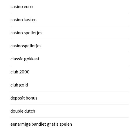
casino euro
casino kasten
casino spelletjes
casinospelletjes
classic gokkast
club 2000
club gold
deposit bonus
double dutch
eenarmige bandiet gratis spelen