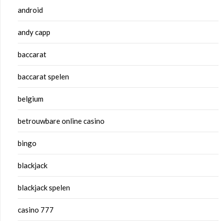
android
andy capp
baccarat
baccarat spelen
belgium
betrouwbare online casino
bingo
blackjack
blackjack spelen
casino 777