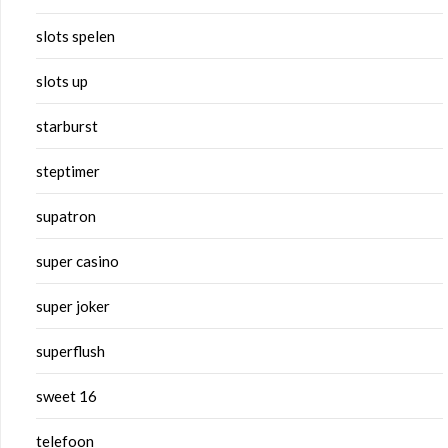
slots spelen
slots up
starburst
steptimer
supatron
super casino
super joker
superflush
sweet 16
telefoon