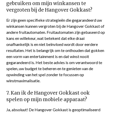
gebruiken om mijn winkansen te
vergroten bij de Hangover Gokkast?
Er zijn geen specifieke strategieën die gegarandeerd uw
winkansen kunnen vergroten bij de Hangover Gokkast of
andere fruitautomaten. Fruitautomaten zijn gebaseerd op
kans en willekeur, wat betekent dat elke draai
onafhankelijk is en niet beïnvloed wordt door eerdere
resultaten. Het is belangrijk om te onthouden dat gokken
een vorm van entertainment is en dat winst nooit
gegarandeerd is. Het beste advies is om verantwoord te
spelen, uw budget te beheren en te genieten van de
opwinding van het spel zonder te focussen op
winstmaximalisatie.
7. Kan ik de Hangover Gokkast ook
spelen op mijn mobiele apparaat?
Ja, absoluut! De Hangover Gokkast is geoptimaliseerd