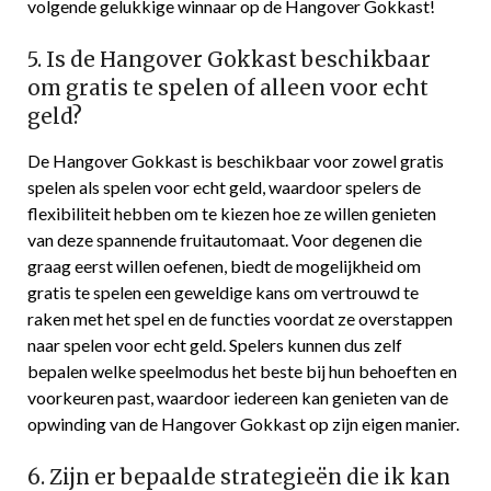
volgende gelukkige winnaar op de Hangover Gokkast!
5. Is de Hangover Gokkast beschikbaar
om gratis te spelen of alleen voor echt
geld?
De Hangover Gokkast is beschikbaar voor zowel gratis
spelen als spelen voor echt geld, waardoor spelers de
flexibiliteit hebben om te kiezen hoe ze willen genieten
van deze spannende fruitautomaat. Voor degenen die
graag eerst willen oefenen, biedt de mogelijkheid om
gratis te spelen een geweldige kans om vertrouwd te
raken met het spel en de functies voordat ze overstappen
naar spelen voor echt geld. Spelers kunnen dus zelf
bepalen welke speelmodus het beste bij hun behoeften en
voorkeuren past, waardoor iedereen kan genieten van de
opwinding van de Hangover Gokkast op zijn eigen manier.
6. Zijn er bepaalde strategieën die ik kan