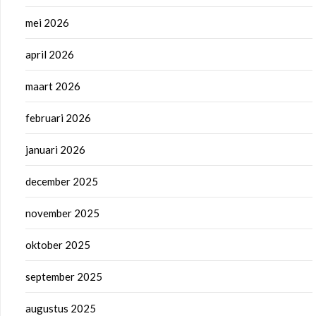
mei 2026
april 2026
maart 2026
februari 2026
januari 2026
december 2025
november 2025
oktober 2025
september 2025
augustus 2025