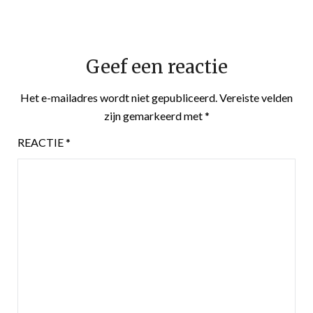
Geef een reactie
Het e-mailadres wordt niet gepubliceerd.
Vereiste velden
zijn gemarkeerd met
*
REACTIE
*