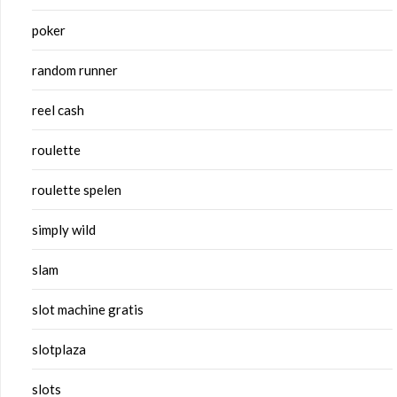
poker
random runner
reel cash
roulette
roulette spelen
simply wild
slam
slot machine gratis
slotplaza
slots