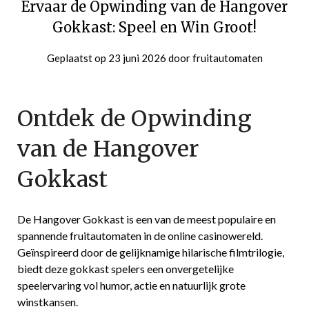
Ervaar de Opwinding van de Hangover
Gokkast: Speel en Win Groot!
Geplaatst op
23 juni 2026
door
fruitautomaten
Ontdek de Opwinding
van de Hangover
Gokkast
De Hangover Gokkast is een van de meest populaire en
spannende fruitautomaten in de online casinowereld.
Geïnspireerd door de gelijknamige hilarische filmtrilogie,
biedt deze gokkast spelers een onvergetelijke
speelervaring vol humor, actie en natuurlijk grote
winstkansen.