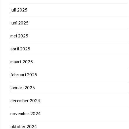
juli 2025
juni 2025
mei 2025
april 2025
maart 2025
februari 2025
januari 2025
december 2024
november 2024
oktober 2024