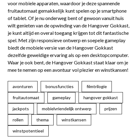
voor mobiele apparaten, waardoor je deze spannende
fruitautomaat gemakkelijk kunt spelen op je smartphone
of tablet. Of je nu onderweg bent of gewoon vanuit huis
wilt genieten van de opwinding van de Hangover Gokkast,
je kunt altijd en overal toegang krijgen tot dit fantastische
spel. Met zijn responsieve ontwerp en soepele gameplay
biedt de mobiele versie van de Hangover Gokkast
dezelfde geweldige ervaring als op een desktopcomputer.
Waar je ook bent, de Hangover Gokkast staat klaar om je
mee te nemen op een avontuur vol plezier en winstkansen!
avonturen
bonusfuncties
filmtrilogie
fruitautomaat
gameplay
hangover gokkast
jackpots
mobielvriendelijk ontwerp
prijzen
rollen
thema
winstkansen
winstpotentieel