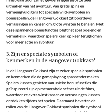
uitmaken van het avontuur. Van gratis spins en
vermenigvuldigers tot speciale wild-symbolen en
bonusspellen, de Hangover Gokkast zit boordevol
verrassingen en kansen om grote winsten te behalen. Met
deze spannende bonusfuncties blijft het spel boeiend en
vermakelijk, waardoor spelers keer op keer terugkomen
voor meer actie en avontuur.
3. Zijn er speciale symbolen of
kenmerken in de Hangover Gokkast?
In de Hangover Gokkast zijn er zeker speciale symbolen
en kenmerken die de gameplay nog spannender maken.
Spelers kunnen genieten van unieke bonusfuncties die
geïnspireerd zijn op memorabele scènes uit de films,
waardoor ze extra winstkansen en verrassingen kunnen
ontdekken tijdens het spelen. Daarnaast bevatten de
rollen van de Hangover Gokkast symbolen die symbool