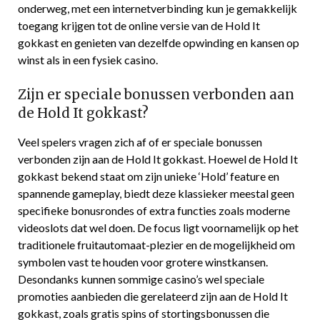
onderweg, met een internetverbinding kun je gemakkelijk
toegang krijgen tot de online versie van de Hold It
gokkast en genieten van dezelfde opwinding en kansen op
winst als in een fysiek casino.
Zijn er speciale bonussen verbonden aan
de Hold It gokkast?
Veel spelers vragen zich af of er speciale bonussen
verbonden zijn aan de Hold It gokkast. Hoewel de Hold It
gokkast bekend staat om zijn unieke ‘Hold’ feature en
spannende gameplay, biedt deze klassieker meestal geen
specifieke bonusrondes of extra functies zoals moderne
videoslots dat wel doen. De focus ligt voornamelijk op het
traditionele fruitautomaat-plezier en de mogelijkheid om
symbolen vast te houden voor grotere winstkansen.
Desondanks kunnen sommige casino’s wel speciale
promoties aanbieden die gerelateerd zijn aan de Hold It
gokkast, zoals gratis spins of stortingsbonussen die