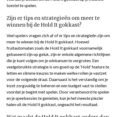
toestel te spelen.
Zijn er tips en strategieën om meer te
winnen bij de Hold It gokkast?
Veel spelers vragen zich af of er tips en strategieën zijn om
meer te winnen bij de Hold It gokkast. Hoewel
fruitautomaten zoals de Hold It gokkast voornamelijk
gebaseerd zijn op geluk, zijn er enkele algemene richtlijnen
die je kunt volgen om je winkansen te vergroten. Een
veelgebruikte strategie is om goed op de ‘Hold’ feature te
letten en slimme keuzes te maken welke rollen je vastzet
voor de volgende draai. Daarnaast is het verstandig om je
inzet zorgvuldig te beheren en een budget vast te stellen
voordat je begint met spelen. Door verantwoord te spelen
en je speelsessies te genieten, kun je het meeste plezier
halen uit de Hold It gokkast, ongeacht het resultaat.