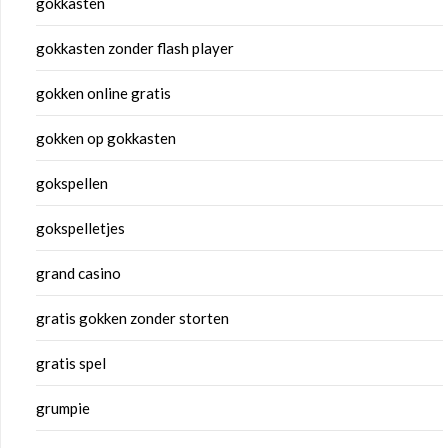
gokkasten
gokkasten zonder flash player
gokken online gratis
gokken op gokkasten
gokspellen
gokspelletjes
grand casino
gratis gokken zonder storten
gratis spel
grumpie