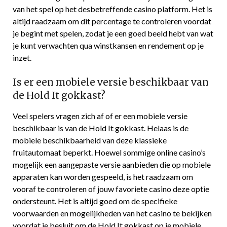
van het spel op het desbetreffende casino platform. Het is
altijd raadzaam om dit percentage te controleren voordat
je begint met spelen, zodat je een goed beeld hebt van wat
je kunt verwachten qua winstkansen en rendement op je
inzet.
Is er een mobiele versie beschikbaar van
de Hold It gokkast?
Veel spelers vragen zich af of er een mobiele versie
beschikbaar is van de Hold It gokkast. Helaas is de
mobiele beschikbaarheid van deze klassieke
fruitautomaat beperkt. Hoewel sommige online casino’s
mogelijk een aangepaste versie aanbieden die op mobiele
apparaten kan worden gespeeld, is het raadzaam om
vooraf te controleren of jouw favoriete casino deze optie
ondersteunt. Het is altijd goed om de specifieke
voorwaarden en mogelijkheden van het casino te bekijken
voordat je besluit om de Hold It gokkast op je mobiele