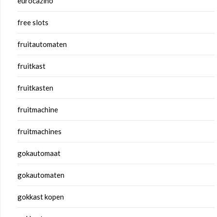
eurocazino
free slots
fruitautomaten
fruitkast
fruitkasten
fruitmachine
fruitmachines
gokautomaat
gokautomaten
gokkast kopen