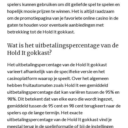
spelers kunnen gebruiken om dit geliefde spel te spelen en
hopelijk mooie prijzen te winnen. Het is altijd raadzaam
om de promotiepagina van je favoriete online casino in de
gaten te houden voor eventuele aanbiedingen met
betrekking tot de Hold It gokkast.
Wat is het uitbetalingspercentage van de
Hold It gokkast?
Het uitbetalingspercentage van de Hold It gokkast
varieert afhankelijk van de specifieke versie en het
casinoplatform waarop je speelt. Over het algemeen
hebben fruitautomaten zoals Hold It een gemiddeld
uitbetalingspercentage dat kan variëren tussen de 95% en
98%. Dit betekent dat van elke euro die wordt ingezet,
gemiddeld tussen de 95 cent en 98 cent terugkeert naar de
spelers op de lange termijn. Het exacte
uitbetalingspercentage van de Hold It gokkast vind je
meestal terug in de spelinformatie of bij de instellingen