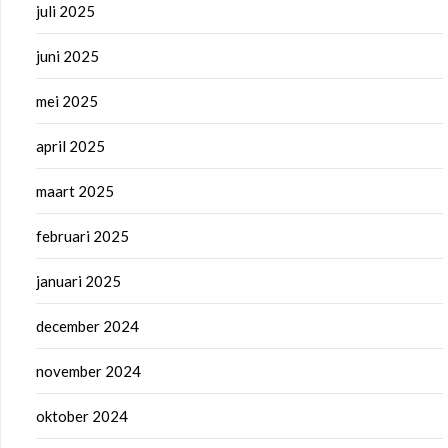
juli 2025
juni 2025
mei 2025
april 2025
maart 2025
februari 2025
januari 2025
december 2024
november 2024
oktober 2024