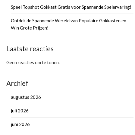
Speel Topshot Gokkast Gratis voor Spannende Spelervaring!
Ontdek de Spannende Wereld van Populaire Gokkasten en
Win Grote Prijzen!
Laatste reacties
Geen reacties om te tonen.
Archief
augustus 2026
juli 2026
juni 2026