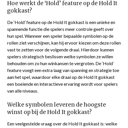
Hoe werkt de ‘Hold’ feature op de Hold It
gokkast?
De ‘Hold’ feature op de Hold It gokkast is een unieke en
spannende functie die spelers meer controle geeft over
hun spel. Wanneer een speler bepaalde symbolen op de
rollen ziet verschijnen, kan hij ervoor kiezen om deze rollen
vast te zetten voor de volgende draai. Hierdoor kunnen
spelers strategisch beslissen welke symbolen ze willen
behouden om zo hun winkansen te vergroten. De ‘Hold’
feature voegt een extra laag van spanning en strategie toe
aan het spel, waardoor elke draai op de Hold It gokkast
een boeiende en interactieve ervaring wordt voor spelers
van alle niveaus.
Welke symbolen leveren de hoogste
winst op bij de Hold It gokkast?
Een veelgestelde vraag over de Hold It gokkast is: welke