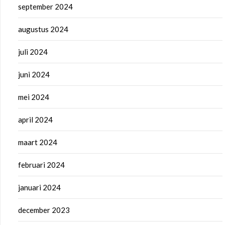
september 2024
augustus 2024
juli 2024
juni 2024
mei 2024
april 2024
maart 2024
februari 2024
januari 2024
december 2023