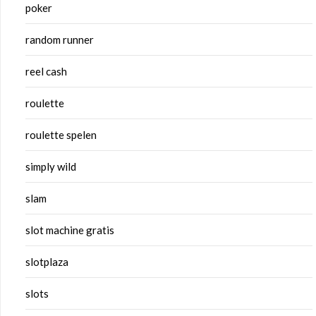
poker
random runner
reel cash
roulette
roulette spelen
simply wild
slam
slot machine gratis
slotplaza
slots